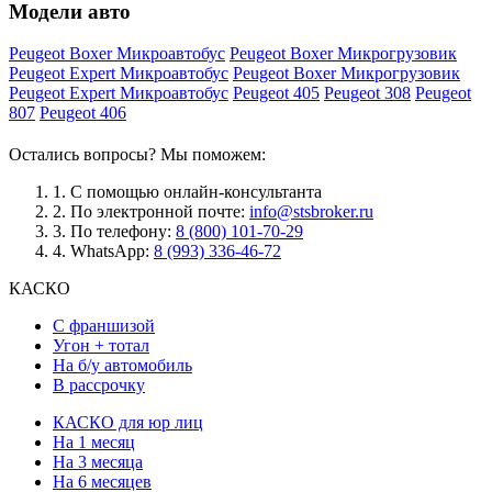
Модели авто
Peugeot Boxer Микроавтобус
Peugeot Boxer Микрогрузовик
Peugeot Expert Микроавтобус
Peugeot Boxer Микрогрузовик
Peugeot Expert Микроавтобус
Peugeot 405
Peugeot 308
Peugeot
807
Peugeot 406
Остались вопросы? Мы поможем:
1.
С помощью онлайн-консультанта
2.
По электронной почте:
info@stsbroker.ru
3.
По телефону:
8 (800) 101-70-29
4.
WhatsApp:
8 (993) 336-46-72
КАСКО
С франшизой
Угон + тотал
На б/у автомобиль
В рассрочку
КАСКО для юр лиц
На 1 месяц
На 3 месяца
На 6 месяцев