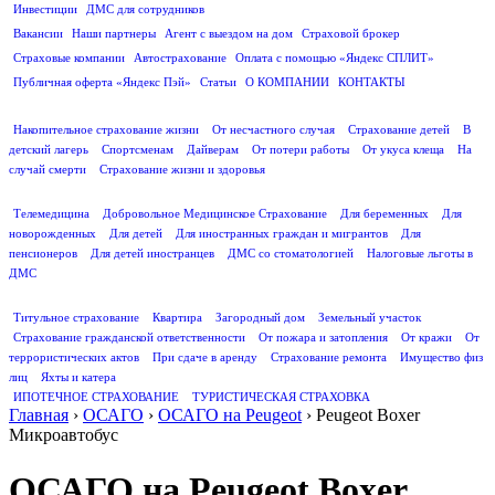
Инвестиции
ДМС для сотрудников
ПОЛЕЗНАЯ ИНФОРМАЦИЯ
Вакансии
Наши партнеры
Агент с выездом на дом
Страховой брокер
Страховые компании
Автострахование
Оплата с помощью «Яндекс СПЛИТ»
Публичная оферта «Яндекс Пэй»
Статьи
О КОМПАНИИ
КОНТАКТЫ
СТРАХОВАНИЕ ЖИЗНИ
Накопительное страхование жизни
От несчастного случая
Страхование детей
В
детский лагерь
Спортсменам
Дайверам
От потери работы
От укуса клеща
На
случай смерти
Страхование жизни и здоровья
ДМС
Телемедицина
Добровольное Медицинское Страхование
Для беременных
Для
новорожденных
Для детей
Для иностранных граждан и мигрантов
Для
пенсионеров
Для детей иностранцев
ДМС со стоматологией
Налоговые льготы в
ДМС
СТРАХОВАНИЕ ИМУЩЕСТВА
Титульное страхование
Квартира
Загородный дом
Земельный участок
Страхование гражданской ответственности
От пожара и затопления
От кражи
От
террористических актов
При сдаче в аренду
Страхование ремонта
Имущество физ
лиц
Яхты и катера
ИПОТЕЧНОЕ СТРАХОВАНИЕ
ТУРИСТИЧЕСКАЯ СТРАХОВКА
Главная
›
ОСАГО
›
ОСАГО на Peugeot
›
Peugeot Boxer
Микроавтобус
ОСАГО на Peugeot Boxer