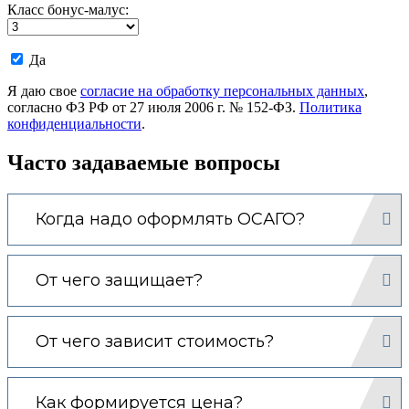
Класс бонус-малус:
Даю
Да
согласие
на
Я даю свое
согласие на обработку персональных данных
,
обработку
согласно ФЗ РФ от 27 июля 2006 г. № 152-ФЗ.
Политика
моих
конфиденциальности
.
персональных
данных.
Часто задаваемые вопросы
Когда надо оформлять ОСАГО?
От чего защищает?
От чего зависит стоимость?
Как формируется цена?