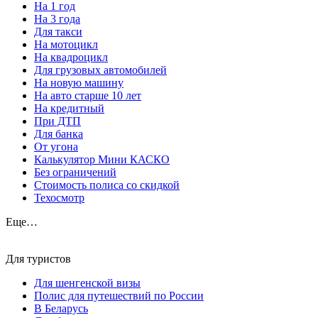
На 1 год
На 3 года
Для такси
На мотоцикл
На квадроцикл
Для грузовых автомобилей
На новую машину
На авто старше 10 лет
На кредитный
При ДТП
Для банка
От угона
Калькулятор Мини КАСКО
Без ограничений
Стоимость полиса со скидкой
Техосмотр
Еще…
Для туристов
Для шенгенской визы
Полис для путешествий по России
В Беларусь