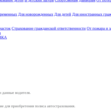
хование детей
В детский лагерь
Спортсменам
Дайверам
От поте
еременных
Для новорожденных
Для детей
Для иностранных граж
часток
Страхование гражданской ответственности
От пожара и 
а
ВКА
и данные водителя.
е для приобретения полиса автострахования.