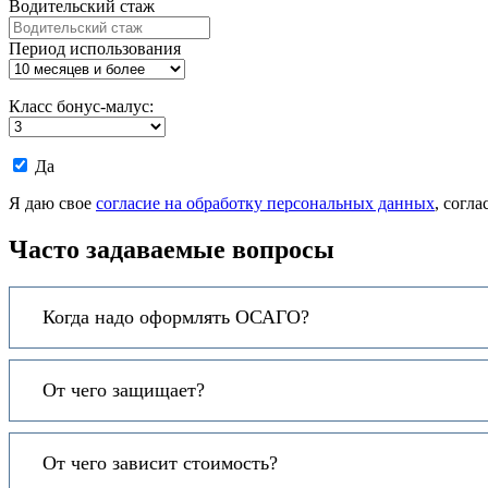
Водительский стаж
Период использования
Класс бонус-малус:
Даю
Да
согласие
на
Я даю свое
согласие на обработку персональных данных
, согл
обработку
моих
Часто задаваемые вопросы
персональных
данных.
Когда надо оформлять ОСАГО?
От чего защищает?
От чего зависит стоимость?