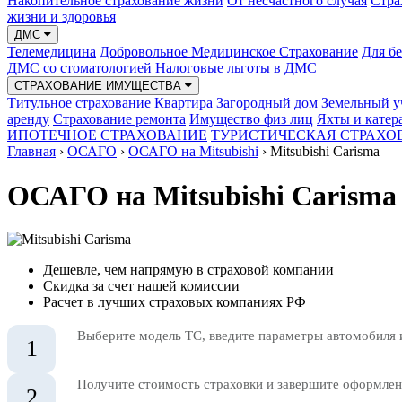
Накопительное страхование жизни
От несчастного случая
Стра
жизни и здоровья
ДМС
Телемедицина
Добровольное Медицинское Страхование
Для б
ДМС со стоматологией
Налоговые льготы в ДМС
СТРАХОВАНИЕ ИМУЩЕСТВА
Титульное страхование
Квартира
Загородный дом
Земельный у
аренду
Страхование ремонта
Имущество физ лиц
Яхты и катер
ИПОТЕЧНОЕ СТРАХОВАНИЕ
ТУРИСТИЧЕСКАЯ СТРАХО
Главная
›
ОСАГО
›
ОСАГО на Mitsubishi
›
Mitsubishi Carisma
ОСАГО на Mitsubishi Carisma
Дешевле, чем напрямую в страховой компании
Скидка за счет нашей комиссии
Расчет в лучших страховых компаниях РФ
Выберите модель ТС, введите параметры автомобиля 
1
Получите стоимость страховки и завершите оформлени
2