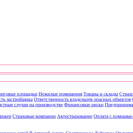
орговые площадки
Нежилые помещения
Товары и склады
Страхо
сть застройщика
Ответственность владельцев опасных объектов
стные случаи на производстве
Финансовые риски
Предпринима
рокер
Страховые компании
Автострахование
Оплата с помощь