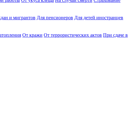
ри работы
От укуса клеща
На случай смерти
Страхование
дан и мигрантов
Для пенсионеров
Для детей иностранцев
затопления
От кражи
От террористических актов
При сдаче в