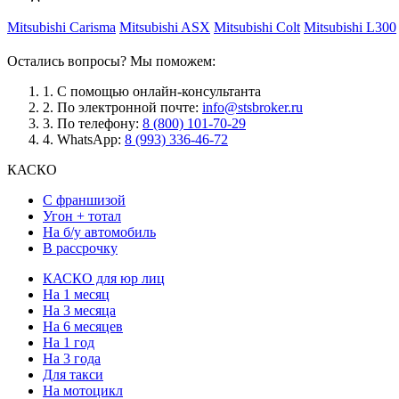
Mitsubishi Carisma
Mitsubishi ASX
Mitsubishi Colt
Mitsubishi L300
Остались вопросы? Мы поможем:
1.
С помощью онлайн-консультанта
2.
По электронной почте:
info@stsbroker.ru
3.
По телефону:
8 (800) 101-70-29
4.
WhatsApp:
8 (993) 336-46-72
КАСКО
С франшизой
Угон + тотал
На б/у автомобиль
В рассрочку
КАСКО для юр лиц
На 1 месяц
На 3 месяца
На 6 месяцев
На 1 год
На 3 года
Для такси
На мотоцикл