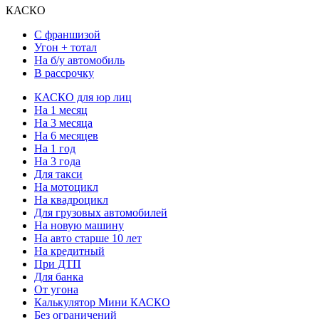
КАСКО
С франшизой
Угон + тотал
На б/у автомобиль
В рассрочку
КАСКО для юр лиц
На 1 месяц
На 3 месяца
На 6 месяцев
На 1 год
На 3 года
Для такси
На мотоцикл
На квадроцикл
Для грузовых автомобилей
На новую машину
На авто старше 10 лет
На кредитный
При ДТП
Для банка
От угона
Калькулятор Мини КАСКО
Без ограничений