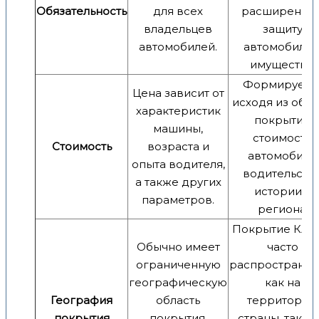
Обязательность
для всех
расширенну
владельцев
защиту
автомобилей.
автомобиля 
имущества.
Формируетс
Цена зависит от
исходя из объ
характеристик
покрытия,
машины,
стоимости
Стоимость
возраста и
автомобиля,
опыта водителя,
водительско
а также других
истории и
параметров.
региона.
Покрытие КА
Обычно имеет
часто
ограниченную
распространяе
географическую
как на
География
область
территорию
покрытия
покрытия,
страны, так и 