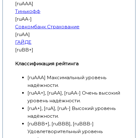
[ruAAA]
Тинькофф
[ruAA-]
Совкомбанк Страхование
[ruAA]
ГАЙДЕ
[ruBB+]
Классификация рейтинга
[ruAAA] Максимальный уровень
надёжности.
[ruAA+], [ruAA], [ruAA-] Очень высокий
уровень надёжности.
[ruA+], [ruA], [ruA-] Высокий уровень
надёжности.
[ruBBB+], [ruBBB], [ruBBB-]
Удовлетворительный уровень