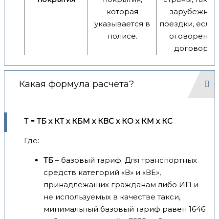
которая
зарубежные
указывается в
поездки, если 
полисе.
оговорено 
договоре.
Какая формула расчета?
Т = ТБ x КТ x КБМ x КВС x КО x КМ x КС
Где:
ТБ
– базовый тариф. Для транспортных
средств категорий «В» и «ВЕ»,
принадлежащих гражданам либо ИП и
не используемых в качестве такси,
минимальный базовый тариф равен 1646