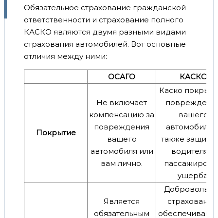
Обязательное страхование гражданской
ответственности и страхование полного
КАСКО являются двумя разными видами
страхования автомобилей. Вот основные
отличия между ними:
ОСАГО
КАСКО
Каско покрыв
Не включает
повреждени
компенсацию за
вашего
повреждения
автомобиля, 
Покрытие
вашего
также защища
автомобиля или
водителя и
вам лично.
пассажиров 
ущерба.
Добровольно
Является
страхование
обязательным
обеспечиваю