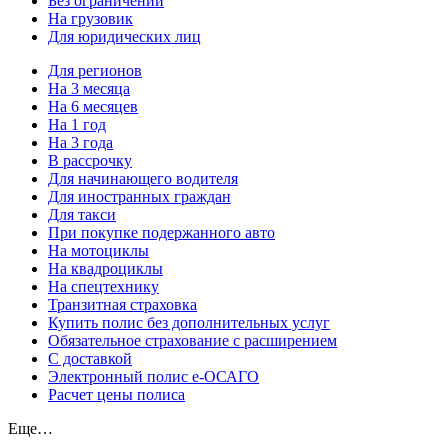
Без ограничений
На грузовик
Для юридических лиц
Для регионов
На 3 месяца
На 6 месяцев
На 1 год
На 3 года
В рассрочку
Для начинающего водителя
Для иностранных граждан
Для такси
При покупке подержанного авто
На мотоциклы
На квадроциклы
На спецтехнику
Транзитная страховка
Купить полис без дополнительных услуг
Обязательное страхование с расширением
С доставкой
Электронный полис е-ОСАГО
Расчет цены полиса
Еще…