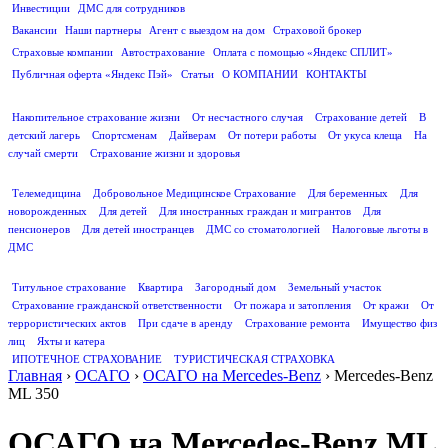
Инвестиции
ДМС для сотрудников
ПОЛЕЗНАЯ ИНФОРМАЦИЯ
Вакансии
Наши партнеры
Агент с выездом на дом
Страховой брокер
Страховые компании
Автострахование
Оплата с помощью «Яндекс СПЛИТ»
Публичная оферта «Яндекс Пэй»
Статьи
О КОМПАНИИ
КОНТАКТЫ
СТРАХОВАНИЕ ЖИЗНИ
Накопительное страхование жизни
От несчастного случая
Страхование детей
В
детский лагерь
Спортсменам
Дайверам
От потери работы
От укуса клеща
На
случай смерти
Страхование жизни и здоровья
ДМС
Телемедицина
Добровольное Медицинское Страхование
Для беременных
Для
новорожденных
Для детей
Для иностранных граждан и мигрантов
Для
пенсионеров
Для детей иностранцев
ДМС со стоматологией
Налоговые льготы в
ДМС
СТРАХОВАНИЕ ИМУЩЕСТВА
Титульное страхование
Квартира
Загородный дом
Земельный участок
Страхование гражданской ответственности
От пожара и затопления
От кражи
От
террористических актов
При сдаче в аренду
Страхование ремонта
Имущество физ
лиц
Яхты и катера
ИПОТЕЧНОЕ СТРАХОВАНИЕ
ТУРИСТИЧЕСКАЯ СТРАХОВКА
Главная
›
ОСАГО
›
ОСАГО на Mercedes-Benz
›
Mercedes-Benz
ML 350
ОСАГО на Mercedes-Benz ML