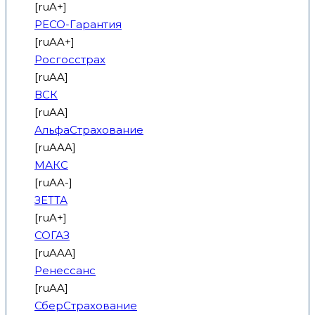
[ruA+]
РЕСО-Гарантия
[ruAA+]
Росгосстрах
[ruAA]
ВСК
[ruAA]
АльфаСтрахование
[ruAAA]
МАКС
[ruAA-]
ЗЕТТА
[ruA+]
СОГАЗ
[ruAAA]
Ренессанс
[ruAA]
СберСтрахование