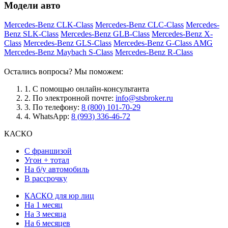
Модели авто
Mercedes-Benz CLK-Class
Mercedes-Benz CLC-Class
Mercedes-
Benz SLK-Class
Mercedes-Benz GLB-Class
Mercedes-Benz X-
Class
Mercedes-Benz GLS-Class
Mercedes-Benz G-Class AMG
Mercedes-Benz Maybach S-Class
Mercedes-Benz R-Class
Остались вопросы? Мы поможем:
1.
С помощью онлайн-консультанта
2.
По электронной почте:
info@stsbroker.ru
3.
По телефону:
8 (800) 101-70-29
4.
WhatsApp:
8 (993) 336-46-72
КАСКО
С франшизой
Угон + тотал
На б/у автомобиль
В рассрочку
КАСКО для юр лиц
На 1 месяц
На 3 месяца
На 6 месяцев