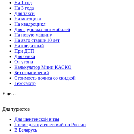
На 1 год
На 3 года
Для такси
На мотоцикл
На квадроцикл
Для грузовых автомобилей
На новую машину
На авто старше 10 лет
На кредитный
При ДТП
Для банка
От угона
Калькулятор Мини КАСКО
Без ограничений
Стоимость полиса со скидкой
Техосмотр
Еще…
Для туристов
Для шенгенской визы
Полис для путешествий по России
В Беларусь