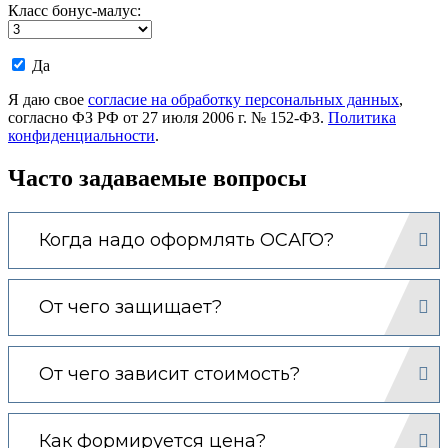
Класс бонус-малус:
Даю
Да
согласие
на
Я даю свое
согласие на обработку персональных данных
,
обработку
согласно ФЗ РФ от 27 июля 2006 г. № 152-ФЗ.
Политика
моих
конфиденциальности
.
персональных
данных.
Часто задаваемые вопросы
Когда надо оформлять ОСАГО?
От чего защищает?
От чего зависит стоимость?
Как формируется цена?