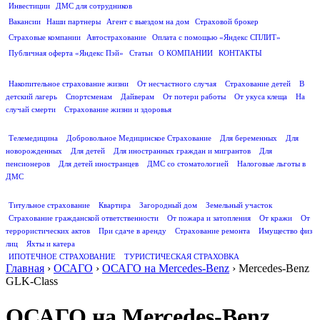
Инвестиции
ДМС для сотрудников
ПОЛЕЗНАЯ ИНФОРМАЦИЯ
Вакансии
Наши партнеры
Агент с выездом на дом
Страховой брокер
Страховые компании
Автострахование
Оплата с помощью «Яндекс СПЛИТ»
Публичная оферта «Яндекс Пэй»
Статьи
О КОМПАНИИ
КОНТАКТЫ
СТРАХОВАНИЕ ЖИЗНИ
Накопительное страхование жизни
От несчастного случая
Страхование детей
В
детский лагерь
Спортсменам
Дайверам
От потери работы
От укуса клеща
На
случай смерти
Страхование жизни и здоровья
ДМС
Телемедицина
Добровольное Медицинское Страхование
Для беременных
Для
новорожденных
Для детей
Для иностранных граждан и мигрантов
Для
пенсионеров
Для детей иностранцев
ДМС со стоматологией
Налоговые льготы в
ДМС
СТРАХОВАНИЕ ИМУЩЕСТВА
Титульное страхование
Квартира
Загородный дом
Земельный участок
Страхование гражданской ответственности
От пожара и затопления
От кражи
От
террористических актов
При сдаче в аренду
Страхование ремонта
Имущество физ
лиц
Яхты и катера
ИПОТЕЧНОЕ СТРАХОВАНИЕ
ТУРИСТИЧЕСКАЯ СТРАХОВКА
Главная
›
ОСАГО
›
ОСАГО на Mercedes-Benz
›
Mercedes-Benz
GLK-Class
ОСАГО на Mercedes-Benz