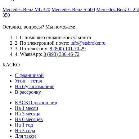
Mercedes-Benz ML 320
Mercedes-Benz S 600
Mercedes-Benz C 25
350
Остались вопросы? Мы поможем:
1.
С помощью онлайн-консультанта
2.
По электронной почте:
info@stsbroker.ru
3.
По телефону:
8 (800) 101-70-29
4.
WhatsApp:
8 (993) 336-46-72
КАСКО
С франшизой
Угон + тотал
На б/у автомобиль
В рассрочку
КАСКО для юр лиц
На 1 месяц
На 3 месяца
На 6 месяцев
На 1 год
На 3 года
Для такси