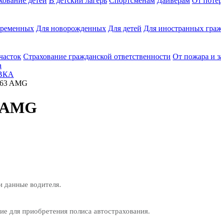
хование детей
В детский лагерь
Спортсменам
Дайверам
От поте
еременных
Для новорожденных
Для детей
Для иностранных граж
часток
Страхование гражданской ответственности
От пожара и 
а
ВКА
E63 AMG
3 AMG
и данные водителя.
е для приобретения полиса автострахования.