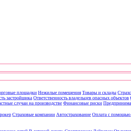
орговые площадки
Нежилые помещения
Товары и склады
Страхо
сть застройщика
Ответственность владельцев опасных объектов
стные случаи на производстве
Финансовые риски
Предпринима
рокер
Страховые компании
Автострахование
Оплата с помощь