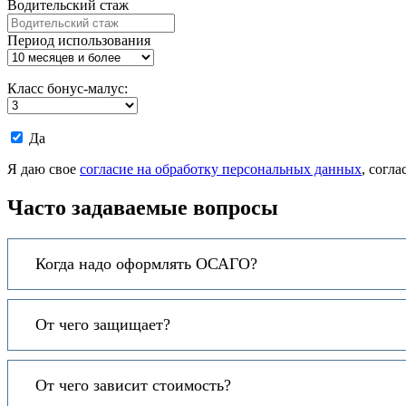
Водительский стаж
Период использования
Класс бонус-малус:
Даю
Да
согласие
на
Я даю свое
согласие на обработку персональных данных
, согл
обработку
моих
Часто задаваемые вопросы
персональных
данных.
Когда надо оформлять ОСАГО?
От чего защищает?
От чего зависит стоимость?