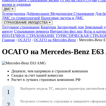
Накопительное страхование жизни
От несчастного случая
Стра
жизни и здоровья
ДМС
Телемедицина
Добровольное Медицинское Страхование
Для б
ДМС со стоматологией
Налоговые льготы в ДМС
СТРАХОВАНИЕ ИМУЩЕСТВА
Титульное страхование
Квартира
Загородный дом
Земельный у
аренду
Страхование ремонта
Имущество физ лиц
Яхты и катер
ИПОТЕЧНОЕ СТРАХОВАНИЕ
ТУРИСТИЧЕСКАЯ СТРАХО
Главная
›
ОСАГО
›
ОСАГО на Mercedes-Benz
›
Mercedes-Benz 
ОСАГО на Mercedes-Benz E6
Дешевле, чем напрямую в страховой компании
Скидка за счет нашей комиссии
Расчет в лучших страховых компаниях РФ
Выберите модель ТС, введите параметры автомобиля 
1
Получите стоимость страховки и завершите оформлени
2