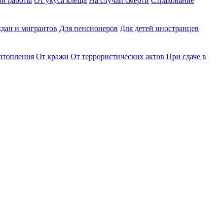
ри работы
От укуса клеща
На случай смерти
Страхование
дан и мигрантов
Для пенсионеров
Для детей иностранцев
затопления
От кражи
От террористических актов
При сдаче в