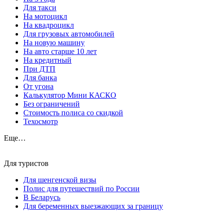
Для такси
На мотоцикл
На квадроцикл
Для грузовых автомобилей
На новую машину
На авто старше 10 лет
На кредитный
При ДТП
Для банка
От угона
Калькулятор Мини КАСКО
Без ограничений
Стоимость полиса со скидкой
Техосмотр
Еще…
Для туристов
Для шенгенской визы
Полис для путешествий по России
В Беларусь
Для беременных выезжающих за границу