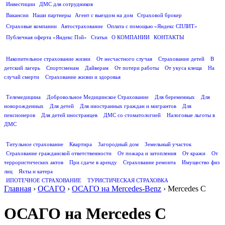
Инвестиции
ДМС для сотрудников
ПОЛЕЗНАЯ ИНФОРМАЦИЯ
Вакансии
Наши партнеры
Агент с выездом на дом
Страховой брокер
Страховые компании
Автострахование
Оплата с помощью «Яндекс СПЛИТ»
Публичная оферта «Яндекс Пэй»
Статьи
О КОМПАНИИ
КОНТАКТЫ
СТРАХОВАНИЕ ЖИЗНИ
Накопительное страхование жизни
От несчастного случая
Страхование детей
В
детский лагерь
Спортсменам
Дайверам
От потери работы
От укуса клеща
На
случай смерти
Страхование жизни и здоровья
ДМС
Телемедицина
Добровольное Медицинское Страхование
Для беременных
Для
новорожденных
Для детей
Для иностранных граждан и мигрантов
Для
пенсионеров
Для детей иностранцев
ДМС со стоматологией
Налоговые льготы в
ДМС
СТРАХОВАНИЕ ИМУЩЕСТВА
Титульное страхование
Квартира
Загородный дом
Земельный участок
Страхование гражданской ответственности
От пожара и затопления
От кражи
От
террористических актов
При сдаче в аренду
Страхование ремонта
Имущество физ
лиц
Яхты и катера
ИПОТЕЧНОЕ СТРАХОВАНИЕ
ТУРИСТИЧЕСКАЯ СТРАХОВКА
Главная
›
ОСАГО
›
ОСАГО на Mercedes-Benz
›
Mercedes C
ОСАГО на Mercedes C