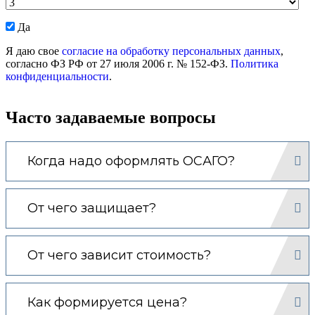
Даю
Да
согласие
Я даю свое
согласие на обработку персональных данных
,
на
согласно ФЗ РФ от 27 июля 2006 г. № 152-ФЗ.
Политика
обработку
конфиденциальности
.
моих
персональных
данных.
Часто задаваемые вопросы
Когда надо оформлять ОСАГО?
От чего защищает?
От чего зависит стоимость?
Как формируется цена?