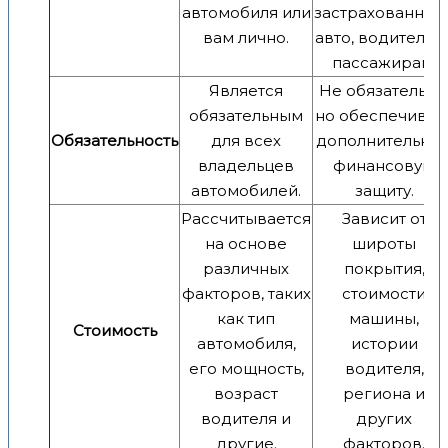
автомобиля или
застрахованном
вам лично.
авто, водителю 
пассажирам.
Является
Не обязательно
обязательным
но обеспечивае
Обязательность
для всех
дополнительну
владельцев
финансовую
автомобилей.
защиту.
Рассчитывается
Зависит от
на основе
широты
различных
покрытия,
факторов, таких
стоимости
как тип
машины,
Стоимость
автомобиля,
истории
его мощность,
водителя,
возраст
региона и
водителя и
других
другие.
факторов.