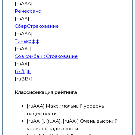
[ruAAA]
Ренессанс
[ruAA]
СберСтрахование
[ruAAA]
Тинькофф
[ruAA-]
Совкомбанк Страхование
[ruAA]
ГАЙДЕ
[ruBB+]
Классификация рейтинга
[ruAAA] Максимальный уровень
надёжности.
[ruAA+], [ruAA], [ruAA-] Очень высокий
уровень надёжности.