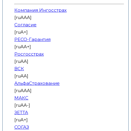
Компания Ингосстрах
[ruAAA]
Согласие
[ruA+]
РЕСО-Гарантия
[ruAA+]
Росгосстрах
[ruAA]
ВСК
[ruAA]
АльфаСтрахование
[ruAAA]
МАКС
[ruAA-]
ЗЕТТА
[ruA+]
СОГАЗ