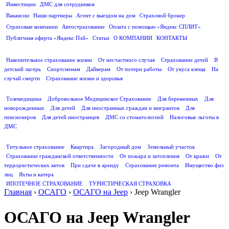
Инвестиции
ДМС для сотрудников
ПОЛЕЗНАЯ ИНФОРМАЦИЯ
Вакансии
Наши партнеры
Агент с выездом на дом
Страховой брокер
Страховые компании
Автострахование
Оплата с помощью «Яндекс СПЛИТ»
Публичная оферта «Яндекс Пэй»
Статьи
О КОМПАНИИ
КОНТАКТЫ
СТРАХОВАНИЕ ЖИЗНИ
Накопительное страхование жизни
От несчастного случая
Страхование детей
В
детский лагерь
Спортсменам
Дайверам
От потери работы
От укуса клеща
На
случай смерти
Страхование жизни и здоровья
ДМС
Телемедицина
Добровольное Медицинское Страхование
Для беременных
Для
новорожденных
Для детей
Для иностранных граждан и мигрантов
Для
пенсионеров
Для детей иностранцев
ДМС со стоматологией
Налоговые льготы в
ДМС
СТРАХОВАНИЕ ИМУЩЕСТВА
Титульное страхование
Квартира
Загородный дом
Земельный участок
Страхование гражданской ответственности
От пожара и затопления
От кражи
От
террористических актов
При сдаче в аренду
Страхование ремонта
Имущество физ
лиц
Яхты и катера
ИПОТЕЧНОЕ СТРАХОВАНИЕ
ТУРИСТИЧЕСКАЯ СТРАХОВКА
Главная
›
ОСАГО
›
ОСАГО на Jeep
›
Jeep Wrangler
ОСАГО на Jeep Wrangler