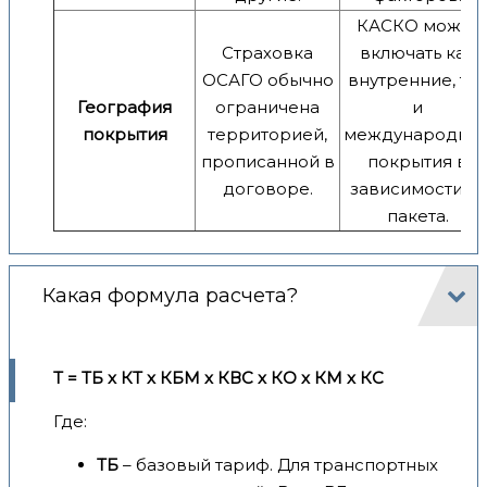
КАСКО может
Страховка
включать как
ОСАГО обычно
внутренние, так
География
ограничена
и
покрытия
территорией,
международны
прописанной в
покрытия в
договоре.
зависимости от
пакета.
Какая формула расчета?
Т = ТБ x КТ x КБМ x КВС x КО x КМ x КС
Где:
ТБ
– базовый тариф. Для транспортных