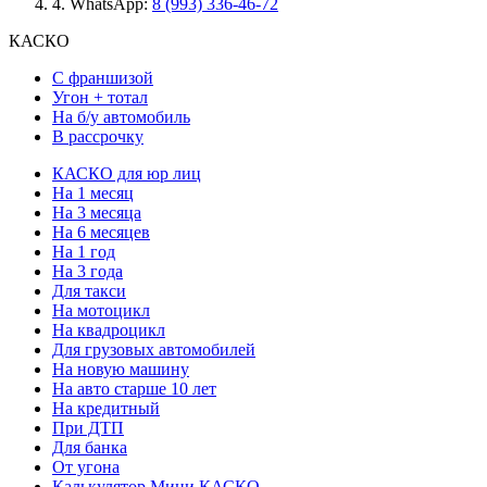
4.
WhatsApp:
8 (993) 336-46-72
КАСКО
С франшизой
Угон + тотал
На б/у автомобиль
В рассрочку
КАСКО для юр лиц
На 1 месяц
На 3 месяца
На 6 месяцев
На 1 год
На 3 года
Для такси
На мотоцикл
На квадроцикл
Для грузовых автомобилей
На новую машину
На авто старше 10 лет
На кредитный
При ДТП
Для банка
От угона
Калькулятор Мини КАСКО