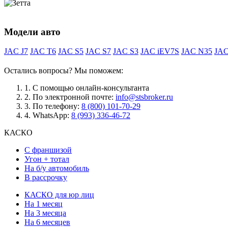
Модели авто
JAC J7
JAC T6
JAC S5
JAC S7
JAC S3
JAC iEV7S
JAC N35
JAC
Остались вопросы? Мы поможем:
1.
С помощью онлайн-консультанта
2.
По электронной почте:
info@stsbroker.ru
3.
По телефону:
8 (800) 101-70-29
4.
WhatsApp:
8 (993) 336-46-72
КАСКО
С франшизой
Угон + тотал
На б/у автомобиль
В рассрочку
КАСКО для юр лиц
На 1 месяц
На 3 месяца
На 6 месяцев