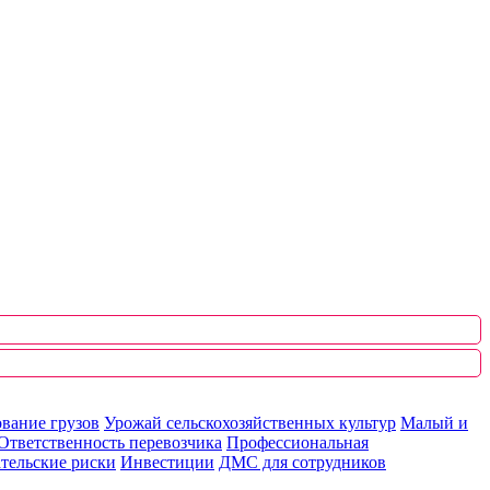
вание грузов
Урожай сельскохозяйственных культур
Малый и
Ответственность перевозчика
Профессиональная
тельские риски
Инвестиции
ДМС для сотрудников