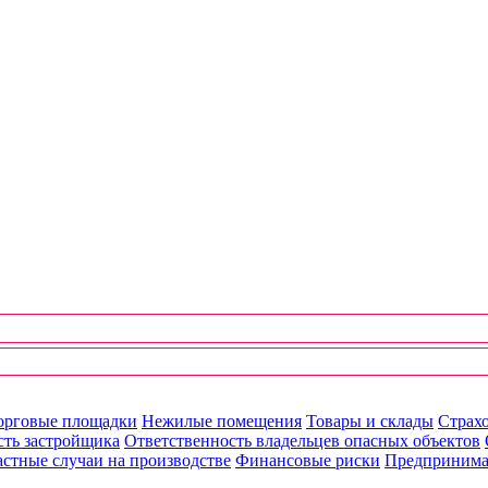
орговые площадки
Нежилые помещения
Товары и склады
Страхо
сть застройщика
Ответственность владельцев опасных объектов
стные случаи на производстве
Финансовые риски
Предпринима