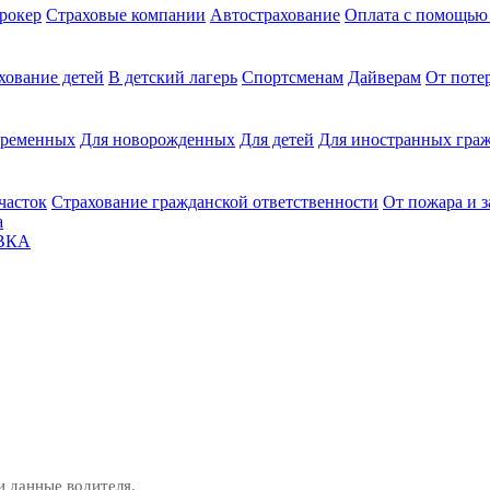
рокер
Страховые компании
Автострахование
Оплата с помощь
хование детей
В детский лагерь
Спортсменам
Дайверам
От поте
еременных
Для новорожденных
Для детей
Для иностранных граж
часток
Страхование гражданской ответственности
От пожара и 
а
ВКА
и данные водителя.