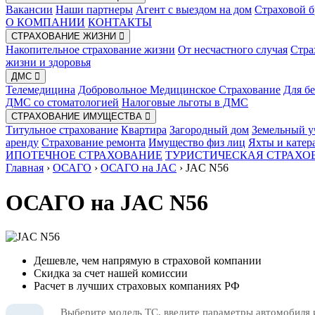
Вакансии
Наши партнеры
Агент с выездом на дом
Страховой б
О КОМПАНИИ
КОНТАКТЫ
СТРАХОВАНИЕ ЖИЗНИ
Накопительное страхование жизни
От несчастного случая
Стра
жизни и здоровья
ДМС
Телемедицина
Добровольное Медицинское Страхование
Для б
ДМС со стоматологией
Налоговые льготы в ДМС
СТРАХОВАНИЕ ИМУЩЕСТВА
Титульное страхование
Квартира
Загородный дом
Земельный у
аренду
Страхование ремонта
Имущество физ лиц
Яхты и катер
ИПОТЕЧНОЕ СТРАХОВАНИЕ
ТУРИСТИЧЕСКАЯ СТРАХО
Главная
›
ОСАГО
›
ОСАГО на JAC
›
JAC N56
ОСАГО на JAC N56
Дешевле, чем напрямую в страховой компании
Скидка за счет нашей комиссии
Расчет в лучших страховых компаниях РФ
Выберите модель ТС, введите параметры автомобиля 