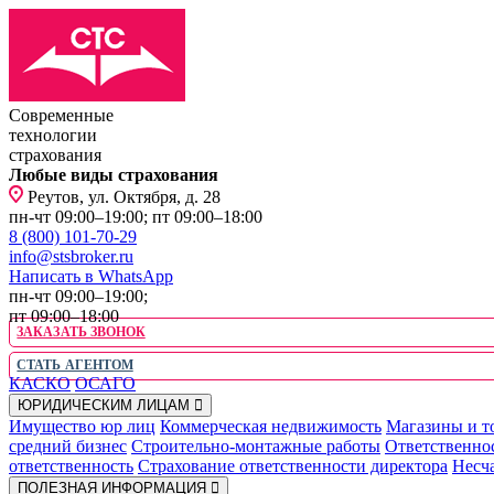
Современные
технологии
страхования
Любые виды страхования
Реутов, ул. Октября, д. 28
пн-чт 09:00–19:00; пт 09:00–18:00
8 (800) 101-70-29
info@stsbroker.ru
Написать в WhatsApp
пн-чт 09:00–19:00;
пт 09:00–18:00
ЗАКАЗАТЬ ЗВОНОК
СТАТЬ АГЕНТОМ
КАСКО
ОСАГО
ЮРИДИЧЕСКИМ ЛИЦАМ
Имущество юр лиц
Коммерческая недвижимость
Магазины и т
средний бизнес
Строительно-монтажные работы
Ответственно
ответственность
Страхование ответственности директора
Несча
ПОЛЕЗНАЯ ИНФОРМАЦИЯ