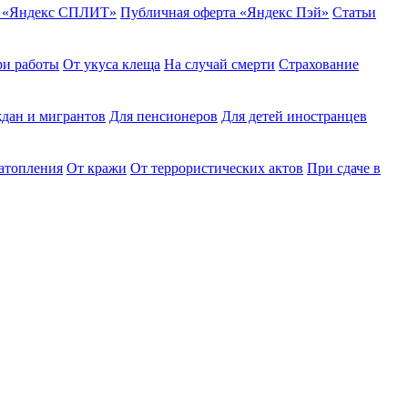
ю «Яндекс СПЛИТ»
Публичная оферта «Яндекс Пэй»
Статьи
ри работы
От укуса клеща
На случай смерти
Страхование
дан и мигрантов
Для пенсионеров
Для детей иностранцев
затопления
От кражи
От террористических актов
При сдаче в