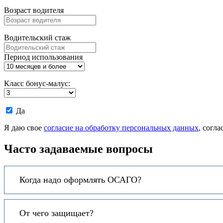
Возраст водителя
Водительский стаж
Период использования
Класс бонус-малус:
Даю
Да
согласие
на
Я даю свое
согласие на обработку персональных данных
, согл
обработку
моих
Часто задаваемые вопросы
персональных
данных.
Когда надо оформлять ОСАГО?
От чего защищает?