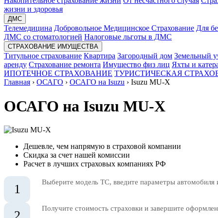
Накопительное страхование жизни
От несчастного случая
Стра
жизни и здоровья
ДМС
Телемедицина
Добровольное Медицинское Страхование
Для б
ДМС со стоматологией
Налоговые льготы в ДМС
СТРАХОВАНИЕ ИМУЩЕСТВА
Титульное страхование
Квартира
Загородный дом
Земельный у
аренду
Страхование ремонта
Имущество физ лиц
Яхты и катер
ИПОТЕЧНОЕ СТРАХОВАНИЕ
ТУРИСТИЧЕСКАЯ СТРАХО
Главная
›
ОСАГО
›
ОСАГО на Isuzu
›
Isuzu MU-X
ОСАГО на Isuzu MU-X
Дешевле, чем напрямую в страховой компании
Скидка за счет нашей комиссии
Расчет в лучших страховых компаниях РФ
Выберите модель ТС, введите параметры автомобиля 
1
Получите стоимость страховки и завершите оформлени
2