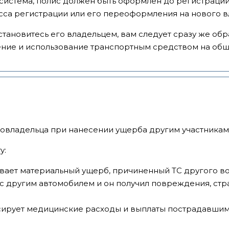
а система, полис должен быть оформлен до регистраци
есса регистрации или его переоформления на нового в
становитесь его владельцем, вам следует сразу же об
ение и использование транспортным средством на общ
овладельца при нанесении ущерба другим участникам
у:
вает материальный ущерб, причиненный ТС другого во
 с другим автомобилем и он получил повреждения, ст
сирует медицинские расходы и выплаты пострадавшим 