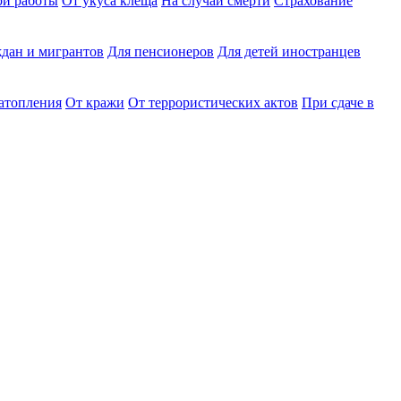
ри работы
От укуса клеща
На случай смерти
Страхование
дан и мигрантов
Для пенсионеров
Для детей иностранцев
затопления
От кражи
От террористических актов
При сдаче в