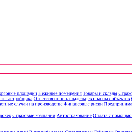
орговые площадки
Нежилые помещения
Товары и склады
Страхо
сть застройщика
Ответственность владельцев опасных объектов
стные случаи на производстве
Финансовые риски
Предпринима
рокер
Страховые компании
Автострахование
Оплата с помощь