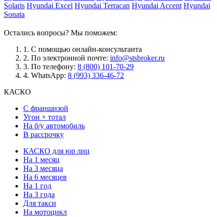
Solaris
Hyundai Excel
Hyundai Terracan
Hyundai Accent
Hyundai
Sonata
Остались вопросы? Мы поможем:
1.
С помощью онлайн-консультанта
2.
По электронной почте:
info@stsbroker.ru
3.
По телефону:
8 (800) 101-70-29
4.
WhatsApp:
8 (993) 336-46-72
КАСКО
С франшизой
Угон + тотал
На б/у автомобиль
В рассрочку
КАСКО для юр лиц
На 1 месяц
На 3 месяца
На 6 месяцев
На 1 год
На 3 года
Для такси
На мотоцикл