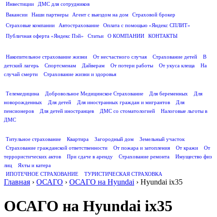
Инвестиции
ДМС для сотрудников
ПОЛЕЗНАЯ ИНФОРМАЦИЯ
Вакансии
Наши партнеры
Агент с выездом на дом
Страховой брокер
Страховые компании
Автострахование
Оплата с помощью «Яндекс СПЛИТ»
Публичная оферта «Яндекс Пэй»
Статьи
О КОМПАНИИ
КОНТАКТЫ
СТРАХОВАНИЕ ЖИЗНИ
Накопительное страхование жизни
От несчастного случая
Страхование детей
В
детский лагерь
Спортсменам
Дайверам
От потери работы
От укуса клеща
На
случай смерти
Страхование жизни и здоровья
ДМС
Телемедицина
Добровольное Медицинское Страхование
Для беременных
Для
новорожденных
Для детей
Для иностранных граждан и мигрантов
Для
пенсионеров
Для детей иностранцев
ДМС со стоматологией
Налоговые льготы в
ДМС
СТРАХОВАНИЕ ИМУЩЕСТВА
Титульное страхование
Квартира
Загородный дом
Земельный участок
Страхование гражданской ответственности
От пожара и затопления
От кражи
От
террористических актов
При сдаче в аренду
Страхование ремонта
Имущество физ
лиц
Яхты и катера
ИПОТЕЧНОЕ СТРАХОВАНИЕ
ТУРИСТИЧЕСКАЯ СТРАХОВКА
Главная
›
ОСАГО
›
ОСАГО на Hyundai
›
Hyundai ix35
ОСАГО на Hyundai ix35