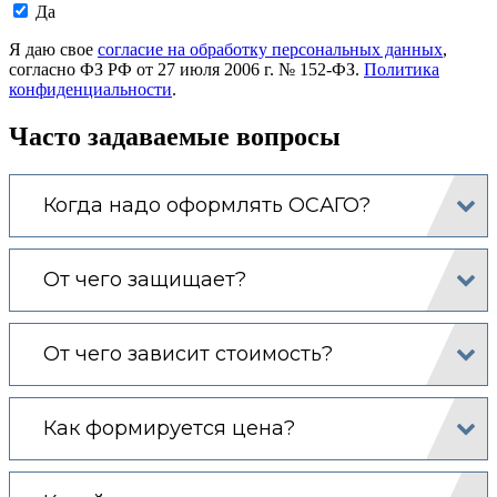
Даю
Да
согласие
на
Я даю свое
согласие на обработку персональных данных
,
обработку
согласно ФЗ РФ от 27 июля 2006 г. № 152-ФЗ.
Политика
моих
конфиденциальности
.
персональных
данных.
Часто задаваемые вопросы
Когда надо оформлять ОСАГО?
От чего защищает?
От чего зависит стоимость?
Как формируется цена?