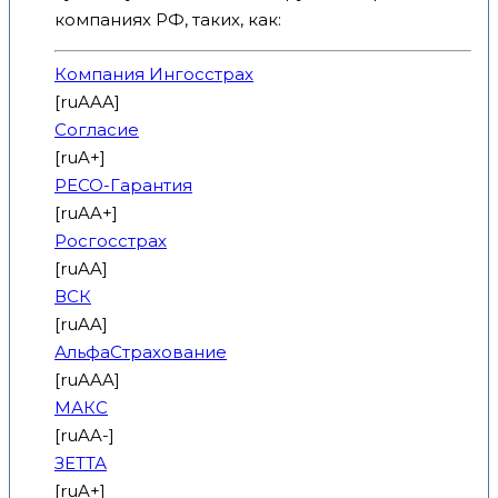
компаниях РФ, таких, как:
Компания Ингосстрах
[ruAAA]
Согласие
[ruA+]
РЕСО-Гарантия
[ruAA+]
Росгосстрах
[ruAA]
ВСК
[ruAA]
АльфаСтрахование
[ruAAA]
МАКС
[ruAA-]
ЗЕТТА
[ruA+]