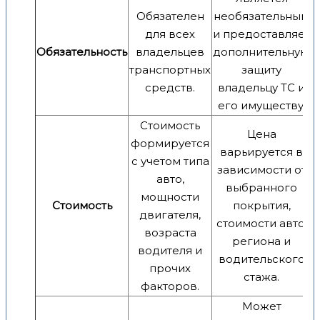
Обязателен
необязательным
для всех
и предоставляет
Обязательность
владельцев
дополнительную
транспортных
защиту
средств.
владельцу ТС и
его имуществу.
Стоимость
Цена
формируется
варьируется в
с учетом типа
зависимости от
авто,
выбранного
мощности
Стоимость
покрытия,
двигателя,
стоимости авто,
возраста
региона и
водителя и
водительского
прочих
стажа.
факторов.
Может