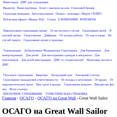
Инвестиции
ДМС для сотрудников
ПОЛЕЗНАЯ ИНФОРМАЦИЯ
Вакансии
Наши партнеры
Агент с выездом на дом
Страховой брокер
Страховые компании
Автострахование
Оплата с помощью «Яндекс СПЛИТ»
Публичная оферта «Яндекс Пэй»
Статьи
О КОМПАНИИ
КОНТАКТЫ
СТРАХОВАНИЕ ЖИЗНИ
Накопительное страхование жизни
От несчастного случая
Страхование детей
В
детский лагерь
Спортсменам
Дайверам
От потери работы
От укуса клеща
На
случай смерти
Страхование жизни и здоровья
ДМС
Телемедицина
Добровольное Медицинское Страхование
Для беременных
Для
новорожденных
Для детей
Для иностранных граждан и мигрантов
Для
пенсионеров
Для детей иностранцев
ДМС со стоматологией
Налоговые льготы в
ДМС
СТРАХОВАНИЕ ИМУЩЕСТВА
Титульное страхование
Квартира
Загородный дом
Земельный участок
Страхование гражданской ответственности
От пожара и затопления
От кражи
От
террористических актов
При сдаче в аренду
Страхование ремонта
Имущество физ
лиц
Яхты и катера
ИПОТЕЧНОЕ СТРАХОВАНИЕ
ТУРИСТИЧЕСКАЯ СТРАХОВКА
Главная
›
ОСАГО
›
ОСАГО на Great Wall
›
Great Wall Sailor
ОСАГО на Great Wall Sailor