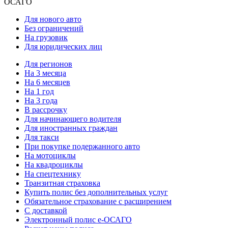
ОСАГО
Для нового авто
Без ограничений
На грузовик
Для юридических лиц
Для регионов
На 3 месяца
На 6 месяцев
На 1 год
На 3 года
В рассрочку
Для начинающего водителя
Для иностранных граждан
Для такси
При покупке подержанного авто
На мотоциклы
На квадроциклы
На спецтехнику
Транзитная страховка
Купить полис без дополнительных услуг
Обязательное страхование с расширением
С доставкой
Электронный полис е-ОСАГО