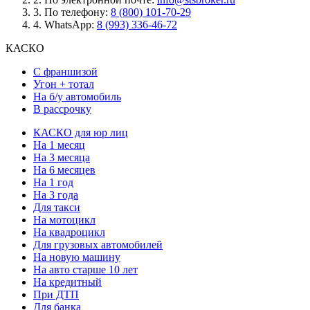
3.
По телефону:
8 (800) 101-70-29
4.
WhatsApp:
8 (993) 336-46-72
КАСКО
С франшизой
Угон + тотал
На б/у автомобиль
В рассрочку
КАСКО для юр лиц
На 1 месяц
На 3 месяца
На 6 месяцев
На 1 год
На 3 года
Для такси
На мотоцикл
На квадроцикл
Для грузовых автомобилей
На новую машину
На авто старше 10 лет
На кредитный
При ДТП
Для банка