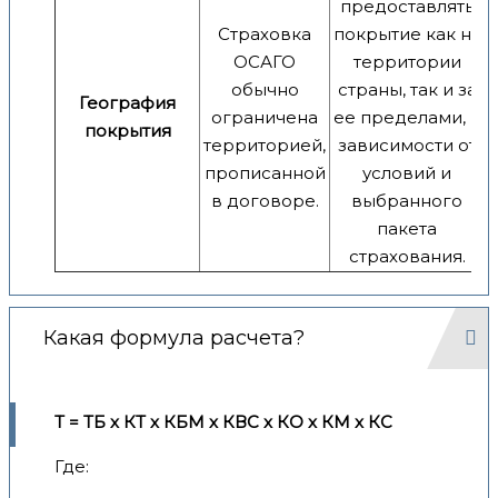
предоставлять
Страховка
покрытие как на
ОСАГО
территории
обычно
страны, так и за
География
ограничена
ее пределами, в
покрытия
территорией,
зависимости от
прописанной
условий и
в договоре.
выбранного
пакета
страхования.
Какая формула расчета?
Т = ТБ x КТ x КБМ x КВС x КО x КМ x КС
Где: