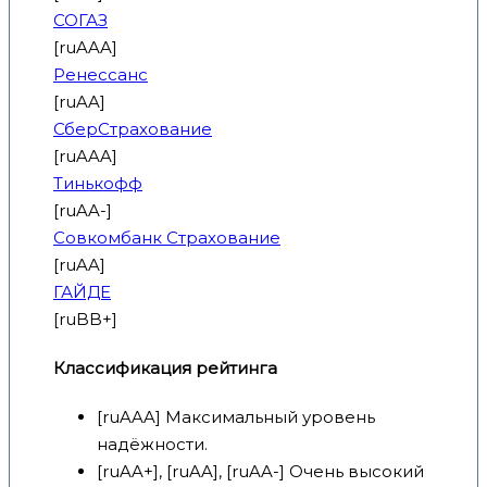
СОГАЗ
[ruAAA]
Ренессанс
[ruAA]
СберСтрахование
[ruAAA]
Тинькофф
[ruAA-]
Совкомбанк Страхование
[ruAA]
ГАЙДЕ
[ruBB+]
Классификация рейтинга
[ruAAA] Максимальный уровень
надёжности.
[ruAA+], [ruAA], [ruAA-] Очень высокий