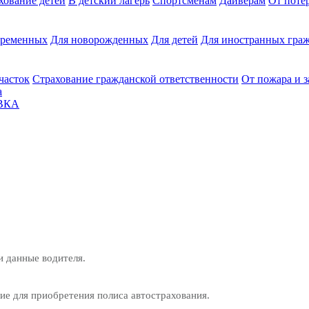
хование детей
В детский лагерь
Спортсменам
Дайверам
От поте
еременных
Для новорожденных
Для детей
Для иностранных граж
часток
Страхование гражданской ответственности
От пожара и 
а
ВКА
и данные водителя.
е для приобретения полиса автострахования.