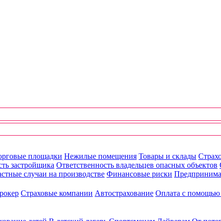
орговые площадки
Нежилые помещения
Товары и склады
Страхо
сть застройщика
Ответственность владельцев опасных объектов
стные случаи на производстве
Финансовые риски
Предпринима
рокер
Страховые компании
Автострахование
Оплата с помощь