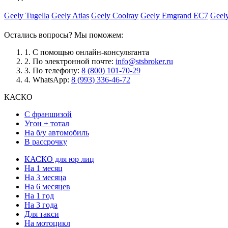
Geely Tugella
Geely Atlas
Geely Coolray
Geely Emgrand EC7
Geel
Остались вопросы? Мы поможем:
1.
С помощью онлайн-консультанта
2.
По электронной почте:
info@stsbroker.ru
3.
По телефону:
8 (800) 101-70-29
4.
WhatsApp:
8 (993) 336-46-72
КАСКО
С франшизой
Угон + тотал
На б/у автомобиль
В рассрочку
КАСКО для юр лиц
На 1 месяц
На 3 месяца
На 6 месяцев
На 1 год
На 3 года
Для такси
На мотоцикл