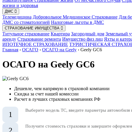
Накопительное страхование жизни
От несчастного случая
Стра
жизни и здоровья
ДМС
Телемедицина
Добровольное Медицинское Страхование
Для б
ДМС со стоматологией
Налоговые льготы в ДМС
СТРАХОВАНИЕ ИМУЩЕСТВА
Титульное страхование
Квартира
Загородный дом
Земельный у
аренду
Страхование ремонта
Имущество физ лиц
Яхты и катер
ИПОТЕЧНОЕ СТРАХОВАНИЕ
ТУРИСТИЧЕСКАЯ СТРАХО
Главная
›
ОСАГО
›
ОСАГО на Geely
›
Geely GC6
ОСАГО на Geely GC6
Дешевле, чем напрямую в страховой компании
Скидка за счет нашей комиссии
Расчет в лучших страховых компаниях РФ
Выберите модель ТС, введите параметры автомобиля 
1
Получите стоимость страховки и завершите оформлени
2