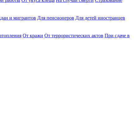
ри работы
От укуса клеща
На случай смерти
Страхование
дан и мигрантов
Для пенсионеров
Для детей иностранцев
затопления
От кражи
От террористических актов
При сдаче в