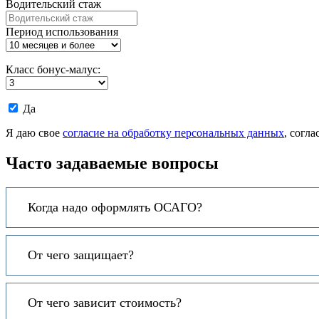
Водительский стаж
Период использования
Класс бонус-малус:
Даю
Да
согласие
на
Я даю свое
согласие на обработку персональных данных
, согл
обработку
моих
Часто задаваемые вопросы
персональных
данных.
Когда надо оформлять ОСАГО?
От чего защищает?
От чего зависит стоимость?