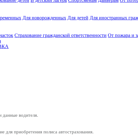
хование детей
В детский лагерь
Спортсменам
Дайверам
От поте
еременных
Для новорожденных
Для детей
Для иностранных граж
часток
Страхование гражданской ответственности
От пожара и 
а
ВКА
и данные водителя.
е для приобретения полиса автострахования.