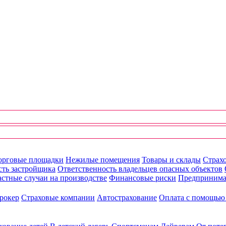
орговые площадки
Нежилые помещения
Товары и склады
Страхо
сть застройщика
Ответственность владельцев опасных объектов
стные случаи на производстве
Финансовые риски
Предпринима
рокер
Страховые компании
Автострахование
Оплата с помощь