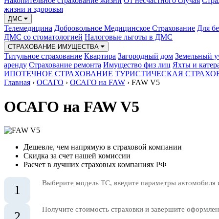
Накопительное страхование жизни
От несчастного случая
Стра
жизни и здоровья
ДМС
Телемедицина
Добровольное Медицинское Страхование
Для б
ДМС со стоматологией
Налоговые льготы в ДМС
СТРАХОВАНИЕ ИМУЩЕСТВА
Титульное страхование
Квартира
Загородный дом
Земельный у
аренду
Страхование ремонта
Имущество физ лиц
Яхты и катер
ИПОТЕЧНОЕ СТРАХОВАНИЕ
ТУРИСТИЧЕСКАЯ СТРАХО
Главная
›
ОСАГО
›
ОСАГО на FAW
›
FAW V5
ОСАГО на FAW V5
Дешевле, чем напрямую в страховой компании
Скидка за счет нашей комиссии
Расчет в лучших страховых компаниях РФ
Выберите модель ТС, введите параметры автомобиля 
1
Получите стоимость страховки и завершите оформлени
2