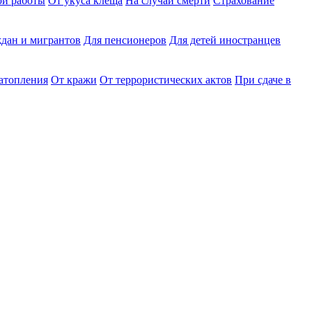
ри работы
От укуса клеща
На случай смерти
Страхование
дан и мигрантов
Для пенсионеров
Для детей иностранцев
затопления
От кражи
От террористических актов
При сдаче в