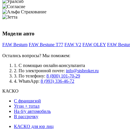
Модели авто
FAW Besturn
FAW Bestune T77
FAW V2
FAW OLEY
FAW Bestu
Остались вопросы? Мы поможем:
1.
С помощью онлайн-консультанта
2.
По электронной почте:
info@stsbroker.ru
3.
По телефону:
8 (800) 101-70-29
4.
WhatsApp:
8 (993) 336-46-72
КАСКО
С франшизой
Угон + тотал
На б/у автомобиль
В рассрочку
КАСКО для юр лиц