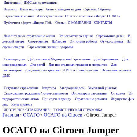
Инвестиции
ДМС для сотрудников
ПОЛЕЗНАЯ ИНФОРМАЦИЯ
Вакансии
Наши партнеры
Агент с выездом на дом
Страховой брокер
Страховые компании
Автострахование
Оплата с помощью «Яндекс СПЛИТ»
Публичная оферта «Яндекс Пэй»
Статьи
О КОМПАНИИ
КОНТАКТЫ
СТРАХОВАНИЕ ЖИЗНИ
Накопительное страхование жизни
От несчастного случая
Страхование детей
В
детский лагерь
Спортсменам
Дайверам
От потери работы
От укуса клеща
На
случай смерти
Страхование жизни и здоровья
ДМС
Телемедицина
Добровольное Медицинское Страхование
Для беременных
Для
новорожденных
Для детей
Для иностранных граждан и мигрантов
Для
пенсионеров
Для детей иностранцев
ДМС со стоматологией
Налоговые льготы в
ДМС
СТРАХОВАНИЕ ИМУЩЕСТВА
Титульное страхование
Квартира
Загородный дом
Земельный участок
Страхование гражданской ответственности
От пожара и затопления
От кражи
От
террористических актов
При сдаче в аренду
Страхование ремонта
Имущество физ
лиц
Яхты и катера
ИПОТЕЧНОЕ СТРАХОВАНИЕ
ТУРИСТИЧЕСКАЯ СТРАХОВКА
Главная
›
ОСАГО
›
ОСАГО на Citroen
›
Citroen Jumper
ОСАГО на Citroen Jumper