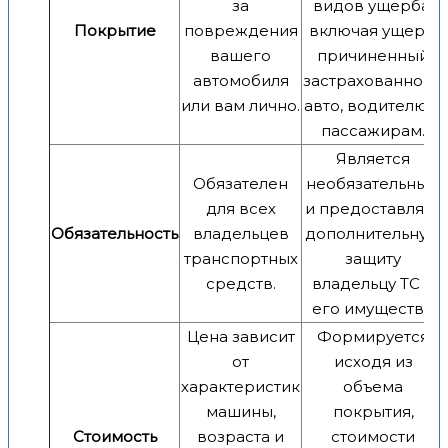
за
видов ущерба,
Покрытие
повреждения
включая ущерб,
вашего
причиненный
автомобиля
застрахованному
или вам лично.
авто, водителю и
пассажирам.
Является
Обязателен
необязательным
для всех
и предоставляет
Обязательность
владельцев
дополнительную
транспортных
защиту
средств.
владельцу ТС и
его имуществу.
Цена зависит
Формируется
от
исходя из
характеристик
объема
машины,
покрытия,
Стоимость
возраста и
стоимости