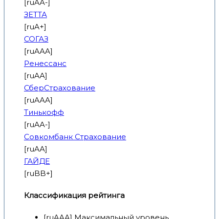
[ruAA-]
ЗЕТТА
[ruA+]
СОГАЗ
[ruAAA]
Ренессанс
[ruAA]
СберСтрахование
[ruAAA]
Тинькофф
[ruAA-]
Совкомбанк Страхование
[ruAA]
ГАЙДЕ
[ruBB+]
Классификация рейтинга
[ruAAA] Максимальный уровень