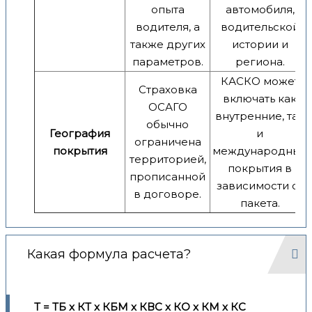
опыта
автомобиля,
водителя, а
водительской
также других
истории и
параметров.
региона.
КАСКО может
Страховка
включать как
ОСАГО
внутренние, так
обычно
География
и
ограничена
покрытия
международные
территорией,
покрытия в
прописанной
зависимости от
в договоре.
пакета.
Какая формула расчета?
Т = ТБ x КТ x КБМ x КВС x КО x КМ x КС