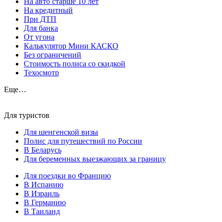
На авто старше 10 лет
На кредитный
При ДТП
Для банка
От угона
Калькулятор Мини КАСКО
Без ограничений
Стоимость полиса со скидкой
Техосмотр
Еще…
Для туристов
Для шенгенской визы
Полис для путешествий по России
В Беларусь
Для беременных выезжающих за границу
Для поездки во Францию
В Испанию
В Израиль
В Германию
В Таиланд