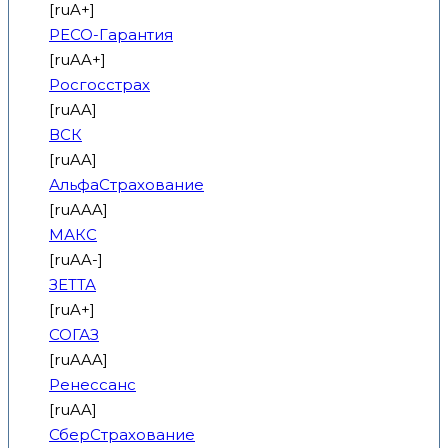
[ruA+]
РЕСО-Гарантия
[ruAA+]
Росгосстрах
[ruAA]
ВСК
[ruAA]
АльфаСтрахование
[ruAAA]
МАКС
[ruAA-]
ЗЕТТА
[ruA+]
СОГАЗ
[ruAAA]
Ренессанс
[ruAA]
СберСтрахование