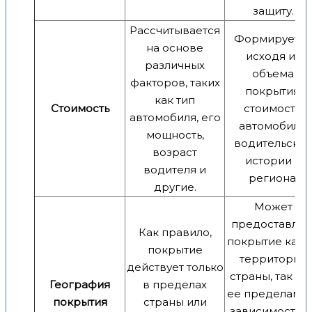
защиту.
Рассчитывается
Формируется
на основе
исходя из
различных
объема
факторов, таких
покрытия,
как тип
Стоимость
стоимости
автомобиля, его
автомобиля,
мощность,
водительско
возраст
истории и
водителя и
региона.
другие.
Может
предоставлят
Как правило,
покрытие как 
покрытие
территории
действует только
страны, так и з
География
в пределах
ее пределами,
покрытия
страны или
зависимости о