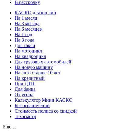
В рассрочку
КАСКО для юр лиц
На 1 месяц
На 3 месяца
На 6 месяцев
На 1 год
На 3 года
Для такси
На мотоцикл
На квадроцикл
Для грузовых автомобилей
На новую машину
На авто старше 10 лет
На кредитный
При ДТП
Для банка
От угона
Калькулятор Мини КАСКО
Без ограничений
Стоимость полиса со скидкой
Техосмотр
Еще…