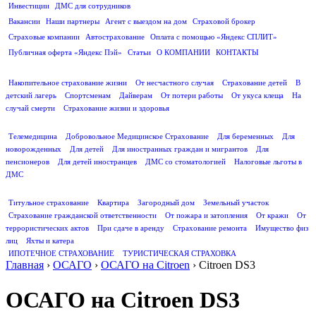
Инвестиции
ДМС для сотрудников
ПОЛЕЗНАЯ ИНФОРМАЦИЯ
Вакансии
Наши партнеры
Агент с выездом на дом
Страховой брокер
Страховые компании
Автострахование
Оплата с помощью «Яндекс СПЛИТ»
Публичная оферта «Яндекс Пэй»
Статьи
О КОМПАНИИ
КОНТАКТЫ
СТРАХОВАНИЕ ЖИЗНИ
Накопительное страхование жизни
От несчастного случая
Страхование детей
В
детский лагерь
Спортсменам
Дайверам
От потери работы
От укуса клеща
На
случай смерти
Страхование жизни и здоровья
ДМС
Телемедицина
Добровольное Медицинское Страхование
Для беременных
Для
новорожденных
Для детей
Для иностранных граждан и мигрантов
Для
пенсионеров
Для детей иностранцев
ДМС со стоматологией
Налоговые льготы в
ДМС
СТРАХОВАНИЕ ИМУЩЕСТВА
Титульное страхование
Квартира
Загородный дом
Земельный участок
Страхование гражданской ответственности
От пожара и затопления
От кражи
От
террористических актов
При сдаче в аренду
Страхование ремонта
Имущество физ
лиц
Яхты и катера
ИПОТЕЧНОЕ СТРАХОВАНИЕ
ТУРИСТИЧЕСКАЯ СТРАХОВКА
Главная
›
ОСАГО
›
ОСАГО на Citroen
›
Citroen DS3
ОСАГО на Citroen DS3