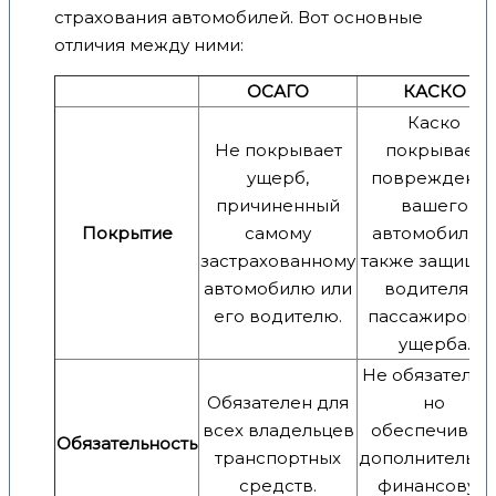
страхования автомобилей. Вот основные
отличия между ними:
ОСАГО
КАСКО
Каско
Не покрывает
покрывает
ущерб,
повреждени
причиненный
вашего
Покрытие
самому
автомобиля, а
застрахованному
также защища
автомобилю или
водителя и
его водителю.
пассажиров о
ущерба.
Не обязательн
Обязателен для
но
всех владельцев
обеспечивае
Обязательность
транспортных
дополнительн
средств.
финансовую