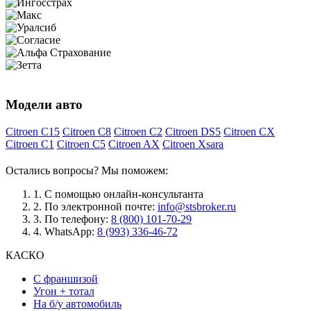
Модели авто
Citroen C15
Citroen C8
Citroen C2
Citroen DS5
Citroen CX
Citroen C1
Citroen C5
Citroen AX
Citroen Xsara
Остались вопросы? Мы поможем:
1.
С помощью онлайн-консультанта
2.
По электронной почте:
info@stsbroker.ru
3.
По телефону:
8 (800) 101-70-29
4.
WhatsApp:
8 (993) 336-46-72
КАСКО
С франшизой
Угон + тотал
На б/у автомобиль