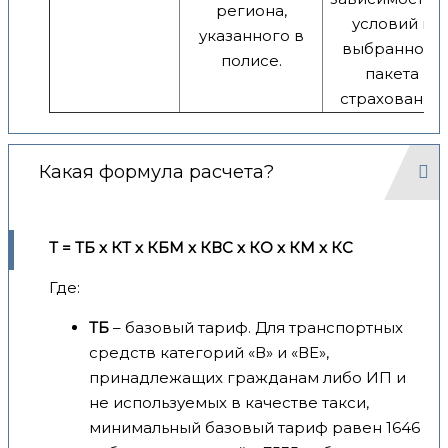
региона,
условий и
указанного в
выбранного
полисе.
пакета
страхования.
Какая формула расчета?
Т = ТБ x КТ x КБМ x КВС x КО x КМ x КС
Где:
ТБ
– базовый тариф. Для транспортных
средств категорий «В» и «ВЕ»,
принадлежащих гражданам либо ИП и
не используемых в качестве такси,
минимальный базовый тариф равен 1646