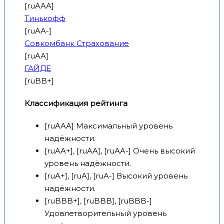
[ruAAA]
Тинькофф
[ruAA-]
Совкомбанк Страхование
[ruAA]
ГАЙДЕ
[ruBB+]
Классификация рейтинга
[ruAAA] Максимальный уровень
надёжности.
[ruAA+], [ruAA], [ruAA-] Очень высокий
уровень надёжности.
[ruA+], [ruA], [ruA-] Высокий уровень
надёжности.
[ruBBB+], [ruBBB], [ruBBB-]
Удовлетворительный уровень