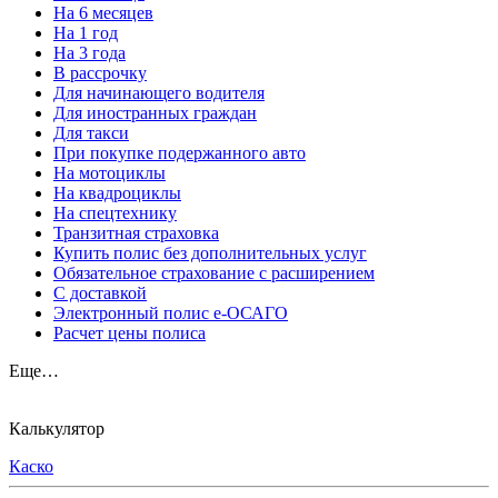
На 6 месяцев
На 1 год
На 3 года
В рассрочку
Для начинающего водителя
Для иностранных граждан
Для такси
При покупке подержанного авто
На мотоциклы
На квадроциклы
На спецтехнику
Транзитная страховка
Купить полис без дополнительных услуг
Обязательное страхование с расширением
С доставкой
Электронный полис е-ОСАГО
Расчет цены полиса
Еще…
Калькулятор
Каско