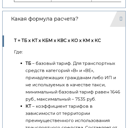
Какая формула расчета?
Т = ТБ x КТ x КБМ x КВС x КО x КМ x КС
Где:
ТБ
– базовый тариф. Для транспортных
средств категорий «В» и «ВЕ»,
принадлежащих гражданам либо ИП и
не используемых в качестве такси,
минимальный базовый тариф равен 1646
руб., максимальный – 7535 руб.
КТ
– коэффициент тарифов в
зависимости от территории
преимущественного использования
транспортного средства. Составляет от