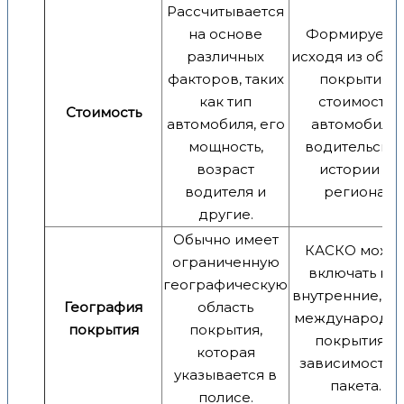
Рассчитывается
на основе
Формируетс
различных
исходя из объ
факторов, таких
покрытия,
как тип
стоимости
Стоимость
автомобиля, его
автомобиля,
мощность,
водительско
возраст
истории и
водителя и
региона.
другие.
Обычно имеет
КАСКО може
ограниченную
включать как
географическую
внутренние, та
География
область
международн
покрытия
покрытия,
покрытия в
которая
зависимости 
указывается в
пакета.
полисе.