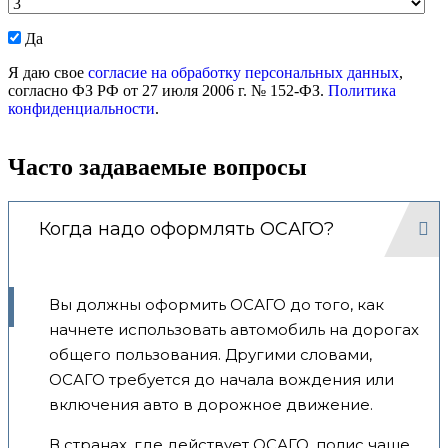
Даю
Да
согласие
Я даю свое
согласие на обработку персональных данных
,
на
согласно ФЗ РФ от 27 июля 2006 г. № 152-ФЗ.
Политика
обработку
конфиденциальности
.
моих
персональных
данных.
Часто задаваемые вопросы
Когда надо оформлять ОСАГО?
Вы должны оформить ОСАГО до того, как
начнете использовать автомобиль на дорогах
общего пользования. Другими словами,
ОСАГО требуется до начала вождения или
включения авто в дорожное движение.
В странах, где действует ОСАГО, полис чаще