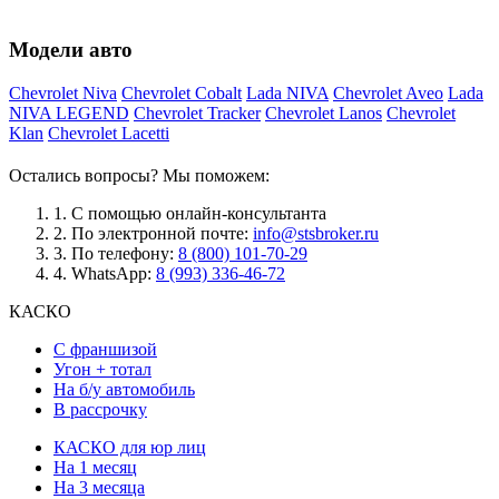
Модели авто
Chevrolet Niva
Chevrolet Cobalt
Lada NIVA
Chevrolet Aveo
Lada
NIVA LEGEND
Chevrolet Tracker
Chevrolet Lanos
Chevrolet
Klan
Chevrolet Lacetti
Остались вопросы? Мы поможем:
1.
С помощью онлайн-консультанта
2.
По электронной почте:
info@stsbroker.ru
3.
По телефону:
8 (800) 101-70-29
4.
WhatsApp:
8 (993) 336-46-72
КАСКО
С франшизой
Угон + тотал
На б/у автомобиль
В рассрочку
КАСКО для юр лиц
На 1 месяц
На 3 месяца