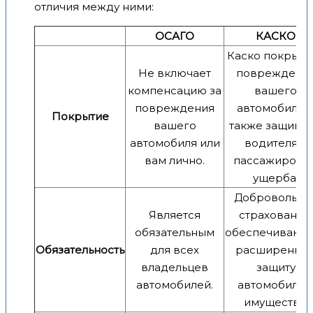
отличия между ними:
ОСАГО
КАСКО
Каско покрыва
Не включает
повреждени
компенсацию за
вашего
повреждения
автомобиля, 
Покрытие
вашего
также защища
автомобиля или
водителя и
вам лично.
пассажиров о
ущерба.
Добровольно
Является
страхование,
обязательным
обеспечивающ
Обязательность
для всех
расширенну
владельцев
защиту
автомобилей.
автомобиля 
имущества.