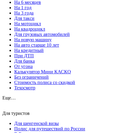
На 6 месяцев
На 1 год
На 3 года
Для такси
На мотоцикл
На квадроцикл
Для грузовых автомобилей
На новую машину
На авто старше 10 лет
На кредитный
При ДТП
Для банка
От угона
Калькулятор Мини КАСКО
Без ограничений
Стоимость полиса со скидкой
Техосмотр
Еще…
Для туристов
Для шенгенской визы
Полис для путешествий по России