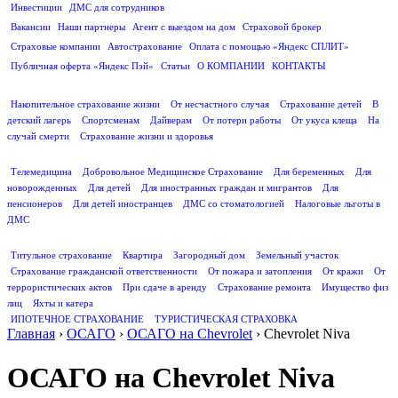
Инвестиции
ДМС для сотрудников
ПОЛЕЗНАЯ ИНФОРМАЦИЯ
Вакансии
Наши партнеры
Агент с выездом на дом
Страховой брокер
Страховые компании
Автострахование
Оплата с помощью «Яндекс СПЛИТ»
Публичная оферта «Яндекс Пэй»
Статьи
О КОМПАНИИ
КОНТАКТЫ
СТРАХОВАНИЕ ЖИЗНИ
Накопительное страхование жизни
От несчастного случая
Страхование детей
В
детский лагерь
Спортсменам
Дайверам
От потери работы
От укуса клеща
На
случай смерти
Страхование жизни и здоровья
ДМС
Телемедицина
Добровольное Медицинское Страхование
Для беременных
Для
новорожденных
Для детей
Для иностранных граждан и мигрантов
Для
пенсионеров
Для детей иностранцев
ДМС со стоматологией
Налоговые льготы в
ДМС
СТРАХОВАНИЕ ИМУЩЕСТВА
Титульное страхование
Квартира
Загородный дом
Земельный участок
Страхование гражданской ответственности
От пожара и затопления
От кражи
От
террористических актов
При сдаче в аренду
Страхование ремонта
Имущество физ
лиц
Яхты и катера
ИПОТЕЧНОЕ СТРАХОВАНИЕ
ТУРИСТИЧЕСКАЯ СТРАХОВКА
Главная
›
ОСАГО
›
ОСАГО на Chevrolet
›
Chevrolet Niva
ОСАГО на Chevrolet Niva