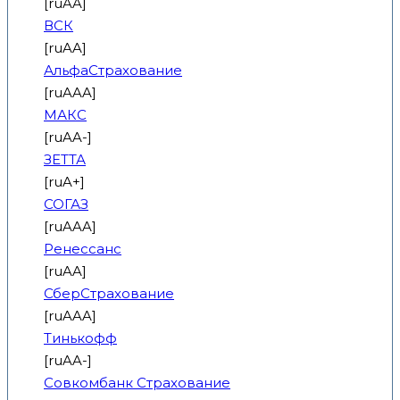
[ruAA]
ВСК
[ruAA]
АльфаСтрахование
[ruAAA]
МАКС
[ruAA-]
ЗЕТТА
[ruA+]
СОГАЗ
[ruAAA]
Ренессанс
[ruAA]
СберСтрахование
[ruAAA]
Тинькофф
[ruAA-]
Совкомбанк Страхование