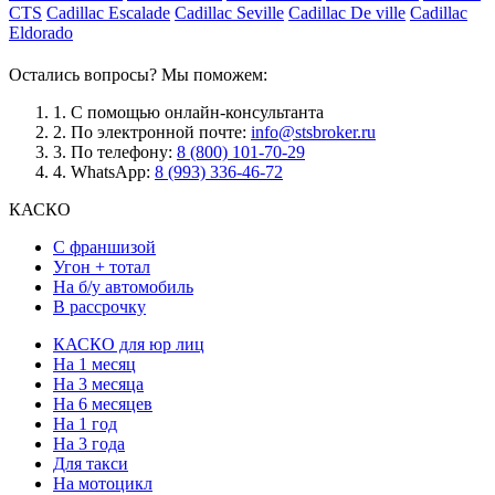
CTS
Cadillac Escalade
Cadillac Seville
Cadillac De ville
Cadillac
Eldorado
Остались вопросы? Мы поможем:
1.
С помощью онлайн-консультанта
2.
По электронной почте:
info@stsbroker.ru
3.
По телефону:
8 (800) 101-70-29
4.
WhatsApp:
8 (993) 336-46-72
КАСКО
С франшизой
Угон + тотал
На б/у автомобиль
В рассрочку
КАСКО для юр лиц
На 1 месяц
На 3 месяца
На 6 месяцев
На 1 год
На 3 года
Для такси
На мотоцикл