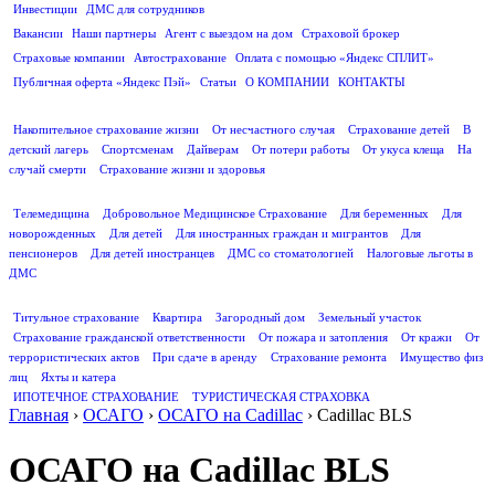
Инвестиции
ДМС для сотрудников
ПОЛЕЗНАЯ ИНФОРМАЦИЯ
Вакансии
Наши партнеры
Агент с выездом на дом
Страховой брокер
Страховые компании
Автострахование
Оплата с помощью «Яндекс СПЛИТ»
Публичная оферта «Яндекс Пэй»
Статьи
О КОМПАНИИ
КОНТАКТЫ
СТРАХОВАНИЕ ЖИЗНИ
Накопительное страхование жизни
От несчастного случая
Страхование детей
В
детский лагерь
Спортсменам
Дайверам
От потери работы
От укуса клеща
На
случай смерти
Страхование жизни и здоровья
ДМС
Телемедицина
Добровольное Медицинское Страхование
Для беременных
Для
новорожденных
Для детей
Для иностранных граждан и мигрантов
Для
пенсионеров
Для детей иностранцев
ДМС со стоматологией
Налоговые льготы в
ДМС
СТРАХОВАНИЕ ИМУЩЕСТВА
Титульное страхование
Квартира
Загородный дом
Земельный участок
Страхование гражданской ответственности
От пожара и затопления
От кражи
От
террористических актов
При сдаче в аренду
Страхование ремонта
Имущество физ
лиц
Яхты и катера
ИПОТЕЧНОЕ СТРАХОВАНИЕ
ТУРИСТИЧЕСКАЯ СТРАХОВКА
Главная
›
ОСАГО
›
ОСАГО на Cadillac
›
Cadillac BLS
ОСАГО на Cadillac BLS