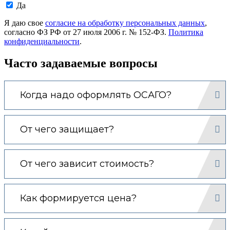
Даю
Да
согласие
на
Я даю свое
согласие на обработку персональных данных
,
обработку
согласно ФЗ РФ от 27 июля 2006 г. № 152-ФЗ.
Политика
моих
конфиденциальности
.
персональных
данных.
Часто задаваемые вопросы
Когда надо оформлять ОСАГО?
От чего защищает?
От чего зависит стоимость?
Как формируется цена?