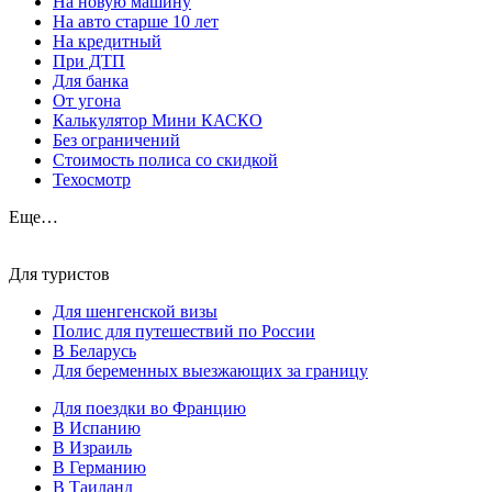
На новую машину
На авто старше 10 лет
На кредитный
При ДТП
Для банка
От угона
Калькулятор Мини КАСКО
Без ограничений
Стоимость полиса со скидкой
Техосмотр
Еще…
Для туристов
Для шенгенской визы
Полис для путешествий по России
В Беларусь
Для беременных выезжающих за границу
Для поездки во Францию
В Испанию
В Израиль
В Германию
В Таиланд