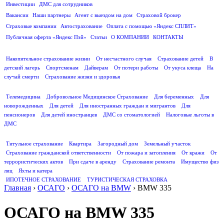
Инвестиции
ДМС для сотрудников
ПОЛЕЗНАЯ ИНФОРМАЦИЯ
Вакансии
Наши партнеры
Агент с выездом на дом
Страховой брокер
Страховые компании
Автострахование
Оплата с помощью «Яндекс СПЛИТ»
Публичная оферта «Яндекс Пэй»
Статьи
О КОМПАНИИ
КОНТАКТЫ
СТРАХОВАНИЕ ЖИЗНИ
Накопительное страхование жизни
От несчастного случая
Страхование детей
В
детский лагерь
Спортсменам
Дайверам
От потери работы
От укуса клеща
На
случай смерти
Страхование жизни и здоровья
ДМС
Телемедицина
Добровольное Медицинское Страхование
Для беременных
Для
новорожденных
Для детей
Для иностранных граждан и мигрантов
Для
пенсионеров
Для детей иностранцев
ДМС со стоматологией
Налоговые льготы в
ДМС
СТРАХОВАНИЕ ИМУЩЕСТВА
Титульное страхование
Квартира
Загородный дом
Земельный участок
Страхование гражданской ответственности
От пожара и затопления
От кражи
От
террористических актов
При сдаче в аренду
Страхование ремонта
Имущество физ
лиц
Яхты и катера
ИПОТЕЧНОЕ СТРАХОВАНИЕ
ТУРИСТИЧЕСКАЯ СТРАХОВКА
Главная
›
ОСАГО
›
ОСАГО на BMW
›
BMW 335
ОСАГО на BMW 335