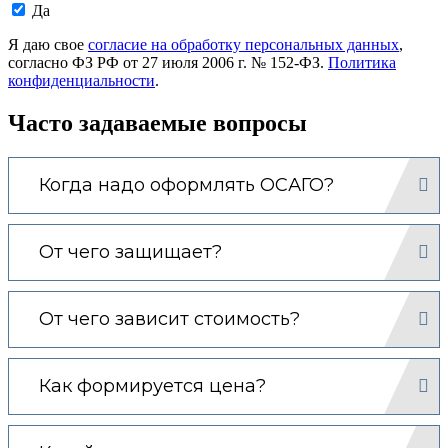
Даю
Да
согласие
на
Я даю свое
согласие на обработку персональных данных
,
обработку
согласно ФЗ РФ от 27 июля 2006 г. № 152-ФЗ.
Политика
моих
конфиденциальности
.
персональных
данных.
Часто задаваемые вопросы
Когда надо оформлять ОСАГО?
От чего защищает?
От чего зависит стоимость?
Как формируется цена?