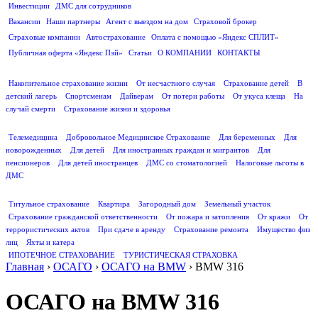
Инвестиции
ДМС для сотрудников
ПОЛЕЗНАЯ ИНФОРМАЦИЯ
Вакансии
Наши партнеры
Агент с выездом на дом
Страховой брокер
Страховые компании
Автострахование
Оплата с помощью «Яндекс СПЛИТ»
Публичная оферта «Яндекс Пэй»
Статьи
О КОМПАНИИ
КОНТАКТЫ
СТРАХОВАНИЕ ЖИЗНИ
Накопительное страхование жизни
От несчастного случая
Страхование детей
В
детский лагерь
Спортсменам
Дайверам
От потери работы
От укуса клеща
На
случай смерти
Страхование жизни и здоровья
ДМС
Телемедицина
Добровольное Медицинское Страхование
Для беременных
Для
новорожденных
Для детей
Для иностранных граждан и мигрантов
Для
пенсионеров
Для детей иностранцев
ДМС со стоматологией
Налоговые льготы в
ДМС
СТРАХОВАНИЕ ИМУЩЕСТВА
Титульное страхование
Квартира
Загородный дом
Земельный участок
Страхование гражданской ответственности
От пожара и затопления
От кражи
От
террористических актов
При сдаче в аренду
Страхование ремонта
Имущество физ
лиц
Яхты и катера
ИПОТЕЧНОЕ СТРАХОВАНИЕ
ТУРИСТИЧЕСКАЯ СТРАХОВКА
Главная
›
ОСАГО
›
ОСАГО на BMW
›
BMW 316
ОСАГО на BMW 316