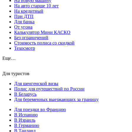
На новую машину
На авто старше 10 лет
На кредитный
При ДТП
Для банка
От угона
Калькулятор Мини КАСКО
Без ограничений
Стоимость полиса со скидкой
Техосмотр
Еще…
Для туристов
Для шенгенской визы
Полис для путешествий по России
В Беларусь
Для беременных выезжающих за границу
Для поездки во Францию
В Испанию
В Израиль
В Германию
В Таиланд