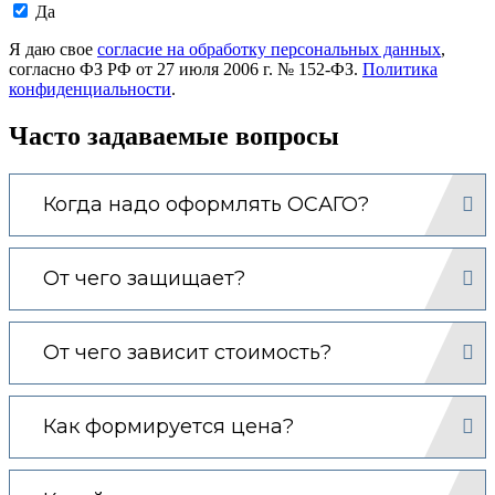
Даю
Да
согласие
на
Я даю свое
согласие на обработку персональных данных
,
обработку
согласно ФЗ РФ от 27 июля 2006 г. № 152-ФЗ.
Политика
моих
конфиденциальности
.
персональных
данных.
Часто задаваемые вопросы
Когда надо оформлять ОСАГО?
От чего защищает?
От чего зависит стоимость?
Как формируется цена?