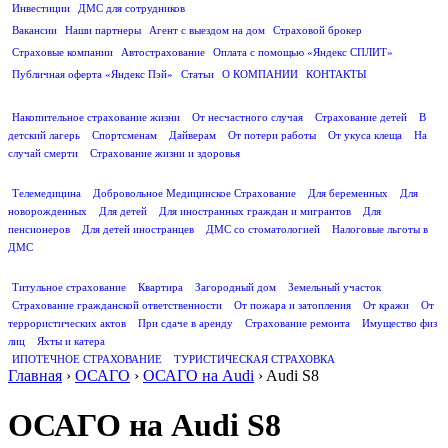
Инвестиции
ДМС для сотрудников
ПОЛЕЗНАЯ ИНФОРМАЦИЯ
Вакансии
Наши партнеры
Агент с выездом на дом
Страховой брокер
Страховые компании
Автострахование
Оплата с помощью «Яндекс СПЛИТ»
Публичная оферта «Яндекс Пэй»
Статьи
О КОМПАНИИ
КОНТАКТЫ
СТРАХОВАНИЕ ЖИЗНИ
Накопительное страхование жизни
От несчастного случая
Страхование детей
В
детский лагерь
Спортсменам
Дайверам
От потери работы
От укуса клеща
На
случай смерти
Страхование жизни и здоровья
ДМС
Телемедицина
Добровольное Медицинское Страхование
Для беременных
Для
новорожденных
Для детей
Для иностранных граждан и мигрантов
Для
пенсионеров
Для детей иностранцев
ДМС со стоматологией
Налоговые льготы в
ДМС
СТРАХОВАНИЕ ИМУЩЕСТВА
Титульное страхование
Квартира
Загородный дом
Земельный участок
Страхование гражданской ответственности
От пожара и затопления
От кражи
От
террористических актов
При сдаче в аренду
Страхование ремонта
Имущество физ
лиц
Яхты и катера
ИПОТЕЧНОЕ СТРАХОВАНИЕ
ТУРИСТИЧЕСКАЯ СТРАХОВКА
Главная
›
ОСАГО
›
ОСАГО на Audi
›
Audi S8
ОСАГО на Audi S8