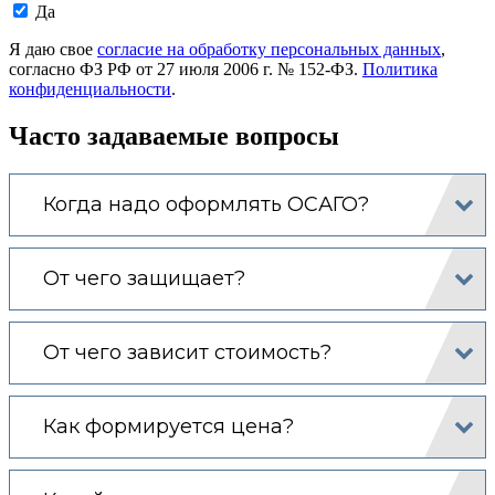
Даю
Да
согласие
на
Я даю свое
согласие на обработку персональных данных
,
обработку
согласно ФЗ РФ от 27 июля 2006 г. № 152-ФЗ.
Политика
моих
конфиденциальности
.
персональных
данных.
Часто задаваемые вопросы
Когда надо оформлять ОСАГО?
От чего защищает?
От чего зависит стоимость?
Как формируется цена?