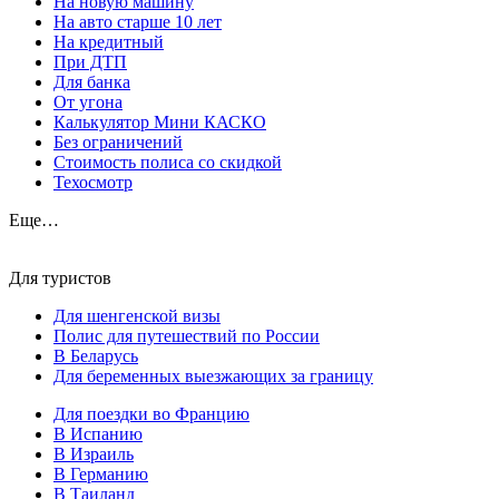
На новую машину
На авто старше 10 лет
На кредитный
При ДТП
Для банка
От угона
Калькулятор Мини КАСКО
Без ограничений
Стоимость полиса со скидкой
Техосмотр
Еще…
Для туристов
Для шенгенской визы
Полис для путешествий по России
В Беларусь
Для беременных выезжающих за границу
Для поездки во Францию
В Испанию
В Израиль
В Германию
В Таиланд