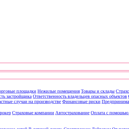
орговые площадки
Нежилые помещения
Товары и склады
Страхо
сть застройщика
Ответственность владельцев опасных объектов
стные случаи на производстве
Финансовые риски
Предпринима
рокер
Страховые компании
Автострахование
Оплата с помощь