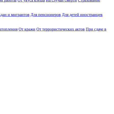
ри работы
От укуса клеща
На случай смерти
Страхование
дан и мигрантов
Для пенсионеров
Для детей иностранцев
затопления
От кражи
От террористических актов
При сдаче в