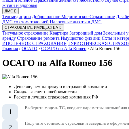
Накопительное страхование жизни
От несчастного случая
Стра
жизни и здоровья
ДМС
Телемедицина
Добровольное Медицинское Страхование
Для б
ДМС со стоматологией
Налоговые льготы в ДМС
СТРАХОВАНИЕ ИМУЩЕСТВА
Титульное страхование
Квартира
Загородный дом
Земельный у
аренду
Страхование ремонта
Имущество физ лиц
Яхты и катер
ИПОТЕЧНОЕ СТРАХОВАНИЕ
ТУРИСТИЧЕСКАЯ СТРАХО
Главная
›
ОСАГО
›
ОСАГО на Alfa Romeo
›
Alfa Romeo 156
ОСАГО на Alfa Romeo 156
Дешевле, чем напрямую в страховой компании
Скидка за счет нашей комиссии
Расчет в лучших страховых компаниях РФ
Выберите модель ТС, введите параметры автомобиля 
1
Получите стоимость страховки и завершите оформлени
2