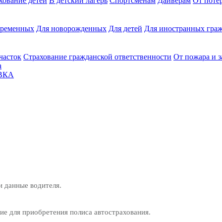
хование детей
В детский лагерь
Спортсменам
Дайверам
От поте
еременных
Для новорожденных
Для детей
Для иностранных граж
часток
Страхование гражданской ответственности
От пожара и 
а
ВКА
и данные водителя.
е для приобретения полиса автострахования.