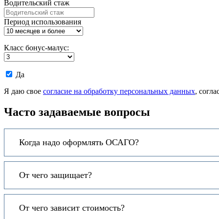
Водительский стаж
Период использования
Класс бонус-малус:
Даю
Да
согласие
на
Я даю свое
согласие на обработку персональных данных
, согл
обработку
моих
Часто задаваемые вопросы
персональных
данных.
Когда надо оформлять ОСАГО?
От чего защищает?
От чего зависит стоимость?