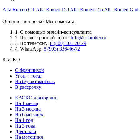
Alfa Romeo GT
Alfa Romeo 159
Alfa Romeo 155
Alfa Romeo Giuli
Остались вопросы? Мы поможем:
1.
С помощью онлайн-консультанта
2.
По электронной почте:
info@stsbroker.ru
3.
По телефону:
8 (800) 101-70-29
4.
WhatsApp:
8 (993) 336-46-72
КАСКО
С франшизой
Угон + тотал
На б/у автомобиль
В рассрочку
КАСКО для юр лиц
На 1 месяц
На 3 месяца
На 6 месяцев
На 1 год
На 3 года
Для такси
На мотоцикл