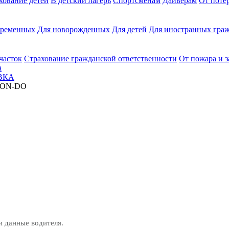
хование детей
В детский лагерь
Спортсменам
Дайверам
От поте
еременных
Для новорожденных
Для детей
Для иностранных граж
часток
Страхование гражданской ответственности
От пожара и 
а
ВКА
n ON-DO
и данные водителя.