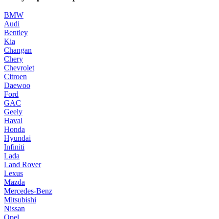
BMW
Audi
Bentley
Kia
Changan
Chery
Chevrolet
Citroen
Daewoo
Ford
GAC
Geely
Haval
Honda
Hyundai
Infiniti
Lada
Land Rover
Lexus
Mazda
Mercedes-Benz
Mitsubishi
Nissan
Opel