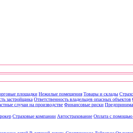
орговые площадки
Нежилые помещения
Товары и склады
Страхо
сть застройщика
Ответственность владельцев опасных объектов
стные случаи на производстве
Финансовые риски
Предпринима
рокер
Страховые компании
Автострахование
Оплата с помощь