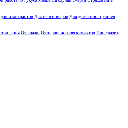
ри работы
От укуса клеща
На случай смерти
Страхование
дан и мигрантов
Для пенсионеров
Для детей иностранцев
затопления
От кражи
От террористических актов
При сдаче в