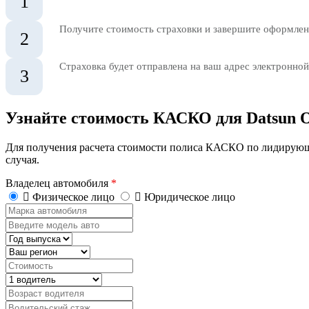
1
Получите стоимость страховки и завершите оформлени
2
Страховка будет отправлена на ваш адрес электронной
3
Узнайте стоимость КАСКО для Datsun
Для получения расчета стоимости полиса КАСКО по лидирующ
случая.
Владелец автомобиля
*
Физическое лицо
Юридическое лицо
Марка
автомобиля
Введите
модель
Год
авто
выпуска
Регион
Стоимость,
руб.
Водитель
Возраст
водителя
Водительский