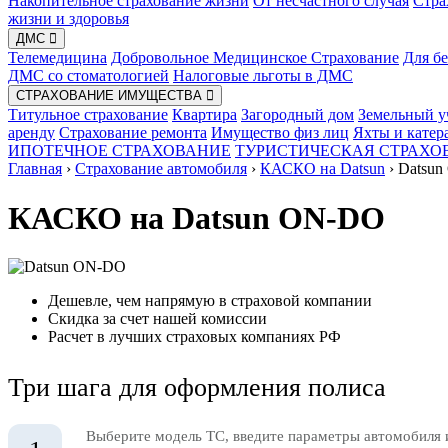
Накопительное страхование жизни
От несчастного случая
Стра
жизни и здоровья
ДМС
Телемедицина
Добровольное Медицинское Страхование
Для б
ДМС со стоматологией
Налоговые льготы в ДМС
СТРАХОВАНИЕ ИМУЩЕСТВА
Титульное страхование
Квартира
Загородный дом
Земельный у
аренду
Страхование ремонта
Имущество физ лиц
Яхты и катер
ИПОТЕЧНОЕ СТРАХОВАНИЕ
ТУРИСТИЧЕСКАЯ СТРАХО
Главная
›
Страхование автомобиля
›
КАСКО на Datsun
›
Datsu
КАСКО на Datsun ON-DO
Дешевле, чем напрямую в страховой компании
Скидка за счет нашей комиссии
Расчет в лучших страховых компаниях РФ
Три шага для оформления полиса
Выберите модель ТС, введите параметры автомобиля 