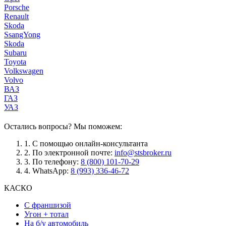
Porsche
Renault
Skoda
SsangYong
Skoda
Subaru
Toyota
Volkswagen
Volvo
ВАЗ
ГАЗ
УАЗ
Остались вопросы? Мы поможем:
1.
С помощью онлайн-консультанта
2.
По электронной почте:
info@stsbroker.ru
3.
По телефону:
8 (800) 101-70-29
4.
WhatsApp:
8 (993) 336-46-72
КАСКО
С франшизой
Угон + тотал
На б/у автомобиль