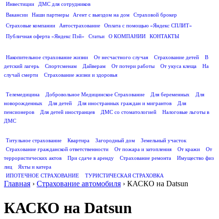
Инвестиции
ДМС для сотрудников
ПОЛЕЗНАЯ ИНФОРМАЦИЯ
Вакансии
Наши партнеры
Агент с выездом на дом
Страховой брокер
Страховые компании
Автострахование
Оплата с помощью «Яндекс СПЛИТ»
Публичная оферта «Яндекс Пэй»
Статьи
О КОМПАНИИ
КОНТАКТЫ
СТРАХОВАНИЕ ЖИЗНИ
Накопительное страхование жизни
От несчастного случая
Страхование детей
В
детский лагерь
Спортсменам
Дайверам
От потери работы
От укуса клеща
На
случай смерти
Страхование жизни и здоровья
ДМС
Телемедицина
Добровольное Медицинское Страхование
Для беременных
Для
новорожденных
Для детей
Для иностранных граждан и мигрантов
Для
пенсионеров
Для детей иностранцев
ДМС со стоматологией
Налоговые льготы в
ДМС
СТРАХОВАНИЕ ИМУЩЕСТВА
Титульное страхование
Квартира
Загородный дом
Земельный участок
Страхование гражданской ответственности
От пожара и затопления
От кражи
От
террористических актов
При сдаче в аренду
Страхование ремонта
Имущество физ
лиц
Яхты и катера
ИПОТЕЧНОЕ СТРАХОВАНИЕ
ТУРИСТИЧЕСКАЯ СТРАХОВКА
Главная
›
Страхование автомобиля
›
КАСКО на Datsun
КАСКО на Datsun