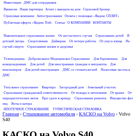
Инвестиции
ДМС для сотрудников
ПОЛЕЗНАЯ ИНФОРМАЦИЯ
Вакансии
Наши партнеры
Агент с выездом на дом
Страховой брокер
Страховые компании
Автострахование
Оплата с помощью «Яндекс СПЛИТ»
Публичная оферта «Яндекс Пэй»
Статьи
О КОМПАНИИ
КОНТАКТЫ
СТРАХОВАНИЕ ЖИЗНИ
Накопительное страхование жизни
От несчастного случая
Страхование детей
В
детский лагерь
Спортсменам
Дайверам
От потери работы
От укуса клеща
На
случай смерти
Страхование жизни и здоровья
ДМС
Телемедицина
Добровольное Медицинское Страхование
Для беременных
Для
новорожденных
Для детей
Для иностранных граждан и мигрантов
Для
пенсионеров
Для детей иностранцев
ДМС со стоматологией
Налоговые льготы в
ДМС
СТРАХОВАНИЕ ИМУЩЕСТВА
Титульное страхование
Квартира
Загородный дом
Земельный участок
Страхование гражданской ответственности
От пожара и затопления
От кражи
От
террористических актов
При сдаче в аренду
Страхование ремонта
Имущество физ
лиц
Яхты и катера
ИПОТЕЧНОЕ СТРАХОВАНИЕ
ТУРИСТИЧЕСКАЯ СТРАХОВКА
Главная
›
Страхование автомобиля
›
КАСКО на Volvo
›
Volvo
S40
КАСКО на Volvo S40