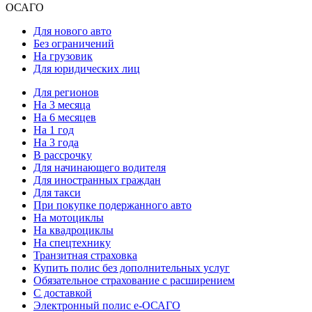
ОСАГО
Для нового авто
Без ограничений
На грузовик
Для юридических лиц
Для регионов
На 3 месяца
На 6 месяцев
На 1 год
На 3 года
В рассрочку
Для начинающего водителя
Для иностранных граждан
Для такси
При покупке подержанного авто
На мотоциклы
На квадроциклы
На спецтехнику
Транзитная страховка
Купить полис без дополнительных услуг
Обязательное страхование с расширением
С доставкой
Электронный полис е-ОСАГО