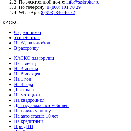
2.
По электронной почте:
info@stsbroker.ru
3.
По телефону:
8 (800) 101-70-29
4.
WhatsApp:
8 (993) 336-46-72
КАСКО
С франшизой
Угон + тотал
На б/у автомобиль
В рассрочку
КАСКО для юр лиц
На 1 месяц
На 3 месяца
На 6 месяцев
На 1 год
На 3 года
Для такси
На мотоцикл
На квадроцикл
Для грузовых автомобилей
На новую машину
На авто старше 10 лет
На кредитный
При ДТП