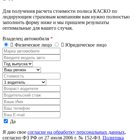
Для получения расчета стоимости полиса КАСКО по
лидирующим страховым компаниям вам нужно полностью
заполнить форму ниже и мы пришлем результаты
оптимальные для вашего случая.
Владелец автомобиля
*
Физическое лицо
Юридическое лицо
Марка
автомобиля
Введите
модель
Год
авто
выпуска
Регион
Стоимость,
руб.
Водитель
Возраст
водителя
Водительский
стаж
Ваше
Имя
Ваш
телефон
Ваш
E-
Персональные
Да
mail
данные
Я даю свое
согласие на обработку персональных данных
,
согласно ФЗ РФ от 27 июля 2006 г. № 152-ФЗ.
Политика