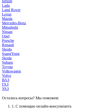
Infiniti
Lada
Land Rover
Lexus
Mazda
Mercedes-Benz
Mitsubishi
Nissan
Opel
Porsche
Renault
Skoda
SsangYong
Skoda
Subaru
Toyota
Volkswagen
Volvo
ВАЗ
ГАЗ
УАЗ
Остались вопросы? Мы поможем:
1.
С помощью онлайн-консультанта