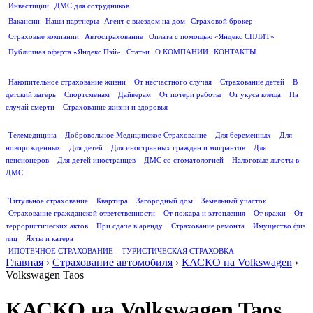
Инвестиции
ДМС для сотрудников
ПОЛЕЗНАЯ ИНФОРМАЦИЯ
Вакансии
Наши партнеры
Агент с выездом на дом
Страховой брокер
Страховые компании
Автострахование
Оплата с помощью «Яндекс СПЛИТ»
Публичная оферта «Яндекс Пэй»
Статьи
О КОМПАНИИ
КОНТАКТЫ
СТРАХОВАНИЕ ЖИЗНИ
Накопительное страхование жизни
От несчастного случая
Страхование детей
В
детский лагерь
Спортсменам
Дайверам
От потери работы
От укуса клеща
На
случай смерти
Страхование жизни и здоровья
ДМС
Телемедицина
Добровольное Медицинское Страхование
Для беременных
Для
новорожденных
Для детей
Для иностранных граждан и мигрантов
Для
пенсионеров
Для детей иностранцев
ДМС со стоматологией
Налоговые льготы в
ДМС
СТРАХОВАНИЕ ИМУЩЕСТВА
Титульное страхование
Квартира
Загородный дом
Земельный участок
Страхование гражданской ответственности
От пожара и затопления
От кражи
От
террористических актов
При сдаче в аренду
Страхование ремонта
Имущество физ
лиц
Яхты и катера
ИПОТЕЧНОЕ СТРАХОВАНИЕ
ТУРИСТИЧЕСКАЯ СТРАХОВКА
Главная
›
Страхование автомобиля
›
КАСКО на Volkswagen
›
Volkswagen Taos
КАСКО на Volkswagen Taos