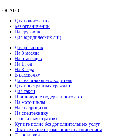
ОСАГО
Для нового авто
Без ограничений
На грузовик
Для юридических лиц
Для регионов
На 3 месяца
На 6 месяцев
На 1 год
На 3 года
В рассрочку
Для начинающего водителя
Для иностранных граждан
Для такси
При покупке подержанного авто
На мотоциклы
На квадроциклы
На спецтехнику
Транзитная страховка
Купить полис без дополнительных услуг
Обязательное страхование с расширением
С доставкой