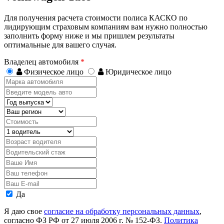
Для получения расчета стоимости полиса КАСКО по
лидирующим страховым компаниям вам нужно полностью
заполнить форму ниже и мы пришлем результаты
оптимальные для вашего случая.
Владелец автомобиля
*
Физическое лицо
Юридическое лицо
Марка
автомобиля
Введите
модель
Год
авто
выпуска
Регион
Стоимость,
руб.
Водитель
Возраст
водителя
Водительский
стаж
Ваше
Имя
Ваш
телефон
Ваш
E-
Персональные
Да
mail
данные
Я даю свое
согласие на обработку персональных данных
,
согласно ФЗ РФ от 27 июля 2006 г. № 152-ФЗ.
Политика