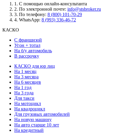
1.
С помощью онлайн-консультанта
2.
По электронной почте:
info@stsbroker.ru
3.
По телефону:
8 (800) 101-70-29
4.
WhatsApp:
8 (993) 336-46-72
КАСКО
С франшизой
Угон + тотал
На б/у автомобиль
В рассрочку
КАСКО для юр лиц
На 1 месяц
На 3 месяца
На 6 месяцев
На 1 год
На 3 года
Для такси
На мотоцикл
На квадроцикл
Для грузовых автомобилей
На новую машину
На авто старше 10 лет
На кредитный