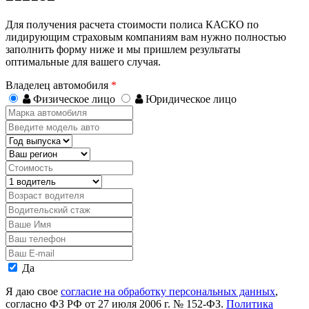
Для получения расчета стоимости полиса КАСКО по
лидирующим страховым компаниям вам нужно полностью
заполнить форму ниже и мы пришлем результаты
оптимальные для вашего случая.
Владелец автомобиля
*
Физическое лицо
Юридическое лицо
Марка
автомобиля
Введите
модель
Год
авто
выпуска
Регион
Стоимость,
руб.
Водитель
Возраст
водителя
Водительский
стаж
Ваше
Имя
Ваш
телефон
Ваш
E-
Персональные
Да
mail
данные
Я даю свое
согласие на обработку персональных данных
,
согласно ФЗ РФ от 27 июля 2006 г. № 152-ФЗ.
Политика