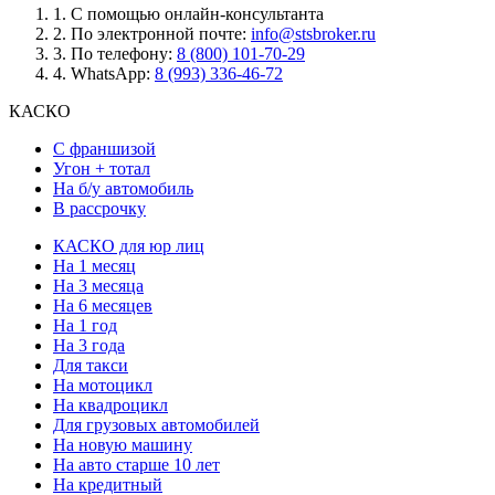
1.
С помощью онлайн-консультанта
2.
По электронной почте:
info@stsbroker.ru
3.
По телефону:
8 (800) 101-70-29
4.
WhatsApp:
8 (993) 336-46-72
КАСКО
С франшизой
Угон + тотал
На б/у автомобиль
В рассрочку
КАСКО для юр лиц
На 1 месяц
На 3 месяца
На 6 месяцев
На 1 год
На 3 года
Для такси
На мотоцикл
На квадроцикл
Для грузовых автомобилей
На новую машину
На авто старше 10 лет
На кредитный