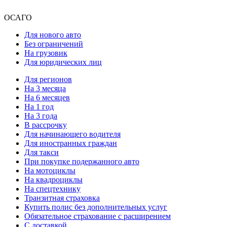
ОСАГО
Для нового авто
Без ограничений
На грузовик
Для юридических лиц
Для регионов
На 3 месяца
На 6 месяцев
На 1 год
На 3 года
В рассрочку
Для начинающего водителя
Для иностранных граждан
Для такси
При покупке подержанного авто
На мотоциклы
На квадроциклы
На спецтехнику
Транзитная страховка
Купить полис без дополнительных услуг
Обязательное страхование с расширением
С доставкой