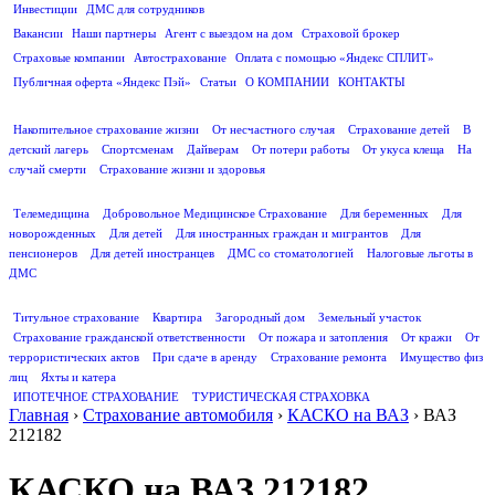
Инвестиции
ДМС для сотрудников
ПОЛЕЗНАЯ ИНФОРМАЦИЯ
Вакансии
Наши партнеры
Агент с выездом на дом
Страховой брокер
Страховые компании
Автострахование
Оплата с помощью «Яндекс СПЛИТ»
Публичная оферта «Яндекс Пэй»
Статьи
О КОМПАНИИ
КОНТАКТЫ
СТРАХОВАНИЕ ЖИЗНИ
Накопительное страхование жизни
От несчастного случая
Страхование детей
В
детский лагерь
Спортсменам
Дайверам
От потери работы
От укуса клеща
На
случай смерти
Страхование жизни и здоровья
ДМС
Телемедицина
Добровольное Медицинское Страхование
Для беременных
Для
новорожденных
Для детей
Для иностранных граждан и мигрантов
Для
пенсионеров
Для детей иностранцев
ДМС со стоматологией
Налоговые льготы в
ДМС
СТРАХОВАНИЕ ИМУЩЕСТВА
Титульное страхование
Квартира
Загородный дом
Земельный участок
Страхование гражданской ответственности
От пожара и затопления
От кражи
От
террористических актов
При сдаче в аренду
Страхование ремонта
Имущество физ
лиц
Яхты и катера
ИПОТЕЧНОЕ СТРАХОВАНИЕ
ТУРИСТИЧЕСКАЯ СТРАХОВКА
Главная
›
Страхование автомобиля
›
КАСКО на ВАЗ
›
ВАЗ
212182
КАСКО на ВАЗ 212182