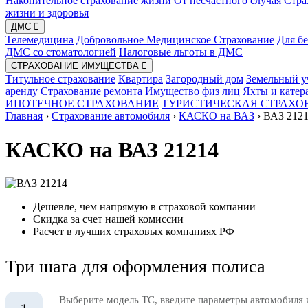
Накопительное страхование жизни
От несчастного случая
Стра
жизни и здоровья
ДМС
Телемедицина
Добровольное Медицинское Страхование
Для б
ДМС со стоматологией
Налоговые льготы в ДМС
СТРАХОВАНИЕ ИМУЩЕСТВА
Титульное страхование
Квартира
Загородный дом
Земельный у
аренду
Страхование ремонта
Имущество физ лиц
Яхты и катер
ИПОТЕЧНОЕ СТРАХОВАНИЕ
ТУРИСТИЧЕСКАЯ СТРАХО
Главная
›
Страхование автомобиля
›
КАСКО на ВАЗ
›
ВАЗ 212
КАСКО на ВАЗ 21214
Дешевле, чем напрямую в страховой компании
Скидка за счет нашей комиссии
Расчет в лучших страховых компаниях РФ
Три шага для оформления полиса
Выберите модель ТС, введите параметры автомобиля 