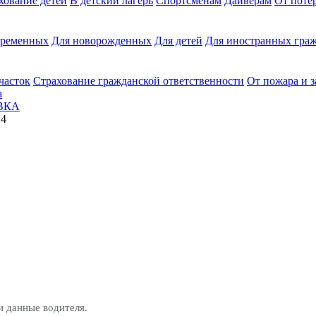
хование детей
В детский лагерь
Спортсменам
Дайверам
От поте
еременных
Для новорожденных
Для детей
Для иностранных граж
часток
Страхование гражданской ответственности
От пожара и 
а
ВКА
14
и данные водителя.