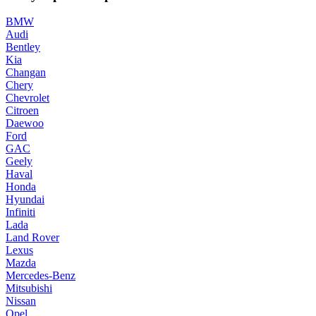
BMW
Audi
Bentley
Kia
Changan
Chery
Chevrolet
Citroen
Daewoo
Ford
GAC
Geely
Haval
Honda
Hyundai
Infiniti
Lada
Land Rover
Lexus
Mazda
Mercedes-Benz
Mitsubishi
Nissan
Opel