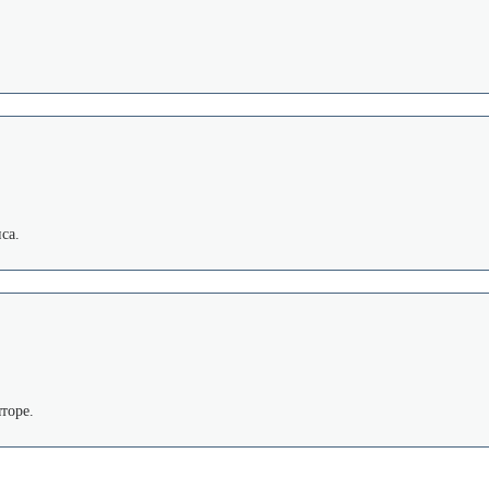
са.
торе.