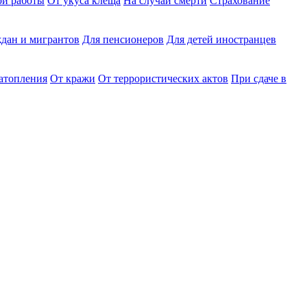
ри работы
От укуса клеща
На случай смерти
Страхование
дан и мигрантов
Для пенсионеров
Для детей иностранцев
затопления
От кражи
От террористических актов
При сдаче в