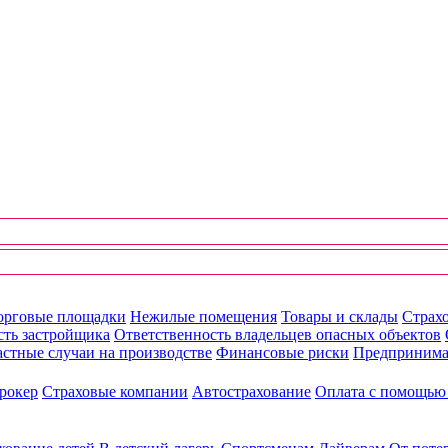
орговые площадки
Нежилые помещения
Товары и склады
Страхо
сть застройщика
Ответственность владельцев опасных объектов
стные случаи на производстве
Финансовые риски
Предпринима
рокер
Страховые компании
Автострахование
Оплата с помощь