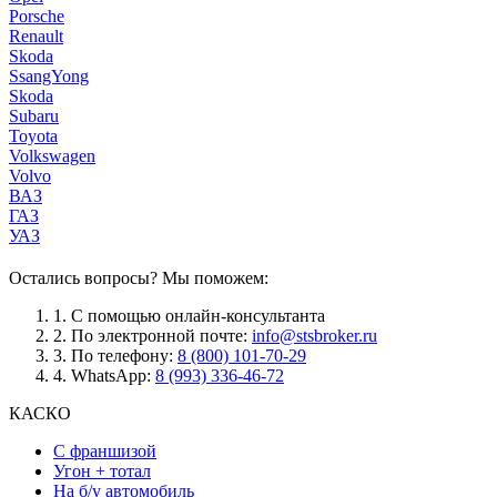
Porsche
Renault
Skoda
SsangYong
Skoda
Subaru
Toyota
Volkswagen
Volvo
ВАЗ
ГАЗ
УАЗ
Остались вопросы? Мы поможем:
1.
С помощью онлайн-консультанта
2.
По электронной почте:
info@stsbroker.ru
3.
По телефону:
8 (800) 101-70-29
4.
WhatsApp:
8 (993) 336-46-72
КАСКО
С франшизой
Угон + тотал
На б/у автомобиль