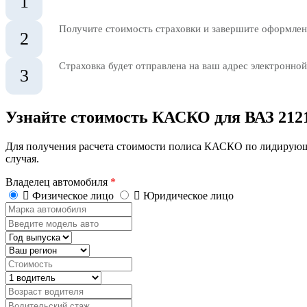
1
Получите стоимость страховки и завершите оформлени
2
Страховка будет отправлена на ваш адрес электронной
3
Узнайте стоимость КАСКО для ВАЗ 212
Для получения расчета стоимости полиса КАСКО по лидирующ
случая.
Владелец автомобиля
*
Физическое лицо
Юридическое лицо
Марка
автомобиля
Введите
модель
Год
авто
выпуска
Регион
Стоимость,
руб.
Водитель
Возраст
водителя
Водительский