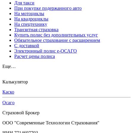
Для такси
При покупке подержанного авто
На мотоциклы
На квадроциклы
На спецтехнику
Транзитная страховка
Купить полис без дополнительных услуг
Обязательное страхование с расширением
С доставкой
Электронный полис е-ОСАГО
Расчет цены полиса
Еще…
Калькулятор
Каско
Осаго
Страховой Брокер
ООО "Современные Технологии Страхования"
ИНН 7714697703