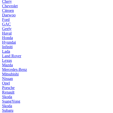
Chery
Chevrolet
Citroen
Daewoo
Ford
GAC
Geely
Haval
Honda
Hyundai
Infiniti
Lada
Land Rover
Lexus
Mazda
Mercedes-Benz
Mitsubishi
Nissan
Opel
Porsche
Renault
Skoda
SsangYong
Skoda
Subaru