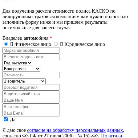
Для получения расчета стоимости полиса КАСКО по
лидирующим страховым компаниям вам нужно полностью
заполнить форму ниже и мы пришлем результаты
оптимальные для вашего случая.
Владелец автомобиля
*
Физическое лицо
Юридическое лицо
Марка
автомобиля
Введите
модель
Год
авто
выпуска
Регион
Стоимость,
руб.
Водитель
Возраст
водителя
Водительский
стаж
Ваше
Имя
Ваш
телефон
Ваш
E-
Персональные
Да
mail
данные
Я даю свое
согласие на обработку персональных данных
,
согласно ФЗ РФ от 27 июля 2006 г. № 152-ФЗ.
Политика