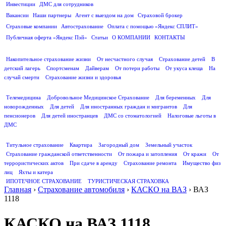
Инвестиции
ДМС для сотрудников
ПОЛЕЗНАЯ ИНФОРМАЦИЯ
Вакансии
Наши партнеры
Агент с выездом на дом
Страховой брокер
Страховые компании
Автострахование
Оплата с помощью «Яндекс СПЛИТ»
Публичная оферта «Яндекс Пэй»
Статьи
О КОМПАНИИ
КОНТАКТЫ
СТРАХОВАНИЕ ЖИЗНИ
Накопительное страхование жизни
От несчастного случая
Страхование детей
В
детский лагерь
Спортсменам
Дайверам
От потери работы
От укуса клеща
На
случай смерти
Страхование жизни и здоровья
ДМС
Телемедицина
Добровольное Медицинское Страхование
Для беременных
Для
новорожденных
Для детей
Для иностранных граждан и мигрантов
Для
пенсионеров
Для детей иностранцев
ДМС со стоматологией
Налоговые льготы в
ДМС
СТРАХОВАНИЕ ИМУЩЕСТВА
Титульное страхование
Квартира
Загородный дом
Земельный участок
Страхование гражданской ответственности
От пожара и затопления
От кражи
От
террористических актов
При сдаче в аренду
Страхование ремонта
Имущество физ
лиц
Яхты и катера
ИПОТЕЧНОЕ СТРАХОВАНИЕ
ТУРИСТИЧЕСКАЯ СТРАХОВКА
Главная
›
Страхование автомобиля
›
КАСКО на ВАЗ
›
ВАЗ
1118
КАСКО на ВАЗ 1118