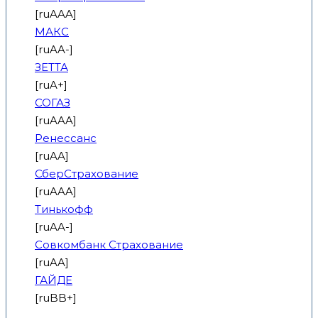
[ruAAA]
МАКС
[ruAA-]
ЗЕТТА
[ruA+]
СОГАЗ
[ruAAA]
Ренессанс
[ruAA]
СберСтрахование
[ruAAA]
Тинькофф
[ruAA-]
Совкомбанк Страхование
[ruAA]
ГАЙДЕ
[ruBB+]