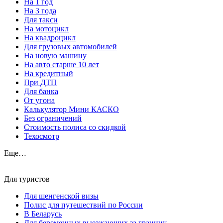
На 1 год
На 3 года
Для такси
На мотоцикл
На квадроцикл
Для грузовых автомобилей
На новую машину
На авто старше 10 лет
На кредитный
При ДТП
Для банка
От угона
Калькулятор Мини КАСКО
Без ограничений
Стоимость полиса со скидкой
Техосмотр
Еще…
Для туристов
Для шенгенской визы
Полис для путешествий по России
В Беларусь
Для беременных выезжающих за границу