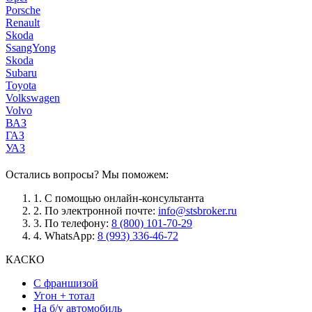
Porsche
Renault
Skoda
SsangYong
Skoda
Subaru
Toyota
Volkswagen
Volvo
ВАЗ
ГАЗ
УАЗ
Остались вопросы? Мы поможем:
1.
С помощью онлайн-консультанта
2.
По электронной почте:
info@stsbroker.ru
3.
По телефону:
8 (800) 101-70-29
4.
WhatsApp:
8 (993) 336-46-72
КАСКО
С франшизой
Угон + тотал
На б/у автомобиль