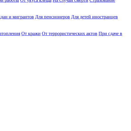
ри работы
От укуса клеща
На случай смерти
Страхование
дан и мигрантов
Для пенсионеров
Для детей иностранцев
затопления
От кражи
От террористических актов
При сдаче в