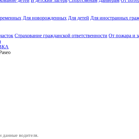
хование детей
В детский лагерь
Спортсменам
Дайверам
От поте
еременных
Для новорожденных
Для детей
Для иностранных граж
часток
Страхование гражданской ответственности
От пожара и 
а
ВКА
Paseo
и данные водителя.