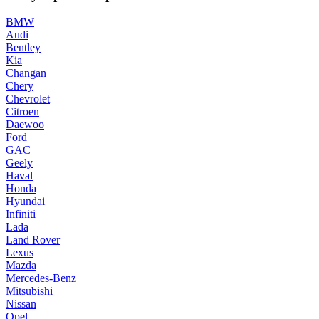
BMW
Audi
Bentley
Kia
Changan
Chery
Chevrolet
Citroen
Daewoo
Ford
GAC
Geely
Haval
Honda
Hyundai
Infiniti
Lada
Land Rover
Lexus
Mazda
Mercedes-Benz
Mitsubishi
Nissan
Opel