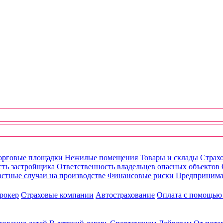
орговые площадки
Нежилые помещения
Товары и склады
Страхо
сть застройщика
Ответственность владельцев опасных объектов
стные случаи на производстве
Финансовые риски
Предпринима
рокер
Страховые компании
Автострахование
Оплата с помощь