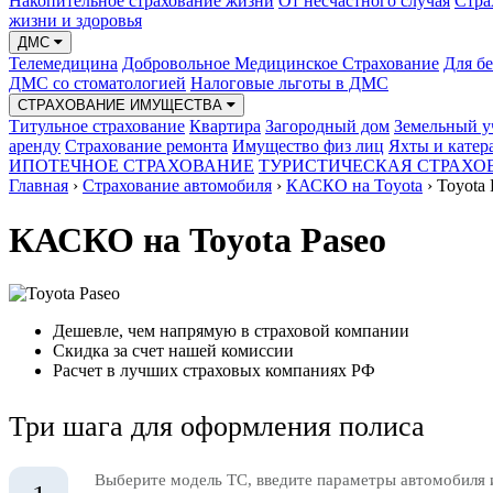
Накопительное страхование жизни
От несчастного случая
Стра
жизни и здоровья
ДМС
Телемедицина
Добровольное Медицинское Страхование
Для б
ДМС со стоматологией
Налоговые льготы в ДМС
СТРАХОВАНИЕ ИМУЩЕСТВА
Титульное страхование
Квартира
Загородный дом
Земельный у
аренду
Страхование ремонта
Имущество физ лиц
Яхты и катер
ИПОТЕЧНОЕ СТРАХОВАНИЕ
ТУРИСТИЧЕСКАЯ СТРАХО
Главная
›
Страхование автомобиля
›
КАСКО на Toyota
›
Toyota 
КАСКО на Toyota Paseo
Дешевле, чем напрямую в страховой компании
Скидка за счет нашей комиссии
Расчет в лучших страховых компаниях РФ
Три шага для оформления полиса
Выберите модель ТС, введите параметры автомобиля 