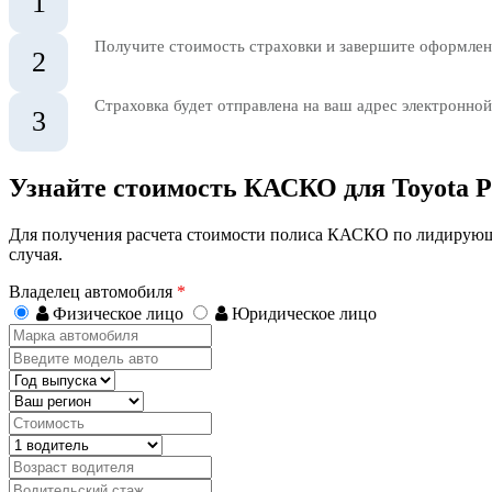
1
Получите стоимость страховки и завершите оформлени
2
Страховка будет отправлена на ваш адрес электронной
3
Узнайте стоимость КАСКО для Toyota P
Для получения расчета стоимости полиса КАСКО по лидирующ
случая.
Владелец автомобиля
*
Физическое лицо
Юридическое лицо
Марка
автомобиля
Введите
модель
Год
авто
выпуска
Регион
Стоимость,
руб.
Водитель
Возраст
водителя
Водительский