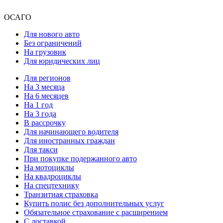
ОСАГО
Для нового авто
Без ограничений
На грузовик
Для юридических лиц
Для регионов
На 3 месяца
На 6 месяцев
На 1 год
На 3 года
В рассрочку
Для начинающего водителя
Для иностранных граждан
Для такси
При покупке подержанного авто
На мотоциклы
На квадроциклы
На спецтехнику
Транзитная страховка
Купить полис без дополнительных услуг
Обязательное страхование с расширением
С доставкой