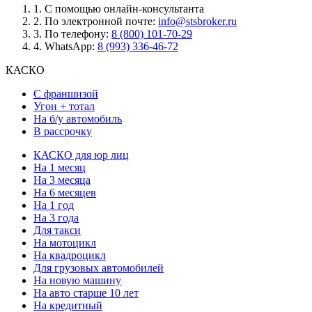
1.
С помощью онлайн-консультанта
2.
По электронной почте:
info@stsbroker.ru
3.
По телефону:
8 (800) 101-70-29
4.
WhatsApp:
8 (993) 336-46-72
КАСКО
С франшизой
Угон + тотал
На б/у автомобиль
В рассрочку
КАСКО для юр лиц
На 1 месяц
На 3 месяца
На 6 месяцев
На 1 год
На 3 года
Для такси
На мотоцикл
На квадроцикл
Для грузовых автомобилей
На новую машину
На авто старше 10 лет
На кредитный