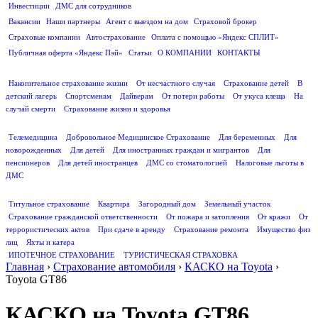
Инвестиции
ДМС для сотрудников
ПОЛЕЗНАЯ ИНФОРМАЦИЯ
Вакансии
Наши партнеры
Агент с выездом на дом
Страховой брокер
Страховые компании
Автострахование
Оплата с помощью «Яндекс СПЛИТ»
Публичная оферта «Яндекс Пэй»
Статьи
О КОМПАНИИ
КОНТАКТЫ
СТРАХОВАНИЕ ЖИЗНИ
Накопительное страхование жизни
От несчастного случая
Страхование детей
В
детский лагерь
Спортсменам
Дайверам
От потери работы
От укуса клеща
На
случай смерти
Страхование жизни и здоровья
ДМС
Телемедицина
Добровольное Медицинское Страхование
Для беременных
Для
новорожденных
Для детей
Для иностранных граждан и мигрантов
Для
пенсионеров
Для детей иностранцев
ДМС со стоматологией
Налоговые льготы в
ДМС
СТРАХОВАНИЕ ИМУЩЕСТВА
Титульное страхование
Квартира
Загородный дом
Земельный участок
Страхование гражданской ответственности
От пожара и затопления
От кражи
От
террористических актов
При сдаче в аренду
Страхование ремонта
Имущество физ
лиц
Яхты и катера
ИПОТЕЧНОЕ СТРАХОВАНИЕ
ТУРИСТИЧЕСКАЯ СТРАХОВКА
Главная
›
Страхование автомобиля
›
КАСКО на Toyota
›
Toyota GT86
КАСКО на Toyota GT86