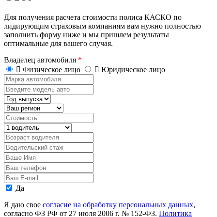
Для получения расчета стоимости полиса КАСКО по
лидирующим страховым компаниям вам нужно полностью
заполнить форму ниже и мы пришлем результаты
оптимальные для вашего случая.
Владелец автомобиля
*
Физическое лицо
Юридическое лицо
Марка
автомобиля
Введите
модель
Год
авто
выпуска
Регион
Стоимость,
руб.
Водитель
Возраст
водителя
Водительский
стаж
Ваше
Имя
Ваш
телефон
Ваш
E-
Персональные
Да
mail
данные
Я даю свое
согласие на обработку персональных данных
,
согласно ФЗ РФ от 27 июля 2006 г. № 152-ФЗ.
Политика