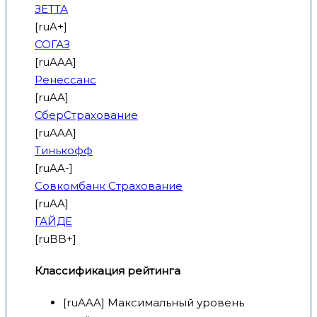
ЗЕТТА
[ruA+]
СОГАЗ
[ruAAA]
Ренессанс
[ruAA]
СберСтрахование
[ruAAA]
Тинькофф
[ruAA-]
Совкомбанк Страхование
[ruAA]
ГАЙДЕ
[ruBB+]
Классификация рейтинга
[ruAAA] Максимальный уровень