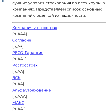
лучшие условия страхования во всех крупных
компаниях. Представляем список основных
компаний с оценкой их надежности:
Компания Ингосстрах
[ruAAA]
Согласие
[ruA+]
РЕСО-Гарантия
[ruAA+]
Росгосстрах
[ruAA]
ВСК
[ruAA]
АльфаСтрахование
[ruAAA]
МАКС
[ruAA-]