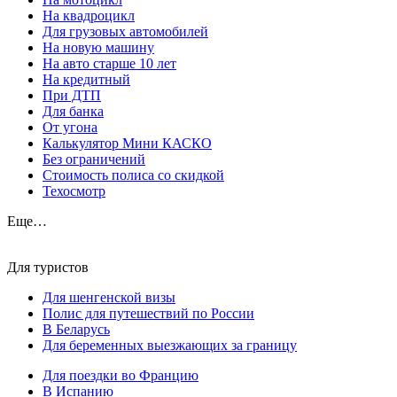
На квадроцикл
Для грузовых автомобилей
На новую машину
На авто старше 10 лет
На кредитный
При ДТП
Для банка
От угона
Калькулятор Мини КАСКО
Без ограничений
Стоимость полиса со скидкой
Техосмотр
Еще…
Для туристов
Для шенгенской визы
Полис для путешествий по России
В Беларусь
Для беременных выезжающих за границу
Для поездки во Францию
В Испанию