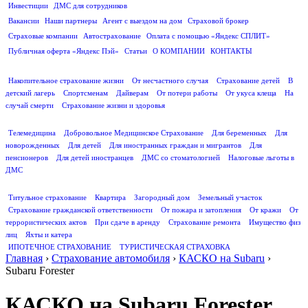
Инвестиции
ДМС для сотрудников
ПОЛЕЗНАЯ ИНФОРМАЦИЯ
Вакансии
Наши партнеры
Агент с выездом на дом
Страховой брокер
Страховые компании
Автострахование
Оплата с помощью «Яндекс СПЛИТ»
Публичная оферта «Яндекс Пэй»
Статьи
О КОМПАНИИ
КОНТАКТЫ
СТРАХОВАНИЕ ЖИЗНИ
Накопительное страхование жизни
От несчастного случая
Страхование детей
В
детский лагерь
Спортсменам
Дайверам
От потери работы
От укуса клеща
На
случай смерти
Страхование жизни и здоровья
ДМС
Телемедицина
Добровольное Медицинское Страхование
Для беременных
Для
новорожденных
Для детей
Для иностранных граждан и мигрантов
Для
пенсионеров
Для детей иностранцев
ДМС со стоматологией
Налоговые льготы в
ДМС
СТРАХОВАНИЕ ИМУЩЕСТВА
Титульное страхование
Квартира
Загородный дом
Земельный участок
Страхование гражданской ответственности
От пожара и затопления
От кражи
От
террористических актов
При сдаче в аренду
Страхование ремонта
Имущество физ
лиц
Яхты и катера
ИПОТЕЧНОЕ СТРАХОВАНИЕ
ТУРИСТИЧЕСКАЯ СТРАХОВКА
Главная
›
Страхование автомобиля
›
КАСКО на Subaru
›
Subaru Forester
КАСКО на Subaru Forester