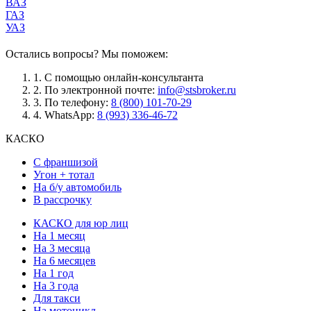
ВАЗ
ГАЗ
УАЗ
Остались вопросы? Мы поможем:
1.
С помощью онлайн-консультанта
2.
По электронной почте:
info@stsbroker.ru
3.
По телефону:
8 (800) 101-70-29
4.
WhatsApp:
8 (993) 336-46-72
КАСКО
С франшизой
Угон + тотал
На б/у автомобиль
В рассрочку
КАСКО для юр лиц
На 1 месяц
На 3 месяца
На 6 месяцев
На 1 год
На 3 года
Для такси
На мотоцикл