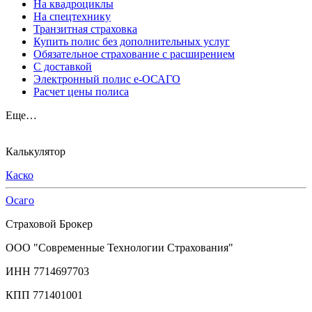
На квадроциклы
На спецтехнику
Транзитная страховка
Купить полис без дополнительных услуг
Обязательное страхование с расширением
С доставкой
Электронный полис е-ОСАГО
Расчет цены полиса
Еще…
Калькулятор
Каско
Осаго
Страховой Брокер
ООО "Современные Технологии Страхования"
ИНН 7714697703
КПП 771401001