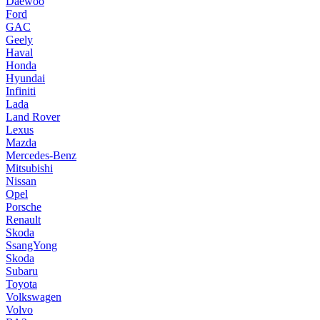
Daewoo
Ford
GAC
Geely
Haval
Honda
Hyundai
Infiniti
Lada
Land Rover
Lexus
Mazda
Mercedes-Benz
Mitsubishi
Nissan
Opel
Porsche
Renault
Skoda
SsangYong
Skoda
Subaru
Toyota
Volkswagen
Volvo