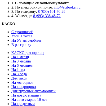
1.
С помощью онлайн-консультанта
2.
По электронной почте:
info@stsbroker.ru
3.
По телефону:
8 (800) 101-70-29
4.
WhatsApp:
8 (993) 336-46-72
КАСКО
С франшизой
Угон + тотал
На б/у автомобиль
В рассрочку
КАСКО для юр лиц
На 1 месяц
На 3 месяца
На 6 месяцев
На 1 год
На 3 года
Для такси
На мотоцикл
На квадроцикл
Для грузовых автомобилей
На новую машину
На авто старше 10 лет
На кредитный