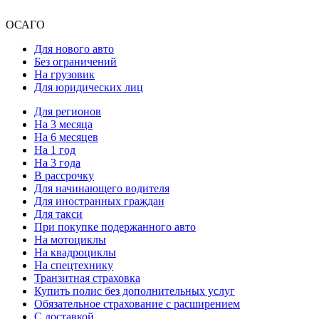
ОСАГО
Для нового авто
Без ограничений
На грузовик
Для юридических лиц
Для регионов
На 3 месяца
На 6 месяцев
На 1 год
На 3 года
В рассрочку
Для начинающего водителя
Для иностранных граждан
Для такси
При покупке подержанного авто
На мотоциклы
На квадроциклы
На спецтехнику
Транзитная страховка
Купить полис без дополнительных услуг
Обязательное страхование с расширением
С доставкой