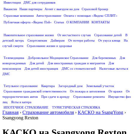
Инвестиции
ДМС для сотрудников
ПОЛЕЗНАЯ ИНФОРМАЦИЯ
Вакансии
Наши партнеры
Агент с выездом на дом
Страховой брокер
Страховые компании
Автострахование
Оплата с помощью «Яндекс СПЛИТ»
Публичная оферта «Яндекс Пэй»
Статьи
О КОМПАНИИ
КОНТАКТЫ
СТРАХОВАНИЕ ЖИЗНИ
Накопительное страхование жизни
От несчастного случая
Страхование детей
В
детский лагерь
Спортсменам
Дайверам
От потери работы
От укуса клеща
На
случай смерти
Страхование жизни и здоровья
ДМС
Телемедицина
Добровольное Медицинское Страхование
Для беременных
Для
новорожденных
Для детей
Для иностранных граждан и мигрантов
Для
пенсионеров
Для детей иностранцев
ДМС со стоматологией
Налоговые льготы в
ДМС
СТРАХОВАНИЕ ИМУЩЕСТВА
Титульное страхование
Квартира
Загородный дом
Земельный участок
Страхование гражданской ответственности
От пожара и затопления
От кражи
От
террористических актов
При сдаче в аренду
Страхование ремонта
Имущество физ
лиц
Яхты и катера
ИПОТЕЧНОЕ СТРАХОВАНИЕ
ТУРИСТИЧЕСКАЯ СТРАХОВКА
Главная
›
Страхование автомобиля
›
КАСКО на SsangYong
›
Ssangyong Rexton
КАСКО на Ssangyong Rexton