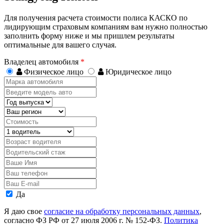
Для получения расчета стоимости полиса КАСКО по
лидирующим страховым компаниям вам нужно полностью
заполнить форму ниже и мы пришлем результаты
оптимальные для вашего случая.
Владелец автомобиля
*
Физическое лицо
Юридическое лицо
Марка
автомобиля
Введите
модель
Год
авто
выпуска
Регион
Стоимость,
руб.
Водитель
Возраст
водителя
Водительский
стаж
Ваше
Имя
Ваш
телефон
Ваш
E-
Персональные
Да
mail
данные
Я даю свое
согласие на обработку персональных данных
,
согласно ФЗ РФ от 27 июля 2006 г. № 152-ФЗ.
Политика