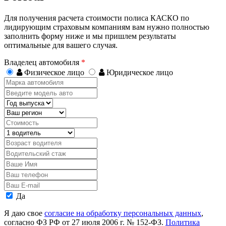
Для получения расчета стоимости полиса КАСКО по
лидирующим страховым компаниям вам нужно полностью
заполнить форму ниже и мы пришлем результаты
оптимальные для вашего случая.
Владелец автомобиля
*
Физическое лицо
Юридическое лицо
Марка
автомобиля
Введите
модель
Год
авто
выпуска
Регион
Стоимость,
руб.
Водитель
Возраст
водителя
Водительский
стаж
Ваше
Имя
Ваш
телефон
Ваш
E-
Персональные
Да
mail
данные
Я даю свое
согласие на обработку персональных данных
,
согласно ФЗ РФ от 27 июля 2006 г. № 152-ФЗ.
Политика