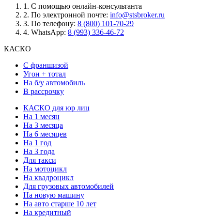
1.
С помощью онлайн-консультанта
2.
По электронной почте:
info@stsbroker.ru
3.
По телефону:
8 (800) 101-70-29
4.
WhatsApp:
8 (993) 336-46-72
КАСКО
С франшизой
Угон + тотал
На б/у автомобиль
В рассрочку
КАСКО для юр лиц
На 1 месяц
На 3 месяца
На 6 месяцев
На 1 год
На 3 года
Для такси
На мотоцикл
На квадроцикл
Для грузовых автомобилей
На новую машину
На авто старше 10 лет
На кредитный