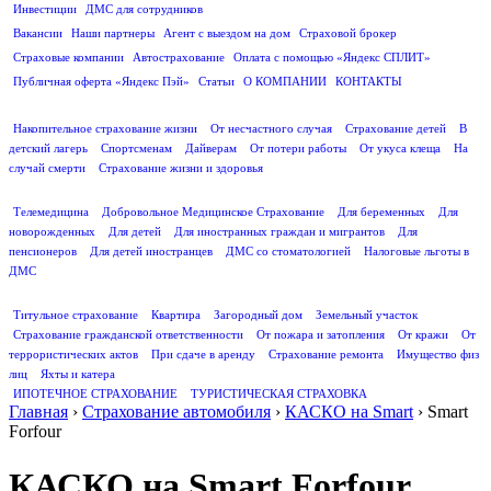
Инвестиции
ДМС для сотрудников
ПОЛЕЗНАЯ ИНФОРМАЦИЯ
Вакансии
Наши партнеры
Агент с выездом на дом
Страховой брокер
Страховые компании
Автострахование
Оплата с помощью «Яндекс СПЛИТ»
Публичная оферта «Яндекс Пэй»
Статьи
О КОМПАНИИ
КОНТАКТЫ
СТРАХОВАНИЕ ЖИЗНИ
Накопительное страхование жизни
От несчастного случая
Страхование детей
В
детский лагерь
Спортсменам
Дайверам
От потери работы
От укуса клеща
На
случай смерти
Страхование жизни и здоровья
ДМС
Телемедицина
Добровольное Медицинское Страхование
Для беременных
Для
новорожденных
Для детей
Для иностранных граждан и мигрантов
Для
пенсионеров
Для детей иностранцев
ДМС со стоматологией
Налоговые льготы в
ДМС
СТРАХОВАНИЕ ИМУЩЕСТВА
Титульное страхование
Квартира
Загородный дом
Земельный участок
Страхование гражданской ответственности
От пожара и затопления
От кражи
От
террористических актов
При сдаче в аренду
Страхование ремонта
Имущество физ
лиц
Яхты и катера
ИПОТЕЧНОЕ СТРАХОВАНИЕ
ТУРИСТИЧЕСКАЯ СТРАХОВКА
Главная
›
Страхование автомобиля
›
КАСКО на Smart
›
Smart
Forfour
КАСКО на Smart Forfour