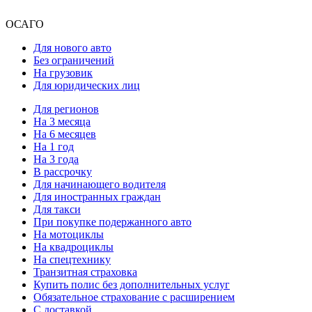
ОСАГО
Для нового авто
Без ограничений
На грузовик
Для юридических лиц
Для регионов
На 3 месяца
На 6 месяцев
На 1 год
На 3 года
В рассрочку
Для начинающего водителя
Для иностранных граждан
Для такси
При покупке подержанного авто
На мотоциклы
На квадроциклы
На спецтехнику
Транзитная страховка
Купить полис без дополнительных услуг
Обязательное страхование с расширением
С доставкой