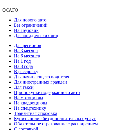
ОСАГО
Для нового авто
Без ограничений
На грузовик
Для юридических лиц
Для регионов
На 3 месяца
На 6 месяцев
На 1 год
На 3 года
В рассрочку
Для начинающего водителя
Для иностранных граждан
Для такси
При покупке подержанного авто
На мотоциклы
На квадроциклы
На спецтехнику
Транзитная страховка
Купить полис без дополнительных услуг
Обязательное страхование с расширением
С доставкой