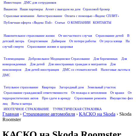
Инвестиции
ДМС для сотрудников
ПОЛЕЗНАЯ ИНФОРМАЦИЯ
Вакансии
Наши партнеры
Агент с выездом на дом
Страховой брокер
Страховые компании
Автострахование
Оплата с помощью «Яндекс СПЛИТ»
Публичная оферта «Яндекс Пэй»
Статьи
О КОМПАНИИ
КОНТАКТЫ
СТРАХОВАНИЕ ЖИЗНИ
Накопительное страхование жизни
От несчастного случая
Страхование детей
В
детский лагерь
Спортсменам
Дайверам
От потери работы
От укуса клеща
На
случай смерти
Страхование жизни и здоровья
ДМС
Телемедицина
Добровольное Медицинское Страхование
Для беременных
Для
новорожденных
Для детей
Для иностранных граждан и мигрантов
Для
пенсионеров
Для детей иностранцев
ДМС со стоматологией
Налоговые льготы в
ДМС
СТРАХОВАНИЕ ИМУЩЕСТВА
Титульное страхование
Квартира
Загородный дом
Земельный участок
Страхование гражданской ответственности
От пожара и затопления
От кражи
От
террористических актов
При сдаче в аренду
Страхование ремонта
Имущество физ
лиц
Яхты и катера
ИПОТЕЧНОЕ СТРАХОВАНИЕ
ТУРИСТИЧЕСКАЯ СТРАХОВКА
Главная
›
Страхование автомобиля
›
КАСКО на Skoda
›
Skoda
Roomster
КАСКО на Skoda Roomster