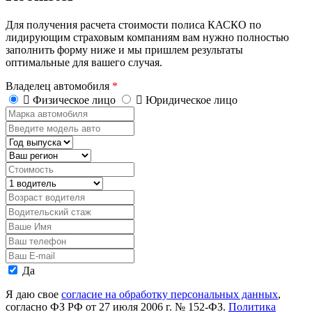
Для получения расчета стоимости полиса КАСКО по
лидирующим страховым компаниям вам нужно полностью
заполнить форму ниже и мы пришлем результаты
оптимальные для вашего случая.
Владелец автомобиля
*
Физическое лицо
Юридическое лицо
Марка
автомобиля
Введите
модель
Год
авто
выпуска
Регион
Стоимость,
руб.
Водитель
Возраст
водителя
Водительский
стаж
Ваше
Имя
Ваш
телефон
Ваш
E-
Персональные
Да
mail
данные
Я даю свое
согласие на обработку персональных данных
,
согласно ФЗ РФ от 27 июля 2006 г. № 152-ФЗ.
Политика