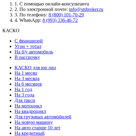
1.
С помощью онлайн-консультанта
2.
По электронной почте:
info@stsbroker.ru
3.
По телефону:
8 (800) 101-70-29
4.
WhatsApp:
8 (993) 336-46-72
КАСКО
С франшизой
Угон + тотал
На б/у автомобиль
В рассрочку
КАСКО для юр лиц
На 1 месяц
На 3 месяца
На 6 месяцев
На 1 год
На 3 года
Для такси
На мотоцикл
На квадроцикл
Для грузовых автомобилей
На новую машину
На авто старше 10 лет
На кредитный