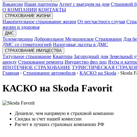
Вакансии
Наши партнеры
Агент с выездом на дом
Страховой б
О КОМПАНИИ
КОНТАКТЫ
СТРАХОВАНИЕ ЖИЗНИ
Накопительное страхование жизни
От несчастного случая
Стра
жизни и здоровья
ДМС
Телемедицина
Добровольное Медицинское Страхование
Для б
ДМС со стоматологией
Налоговые льготы в ДМС
СТРАХОВАНИЕ ИМУЩЕСТВА
Титульное страхование
Квартира
Загородный дом
Земельный у
аренду
Страхование ремонта
Имущество физ лиц
Яхты и катер
ИПОТЕЧНОЕ СТРАХОВАНИЕ
ТУРИСТИЧЕСКАЯ СТРАХО
Главная
›
Страхование автомобиля
›
КАСКО на Skoda
›
Skoda Fa
КАСКО на Skoda Favorit
Дешевле, чем напрямую в страховой компании
Скидка за счет нашей комиссии
Расчет в лучших страховых компаниях РФ