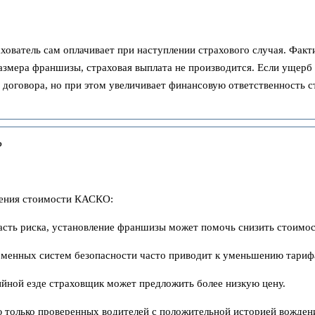
ватель сам оплачивает при наступлении страхового случая. Факти
размера франшизы, страховая выплата не производится. Если ущер
оговора, но при этом увеличивает финансовую ответственность ст
?
шения стоимости КАСКО:
часть риска, установление франшизы может помочь снизить стоимос
еменных систем безопасности часто приводит к уменьшению тариф
ийной езде страховщик может предложить более низкую цену.
ю только проверенных водителей с положительной историей вожден