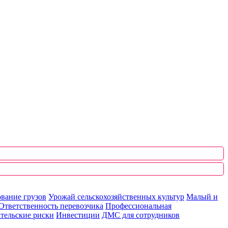
вание грузов
Урожай сельскохозяйственных культур
Малый и
Ответственность перевозчика
Профессиональная
тельские риски
Инвестиции
ДМС для сотрудников