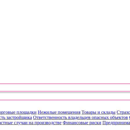
орговые площадки
Нежилые помещения
Товары и склады
Страхо
сть застройщика
Ответственность владельцев опасных объектов
стные случаи на производстве
Финансовые риски
Предпринима