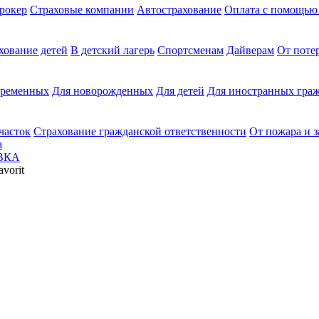
рокер
Страховые компании
Автострахование
Оплата с помощь
хование детей
В детский лагерь
Спортсменам
Дайверам
От поте
еременных
Для новорожденных
Для детей
Для иностранных граж
часток
Страхование гражданской ответственности
От пожара и 
а
ВКА
vorit