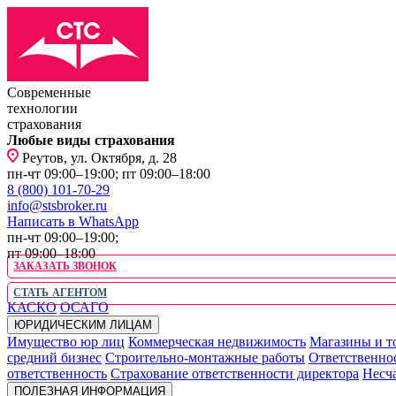
Современные
технологии
страхования
Любые виды страхования
Реутов, ул. Октября, д. 28
пн-чт 09:00–19:00; пт 09:00–18:00
8 (800) 101-70-29
info@stsbroker.ru
Написать в WhatsApp
пн-чт 09:00–19:00;
пт 09:00–18:00
ЗАКАЗАТЬ ЗВОНОК
СТАТЬ АГЕНТОМ
КАСКО
ОСАГО
ЮРИДИЧЕСКИМ ЛИЦАМ
Имущество юр лиц
Коммерческая недвижимость
Магазины и т
средний бизнес
Строительно-монтажные работы
Ответственно
ответственность
Страхование ответственности директора
Несча
ПОЛЕЗНАЯ ИНФОРМАЦИЯ