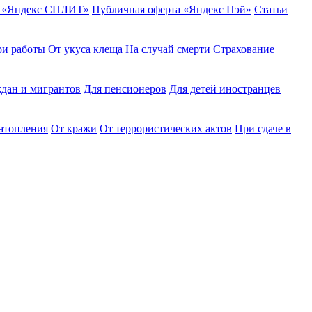
ю «Яндекс СПЛИТ»
Публичная оферта «Яндекс Пэй»
Статьи
ри работы
От укуса клеща
На случай смерти
Страхование
дан и мигрантов
Для пенсионеров
Для детей иностранцев
затопления
От кражи
От террористических актов
При сдаче в