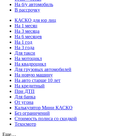
На б/у автомобиль
В рассрочку
КАСКО для юр лиц
На 1 месяц
На 3 месяца
На 6 месяцев
На 1 год
На 3 года
Для такси
На мотоцикл
На квадроцикл
Для грузовых автомобилей
На новую машину
На авто старше 10 лет
На кредитный
При ДТП
Для банка
От угона
Калькулятор Мини КАСКО
Без ограничений
Стоимость полиса со скидкой
Техосмотр
Еще…