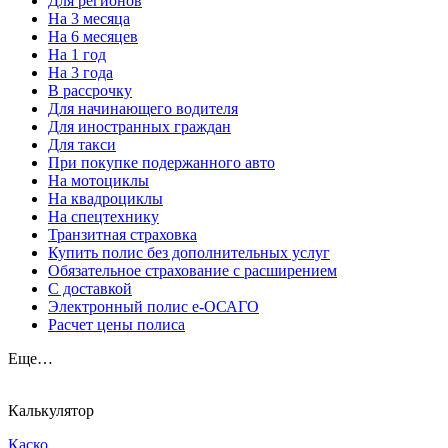
Для регионов
На 3 месяца
На 6 месяцев
На 1 год
На 3 года
В рассрочку
Для начинающего водителя
Для иностранных граждан
Для такси
При покупке подержанного авто
На мотоциклы
На квадроциклы
На спецтехнику
Транзитная страховка
Купить полис без дополнительных услуг
Обязательное страхование с расширением
С доставкой
Электронный полис е-ОСАГО
Расчет цены полиса
Еще…
Калькулятор
Каско