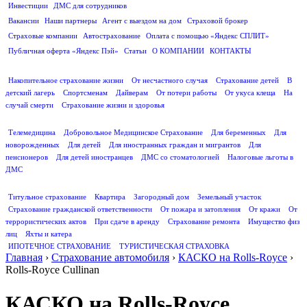
Инвестиции
ДМС для сотрудников
ПОЛЕЗНАЯ ИНФОРМАЦИЯ
Вакансии
Наши партнеры
Агент с выездом на дом
Страховой брокер
Страховые компании
Автострахование
Оплата с помощью «Яндекс СПЛИТ»
Публичная оферта «Яндекс Пэй»
Статьи
О КОМПАНИИ
КОНТАКТЫ
СТРАХОВАНИЕ ЖИЗНИ
Накопительное страхование жизни
От несчастного случая
Страхование детей
В
детский лагерь
Спортсменам
Дайверам
От потери работы
От укуса клеща
На
случай смерти
Страхование жизни и здоровья
ДМС
Телемедицина
Добровольное Медицинское Страхование
Для беременных
Для
новорожденных
Для детей
Для иностранных граждан и мигрантов
Для
пенсионеров
Для детей иностранцев
ДМС со стоматологией
Налоговые льготы в
ДМС
СТРАХОВАНИЕ ИМУЩЕСТВА
Титульное страхование
Квартира
Загородный дом
Земельный участок
Страхование гражданской ответственности
От пожара и затопления
От кражи
От
террористических актов
При сдаче в аренду
Страхование ремонта
Имущество физ
лиц
Яхты и катера
ИПОТЕЧНОЕ СТРАХОВАНИЕ
ТУРИСТИЧЕСКАЯ СТРАХОВКА
Главная
›
Страхование автомобиля
›
КАСКО на Rolls-Royce
›
Rolls-Royce Cullinan
КАСКО на Rolls-Royce