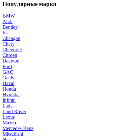
Популярные марки
BMW
Audi
Bentley
Kia
Changan
Chery
Chevrolet
Citroen
Daewoo
Ford
GAC
Geely
Haval
Honda
Hyundai
Infiniti
Lada
Land Rover
Lexus
Mazda
Mercedes-Benz
Mitsubishi
Nissan