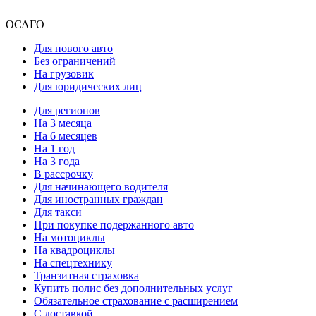
ОСАГО
Для нового авто
Без ограничений
На грузовик
Для юридических лиц
Для регионов
На 3 месяца
На 6 месяцев
На 1 год
На 3 года
В рассрочку
Для начинающего водителя
Для иностранных граждан
Для такси
При покупке подержанного авто
На мотоциклы
На квадроциклы
На спецтехнику
Транзитная страховка
Купить полис без дополнительных услуг
Обязательное страхование с расширением
С доставкой