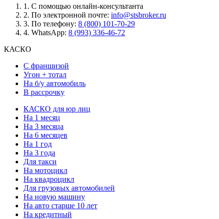
1.
С помощью онлайн-консультанта
2.
По электронной почте:
info@stsbroker.ru
3.
По телефону:
8 (800) 101-70-29
4.
WhatsApp:
8 (993) 336-46-72
КАСКО
С франшизой
Угон + тотал
На б/у автомобиль
В рассрочку
КАСКО для юр лиц
На 1 месяц
На 3 месяца
На 6 месяцев
На 1 год
На 3 года
Для такси
На мотоцикл
На квадроцикл
Для грузовых автомобилей
На новую машину
На авто старше 10 лет
На кредитный