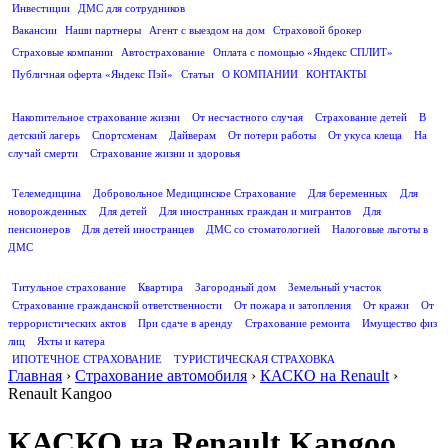
Инвестиции
ДМС для сотрудников
ПОЛЕЗНАЯ ИНФОРМАЦИЯ
Вакансии
Наши партнеры
Агент с выездом на дом
Страховой брокер
Страховые компании
Автострахование
Оплата с помощью «Яндекс СПЛИТ»
Публичная оферта «Яндекс Пэй»
Статьи
О КОМПАНИИ
КОНТАКТЫ
СТРАХОВАНИЕ ЖИЗНИ
Накопительное страхование жизни
От несчастного случая
Страхование детей
В
детский лагерь
Спортсменам
Дайверам
От потери работы
От укуса клеща
На
случай смерти
Страхование жизни и здоровья
ДМС
Телемедицина
Добровольное Медицинское Страхование
Для беременных
Для
новорожденных
Для детей
Для иностранных граждан и мигрантов
Для
пенсионеров
Для детей иностранцев
ДМС со стоматологией
Налоговые льготы в
ДМС
СТРАХОВАНИЕ ИМУЩЕСТВА
Титульное страхование
Квартира
Загородный дом
Земельный участок
Страхование гражданской ответственности
От пожара и затопления
От кражи
От
террористических актов
При сдаче в аренду
Страхование ремонта
Имущество физ
лиц
Яхты и катера
ИПОТЕЧНОЕ СТРАХОВАНИЕ
ТУРИСТИЧЕСКАЯ СТРАХОВКА
Главная
›
Страхование автомобиля
›
КАСКО на Renault
›
Renault Kangoo
КАСКО на Renault Kangoo