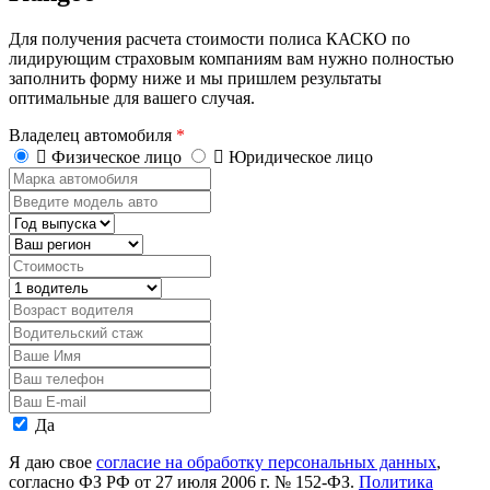
Для получения расчета стоимости полиса КАСКО по
лидирующим страховым компаниям вам нужно полностью
заполнить форму ниже и мы пришлем результаты
оптимальные для вашего случая.
Владелец автомобиля
*
Физическое лицо
Юридическое лицо
Марка
автомобиля
Введите
модель
Год
авто
выпуска
Регион
Стоимость,
руб.
Водитель
Возраст
водителя
Водительский
стаж
Ваше
Имя
Ваш
телефон
Ваш
E-
Персональные
Да
mail
данные
Я даю свое
согласие на обработку персональных данных
,
согласно ФЗ РФ от 27 июля 2006 г. № 152-ФЗ.
Политика