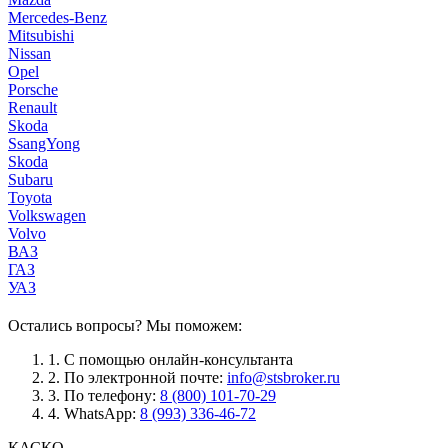
Mercedes-Benz
Mitsubishi
Nissan
Opel
Porsche
Renault
Skoda
SsangYong
Skoda
Subaru
Toyota
Volkswagen
Volvo
ВАЗ
ГАЗ
УАЗ
Остались вопросы? Мы поможем:
1.
С помощью онлайн-консультанта
2.
По электронной почте:
info@stsbroker.ru
3.
По телефону:
8 (800) 101-70-29
4.
WhatsApp:
8 (993) 336-46-72
КАСКО