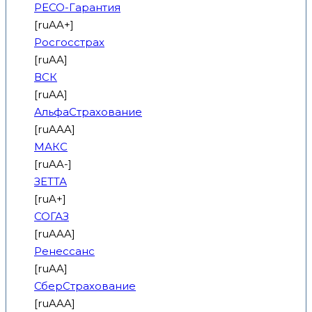
РЕСО-Гарантия
[ruAA+]
Росгосстрах
[ruAA]
ВСК
[ruAA]
АльфаСтрахование
[ruAAA]
МАКС
[ruAA-]
ЗЕТТА
[ruA+]
СОГАЗ
[ruAAA]
Ренессанс
[ruAA]
СберСтрахование
[ruAAA]