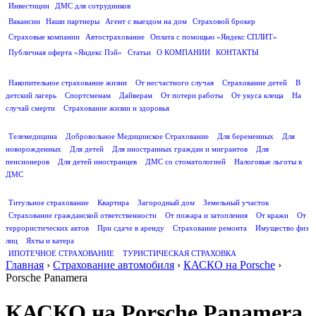
Инвестиции
ДМС для сотрудников
ПОЛЕЗНАЯ ИНФОРМАЦИЯ
Вакансии
Наши партнеры
Агент с выездом на дом
Страховой брокер
Страховые компании
Автострахование
Оплата с помощью «Яндекс СПЛИТ»
Публичная оферта «Яндекс Пэй»
Статьи
О КОМПАНИИ
КОНТАКТЫ
СТРАХОВАНИЕ ЖИЗНИ
Накопительное страхование жизни
От несчастного случая
Страхование детей
В
детский лагерь
Спортсменам
Дайверам
От потери работы
От укуса клеща
На
случай смерти
Страхование жизни и здоровья
ДМС
Телемедицина
Добровольное Медицинское Страхование
Для беременных
Для
новорожденных
Для детей
Для иностранных граждан и мигрантов
Для
пенсионеров
Для детей иностранцев
ДМС со стоматологией
Налоговые льготы в
ДМС
СТРАХОВАНИЕ ИМУЩЕСТВА
Титульное страхование
Квартира
Загородный дом
Земельный участок
Страхование гражданской ответственности
От пожара и затопления
От кражи
От
террористических актов
При сдаче в аренду
Страхование ремонта
Имущество физ
лиц
Яхты и катера
ИПОТЕЧНОЕ СТРАХОВАНИЕ
ТУРИСТИЧЕСКАЯ СТРАХОВКА
Главная
›
Страхование автомобиля
›
КАСКО на Porsche
›
Porsche Panamera
КАСКО на Porsche Panamera