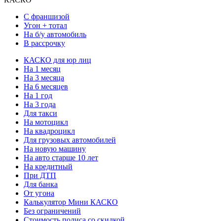
С франшизой
Угон + тотал
На б/у автомобиль
В рассрочку
КАСКО для юр лиц
На 1 месяц
На 3 месяца
На 6 месяцев
На 1 год
На 3 года
Для такси
На мотоцикл
На квадроцикл
Для грузовых автомобилей
На новую машину
На авто старше 10 лет
На кредитный
При ДТП
Для банка
От угона
Калькулятор Мини КАСКО
Без ограничений
Стоимость полиса со скидкой