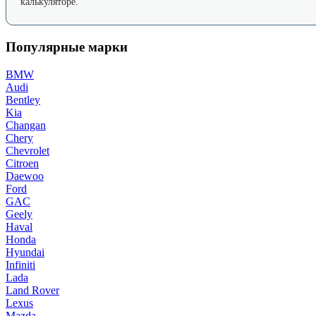
калькуляторе.
Популярные марки
BMW
Audi
Bentley
Kia
Changan
Chery
Chevrolet
Citroen
Daewoo
Ford
GAC
Geely
Haval
Honda
Hyundai
Infiniti
Lada
Land Rover
Lexus
Mazda