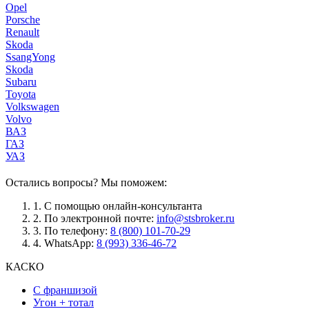
Opel
Porsche
Renault
Skoda
SsangYong
Skoda
Subaru
Toyota
Volkswagen
Volvo
ВАЗ
ГАЗ
УАЗ
Остались вопросы? Мы поможем:
1.
С помощью онлайн-консультанта
2.
По электронной почте:
info@stsbroker.ru
3.
По телефону:
8 (800) 101-70-29
4.
WhatsApp:
8 (993) 336-46-72
КАСКО
С франшизой
Угон + тотал