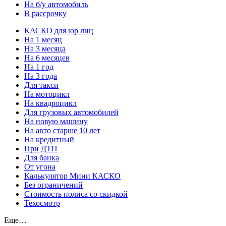
На б/у автомобиль
В рассрочку
КАСКО для юр лиц
На 1 месяц
На 3 месяца
На 6 месяцев
На 1 год
На 3 года
Для такси
На мотоцикл
На квадроцикл
Для грузовых автомобилей
На новую машину
На авто старше 10 лет
На кредитный
При ДТП
Для банка
От угона
Калькулятор Мини КАСКО
Без ограничений
Стоимость полиса со скидкой
Техосмотр
Еще…