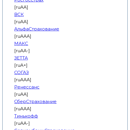
[ruAA]
ВСК
[ruAA]
АльфаСтрахование
[ruAAA]
МАКС
[ruAA-]
ЗЕТТА
[ruA+]
СОГАЗ
[ruAAA]
Ренессанс
[ruAA]
СберСтрахование
[ruAAA]
Тинькофф
[ruAA-]