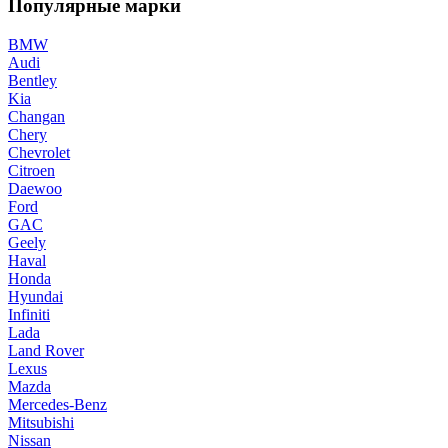
Популярные марки
BMW
Audi
Bentley
Kia
Changan
Chery
Chevrolet
Citroen
Daewoo
Ford
GAC
Geely
Haval
Honda
Hyundai
Infiniti
Lada
Land Rover
Lexus
Mazda
Mercedes-Benz
Mitsubishi
Nissan