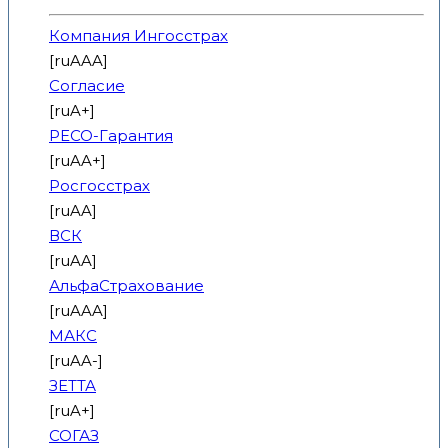
Компания Ингосстрах
[ruAAA]
Согласие
[ruA+]
РЕСО-Гарантия
[ruAA+]
Росгосстрах
[ruAA]
ВСК
[ruAA]
АльфаСтрахование
[ruAAA]
МАКС
[ruAA-]
ЗЕТТА
[ruA+]
СОГАЗ