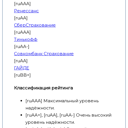
[ruAAA]
Ренессанс
[ruAA]
СберСтрахование
[ruAAA]
Тинькофф
[ruAA-]
Совкомбанк Страхование
[ruAA]
ГАЙДЕ
[ruBB+]
Классификация рейтинга
[ruAAA] Максимальный уровень
надёжности.
[ruAA+], [ruAA], [ruAA-] Очень высокий
уровень надёжности.