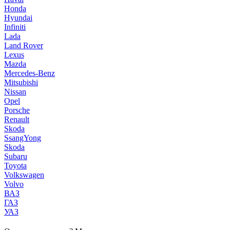
Honda
Hyundai
Infiniti
Lada
Land Rover
Lexus
Mazda
Mercedes-Benz
Mitsubishi
Nissan
Opel
Porsche
Renault
Skoda
SsangYong
Skoda
Subaru
Toyota
Volkswagen
Volvo
ВАЗ
ГАЗ
УАЗ