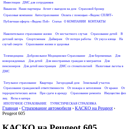
Инвестиции
ДМС для сотрудников
ПОЛЕЗНАЯ ИНФОРМАЦИЯ
Вакансии
Наши партнеры
Агент с выездом на дом
Страховой брокер
Страховые компании
Автострахование
Оплата с помощью «Яндекс СПЛИТ»
Публичная оферта «Яндекс Пэй»
Статьи
О КОМПАНИИ
КОНТАКТЫ
СТРАХОВАНИЕ ЖИЗНИ
Накопительное страхование жизни
От несчастного случая
Страхование детей
В
детский лагерь
Спортсменам
Дайверам
От потери работы
От укуса клеща
На
случай смерти
Страхование жизни и здоровья
ДМС
Телемедицина
Добровольное Медицинское Страхование
Для беременных
Для
новорожденных
Для детей
Для иностранных граждан и мигрантов
Для
пенсионеров
Для детей иностранцев
ДМС со стоматологией
Налоговые льготы в
ДМС
СТРАХОВАНИЕ ИМУЩЕСТВА
Титульное страхование
Квартира
Загородный дом
Земельный участок
Страхование гражданской ответственности
От пожара и затопления
От кражи
От
террористических актов
При сдаче в аренду
Страхование ремонта
Имущество физ
лиц
Яхты и катера
ИПОТЕЧНОЕ СТРАХОВАНИЕ
ТУРИСТИЧЕСКАЯ СТРАХОВКА
Главная
›
Страхование автомобиля
›
КАСКО на Peugeot
›
Peugeot 605
КАСКО на Peugeot 605