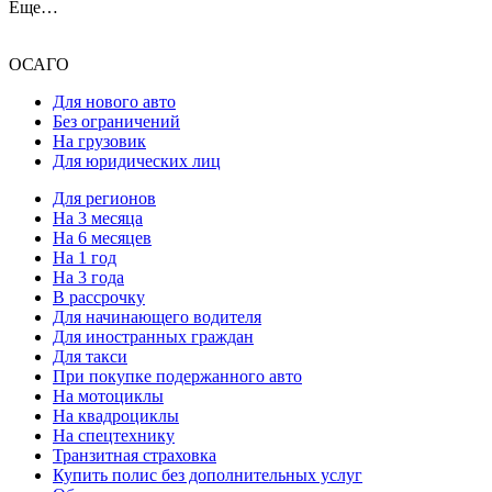
Еще…
ОСАГО
Для нового авто
Без ограничений
На грузовик
Для юридических лиц
Для регионов
На 3 месяца
На 6 месяцев
На 1 год
На 3 года
В рассрочку
Для начинающего водителя
Для иностранных граждан
Для такси
При покупке подержанного авто
На мотоциклы
На квадроциклы
На спецтехнику
Транзитная страховка
Купить полис без дополнительных услуг