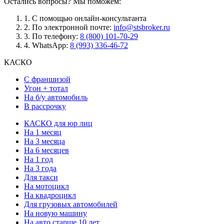
Остались вопросы? Мы поможем:
1.
С помощью онлайн-консультанта
2.
По электронной почте:
info@stsbroker.ru
3.
По телефону:
8 (800) 101-70-29
4.
WhatsApp:
8 (993) 336-46-72
КАСКО
С франшизой
Угон + тотал
На б/у автомобиль
В рассрочку
КАСКО для юр лиц
На 1 месяц
На 3 месяца
На 6 месяцев
На 1 год
На 3 года
Для такси
На мотоцикл
На квадроцикл
Для грузовых автомобилей
На новую машину
На авто старше 10 лет