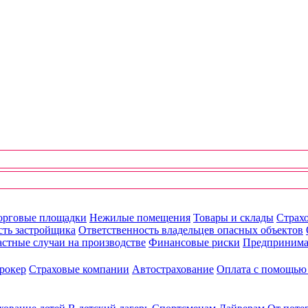
орговые площадки
Нежилые помещения
Товары и склады
Страхо
сть застройщика
Ответственность владельцев опасных объектов
стные случаи на производстве
Финансовые риски
Предпринима
рокер
Страховые компании
Автострахование
Оплата с помощь