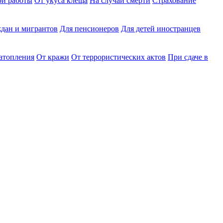
ри работы
От укуса клеща
На случай смерти
Страхование
дан и мигрантов
Для пенсионеров
Для детей иностранцев
затопления
От кражи
От террористических актов
При сдаче в