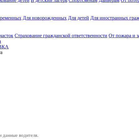
хование детей
В детский лагерь
Спортсменам
Дайверам
От поте
еременных
Для новорожденных
Для детей
Для иностранных граж
часток
Страхование гражданской ответственности
От пожара и 
а
ВКА
ra
и данные водителя.