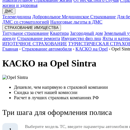
Накопительное страхование жизни
От несчастного случая
Стра
жизни и здоровья
ДМС
Телемедицина
Добровольное Медицинское Страхование
Для б
ДМС со стоматологией
Налоговые льготы в ДМС
СТРАХОВАНИЕ ИМУЩЕСТВА
Титульное страхование
Квартира
Загородный дом
Земельный у
аренду
Страхование ремонта
Имущество физ лиц
Яхты и катер
ИПОТЕЧНОЕ СТРАХОВАНИЕ
ТУРИСТИЧЕСКАЯ СТРАХО
Главная
›
Страхование автомобиля
›
КАСКО на Opel
›
Opel Sint
КАСКО на Opel Sintra
Дешевле, чем напрямую в страховой компании
Скидка за счет нашей комиссии
Расчет в лучших страховых компаниях РФ
Три шага для оформления полиса
Выберите модель ТС, введите параметры автомобиля 