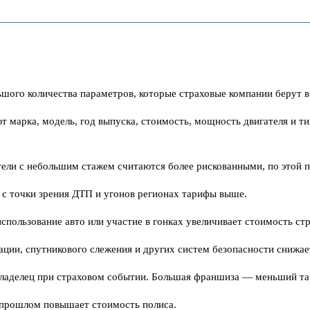
ого количества параметров, которые страховые компании берут в 
 марка, модель, год выпуска, стоимость, мощность двигателя и ти
тели с небольшим стажем считаются более рискованными, по этой 
 с точки зрения ДТП и угонов регионах тарифы выше.
спользование авто или участие в гонках увеличивает стоимость стр
зации, спутникового слежения и других систем безопасности снижае
 владелец при страховом событии. Большая франшиза — меньший та
в прошлом повышает стоимость полиса.