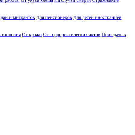
ри работы
От укуса клеща
На случай смерти
Страхование
дан и мигрантов
Для пенсионеров
Для детей иностранцев
затопления
От кражи
От террористических актов
При сдаче в