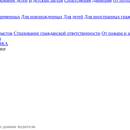
хование детей
В детский лагерь
Спортсменам
Дайверам
От поте
еременных
Для новорожденных
Для детей
Для иностранных граж
часток
Страхование гражданской ответственности
От пожара и 
а
ВКА
tor
и данные водителя.