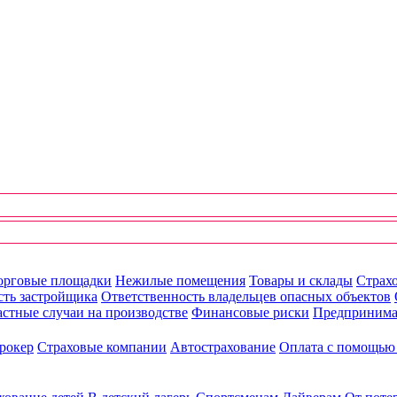
орговые площадки
Нежилые помещения
Товары и склады
Страхо
сть застройщика
Ответственность владельцев опасных объектов
стные случаи на производстве
Финансовые риски
Предпринима
рокер
Страховые компании
Автострахование
Оплата с помощь