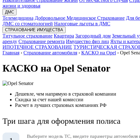
Накопительное страхование жизни
От несчастного случая
Стра
жизни и здоровья
ДМС
Телемедицина
Добровольное Медицинское Страхование
Для б
ДМС со стоматологией
Налоговые льготы в ДМС
СТРАХОВАНИЕ ИМУЩЕСТВА
Титульное страхование
Квартира
Загородный дом
Земельный у
аренду
Страхование ремонта
Имущество физ лиц
Яхты и катер
ИПОТЕЧНОЕ СТРАХОВАНИЕ
ТУРИСТИЧЕСКАЯ СТРАХО
Главная
›
Страхование автомобиля
›
КАСКО на Opel
›
Opel Sena
КАСКО на Opel Senator
Дешевле, чем напрямую в страховой компании
Скидка за счет нашей комиссии
Расчет в лучших страховых компаниях РФ
Три шага для оформления полиса
Выберите модель ТС, введите параметры автомобиля 