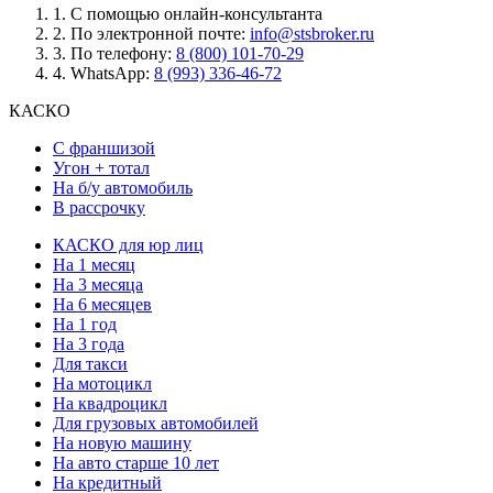
1.
С помощью онлайн-консультанта
2.
По электронной почте:
info@stsbroker.ru
3.
По телефону:
8 (800) 101-70-29
4.
WhatsApp:
8 (993) 336-46-72
КАСКО
С франшизой
Угон + тотал
На б/у автомобиль
В рассрочку
КАСКО для юр лиц
На 1 месяц
На 3 месяца
На 6 месяцев
На 1 год
На 3 года
Для такси
На мотоцикл
На квадроцикл
Для грузовых автомобилей
На новую машину
На авто старше 10 лет
На кредитный