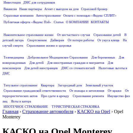
Инвестиции
ДМС для сотрудников
ПОЛЕЗНАЯ ИНФОРМАЦИЯ
Вакансии
Наши партнеры
Агент с выездом на дом
Страховой брокер
Страховые компании
Автострахование
Оплата с помощью «Яндекс СПЛИТ»
Публичная оферта «Яндекс Пэй»
Статьи
О КОМПАНИИ
КОНТАКТЫ
СТРАХОВАНИЕ ЖИЗНИ
Накопительное страхование жизни
От несчастного случая
Страхование детей
В
детский лагерь
Спортсменам
Дайверам
От потери работы
От укуса клеща
На
случай смерти
Страхование жизни и здоровья
ДМС
Телемедицина
Добровольное Медицинское Страхование
Для беременных
Для
новорожденных
Для детей
Для иностранных граждан и мигрантов
Для
пенсионеров
Для детей иностранцев
ДМС со стоматологией
Налоговые льготы в
ДМС
СТРАХОВАНИЕ ИМУЩЕСТВА
Титульное страхование
Квартира
Загородный дом
Земельный участок
Страхование гражданской ответственности
От пожара и затопления
От кражи
От
террористических актов
При сдаче в аренду
Страхование ремонта
Имущество физ
лиц
Яхты и катера
ИПОТЕЧНОЕ СТРАХОВАНИЕ
ТУРИСТИЧЕСКАЯ СТРАХОВКА
Главная
›
Страхование автомобиля
›
КАСКО на Opel
›
Opel
Monterey
КАСКО на Opel Monterey