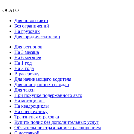
ОСАГО
Для нового авто
Без ограничений
На грузовик
Для юридических лиц
Для регионов
На 3 месяца
На 6 месяцев
На 1 год
На 3 года
В рассрочку
Для начинающего водителя
Для иностранных граждан
Для такси
При покупке подержанного авто
На мотоциклы
На квадроциклы
На спецтехнику
Транзитная страховка
Купить полис без дополнительных услуг
Обязательное страхование с расширением
С доставкой