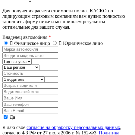
Для получения расчета стоимости полиса КАСКО по
лидирующим страховым компаниям вам нужно полностью
заполнить форму ниже и мы пришлем результаты
оптимальные для вашего случая.
Владелец автомобиля
*
Физическое лицо
Юридическое лицо
Марка
автомобиля
Введите
модель
Год
авто
выпуска
Регион
Стоимость,
руб.
Водитель
Возраст
водителя
Водительский
стаж
Ваше
Имя
Ваш
телефон
Ваш
E-
Персональные
Да
mail
данные
Я даю свое
согласие на обработку персональных данных
,
согласно ФЗ РФ от 27 июля 2006 г. № 152-ФЗ.
Политика