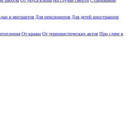
ри работы
От укуса клеща
На случай смерти
Страхование
дан и мигрантов
Для пенсионеров
Для детей иностранцев
затопления
От кражи
От террористических актов
При сдаче в