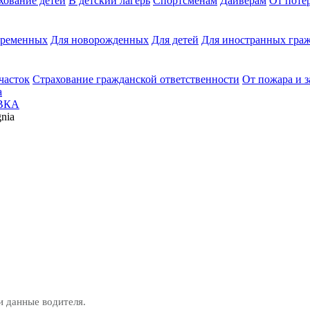
хование детей
В детский лагерь
Спортсменам
Дайверам
От поте
еременных
Для новорожденных
Для детей
Для иностранных граж
часток
Страхование гражданской ответственности
От пожара и 
а
ВКА
gnia
и данные водителя.