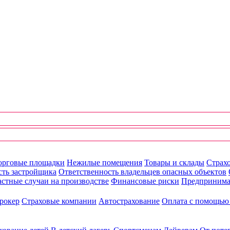
орговые площадки
Нежилые помещения
Товары и склады
Страхо
сть застройщика
Ответственность владельцев опасных объектов
стные случаи на производстве
Финансовые риски
Предпринима
рокер
Страховые компании
Автострахование
Оплата с помощь