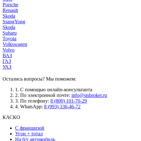
Porsche
Renault
Skoda
SsangYong
Skoda
Subaru
Toyota
Volkswagen
Volvo
ВАЗ
ГАЗ
УАЗ
Остались вопросы? Мы поможем:
1.
С помощью онлайн-консультанта
2.
По электронной почте:
info@stsbroker.ru
3.
По телефону:
8 (800) 101-70-29
4.
WhatsApp:
8 (993) 336-46-72
КАСКО
С франшизой
Угон + тотал
На б/у автомобиль