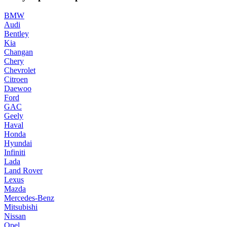
BMW
Audi
Bentley
Kia
Changan
Chery
Chevrolet
Citroen
Daewoo
Ford
GAC
Geely
Haval
Honda
Hyundai
Infiniti
Lada
Land Rover
Lexus
Mazda
Mercedes-Benz
Mitsubishi
Nissan
Opel