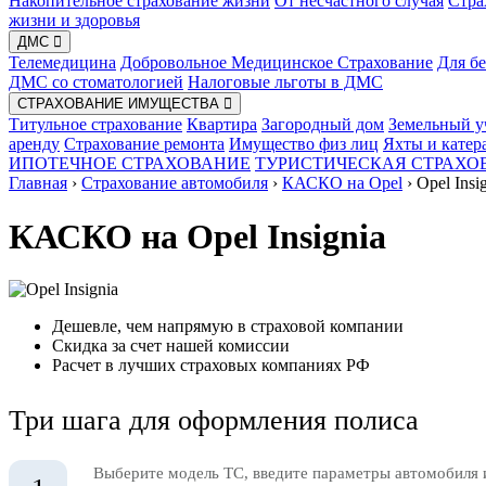
Накопительное страхование жизни
От несчастного случая
Стра
жизни и здоровья
ДМС
Телемедицина
Добровольное Медицинское Страхование
Для б
ДМС со стоматологией
Налоговые льготы в ДМС
СТРАХОВАНИЕ ИМУЩЕСТВА
Титульное страхование
Квартира
Загородный дом
Земельный у
аренду
Страхование ремонта
Имущество физ лиц
Яхты и катер
ИПОТЕЧНОЕ СТРАХОВАНИЕ
ТУРИСТИЧЕСКАЯ СТРАХО
Главная
›
Страхование автомобиля
›
КАСКО на Opel
›
Opel Insi
КАСКО на Opel Insignia
Дешевле, чем напрямую в страховой компании
Скидка за счет нашей комиссии
Расчет в лучших страховых компаниях РФ
Три шага для оформления полиса
Выберите модель ТС, введите параметры автомобиля 