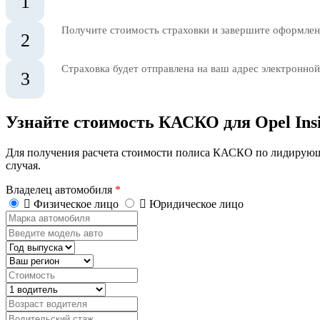
1
Получите стоимость страховки и завершите оформлени
2
Страховка будет отправлена на ваш адрес электронной
3
Узнайте стоимость КАСКО для Opel Insi
Для получения расчета стоимости полиса КАСКО по лидирующ
случая.
Владелец автомобиля
*
Физическое лицо
Юридическое лицо
Марка
автомобиля
Введите
модель
Год
авто
выпуска
Регион
Стоимость,
руб.
Водитель
Возраст
водителя
Водительский