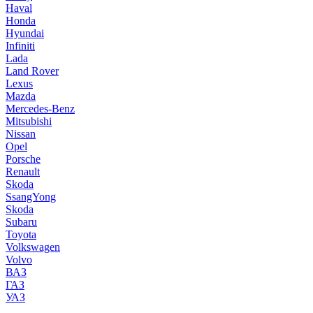
Haval
Honda
Hyundai
Infiniti
Lada
Land Rover
Lexus
Mazda
Mercedes-Benz
Mitsubishi
Nissan
Opel
Porsche
Renault
Skoda
SsangYong
Skoda
Subaru
Toyota
Volkswagen
Volvo
ВАЗ
ГАЗ
УАЗ