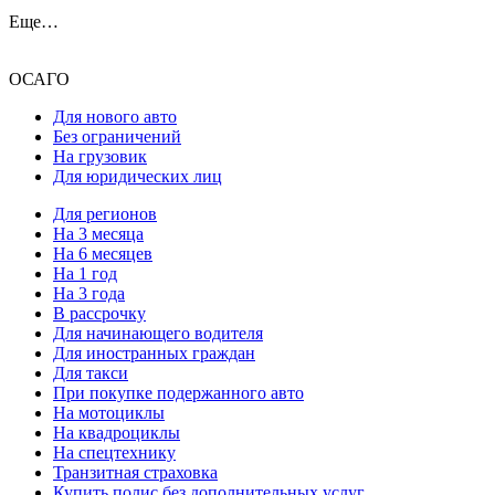
Еще…
ОСАГО
Для нового авто
Без ограничений
На грузовик
Для юридических лиц
Для регионов
На 3 месяца
На 6 месяцев
На 1 год
На 3 года
В рассрочку
Для начинающего водителя
Для иностранных граждан
Для такси
При покупке подержанного авто
На мотоциклы
На квадроциклы
На спецтехнику
Транзитная страховка
Купить полис без дополнительных услуг