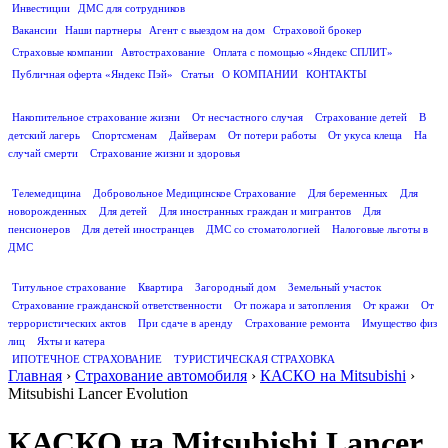
Инвестиции
ДМС для сотрудников
ПОЛЕЗНАЯ ИНФОРМАЦИЯ
Вакансии
Наши партнеры
Агент с выездом на дом
Страховой брокер
Страховые компании
Автострахование
Оплата с помощью «Яндекс СПЛИТ»
Публичная оферта «Яндекс Пэй»
Статьи
О КОМПАНИИ
КОНТАКТЫ
СТРАХОВАНИЕ ЖИЗНИ
Накопительное страхование жизни
От несчастного случая
Страхование детей
В
детский лагерь
Спортсменам
Дайверам
От потери работы
От укуса клеща
На
случай смерти
Страхование жизни и здоровья
ДМС
Телемедицина
Добровольное Медицинское Страхование
Для беременных
Для
новорожденных
Для детей
Для иностранных граждан и мигрантов
Для
пенсионеров
Для детей иностранцев
ДМС со стоматологией
Налоговые льготы в
ДМС
СТРАХОВАНИЕ ИМУЩЕСТВА
Титульное страхование
Квартира
Загородный дом
Земельный участок
Страхование гражданской ответственности
От пожара и затопления
От кражи
От
террористических актов
При сдаче в аренду
Страхование ремонта
Имущество физ
лиц
Яхты и катера
ИПОТЕЧНОЕ СТРАХОВАНИЕ
ТУРИСТИЧЕСКАЯ СТРАХОВКА
Главная
›
Страхование автомобиля
›
КАСКО на Mitsubishi
›
Mitsubishi Lancer Evolution
КАСКО на Mitsubishi Lancer