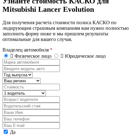
Узнайте стоимость КАСКО для
Mitsubishi Lancer Evolution
Для получения расчета стоимости полиса КАСКО по
лидирующим страховым компаниям вам нужно полностью
заполнить форму ниже и мы пришлем результаты
оптимальные для вашего случая.
Владелец автомобиля
*
Физическое лицо
Юридическое лицо
Марка
автомобиля
Введите
модель
Год
авто
выпуска
Регион
Стоимость,
руб.
Водитель
Возраст
водителя
Водительский
стаж
Ваше
Имя
Ваш
телефон
Ваш
E-
Персональные
Да
mail
данные