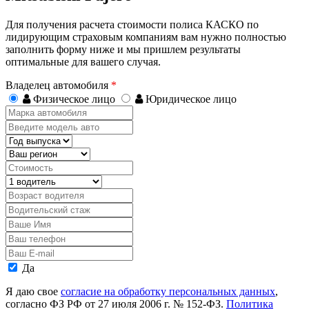
Для получения расчета стоимости полиса КАСКО по
лидирующим страховым компаниям вам нужно полностью
заполнить форму ниже и мы пришлем результаты
оптимальные для вашего случая.
Владелец автомобиля
*
Физическое лицо
Юридическое лицо
Марка
автомобиля
Введите
модель
Год
авто
выпуска
Регион
Стоимость,
руб.
Водитель
Возраст
водителя
Водительский
стаж
Ваше
Имя
Ваш
телефон
Ваш
E-
Персональные
Да
mail
данные
Я даю свое
согласие на обработку персональных данных
,
согласно ФЗ РФ от 27 июля 2006 г. № 152-ФЗ.
Политика