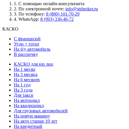
1.
С помощью онлайн-консультанта
2.
По электронной почте:
info@stsbroker.ru
3.
По телефону:
8 (800) 101-70-29
4.
WhatsApp:
8 (993) 336-46-72
КАСКО
С франшизой
Угон + тотал
На б/у автомобиль
В рассрочку
КАСКО для юр лиц
На 1 месяц
На 3 месяца
На 6 месяцев
На 1 год
На 3 года
Для такси
На мотоцикл
На квадроцикл
Для грузовых автомобилей
На новую машину
На авто старше 10 лет
На кредитный