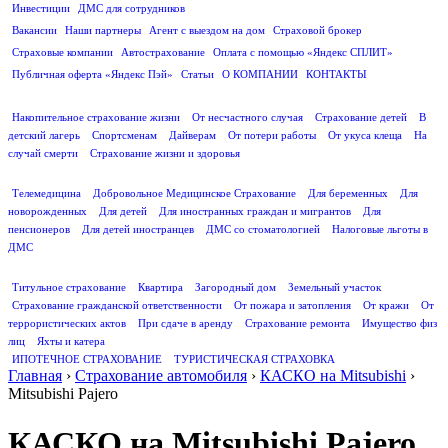
Инвестиции
ДМС для сотрудников
ПОЛЕЗНАЯ ИНФОРМАЦИЯ
Вакансии
Наши партнеры
Агент с выездом на дом
Страховой брокер
Страховые компании
Автострахование
Оплата с помощью «Яндекс СПЛИТ»
Публичная оферта «Яндекс Пэй»
Статьи
О КОМПАНИИ
КОНТАКТЫ
СТРАХОВАНИЕ ЖИЗНИ
Накопительное страхование жизни
От несчастного случая
Страхование детей
В
детский лагерь
Спортсменам
Дайверам
От потери работы
От укуса клеща
На
случай смерти
Страхование жизни и здоровья
ДМС
Телемедицина
Добровольное Медицинское Страхование
Для беременных
Для
новорожденных
Для детей
Для иностранных граждан и мигрантов
Для
пенсионеров
Для детей иностранцев
ДМС со стоматологией
Налоговые льготы в
ДМС
СТРАХОВАНИЕ ИМУЩЕСТВА
Титульное страхование
Квартира
Загородный дом
Земельный участок
Страхование гражданской ответственности
От пожара и затопления
От кражи
От
террористических актов
При сдаче в аренду
Страхование ремонта
Имущество физ
лиц
Яхты и катера
ИПОТЕЧНОЕ СТРАХОВАНИЕ
ТУРИСТИЧЕСКАЯ СТРАХОВКА
Главная
›
Страхование автомобиля
›
КАСКО на Mitsubishi
›
Mitsubishi Pajero
КАСКО на Mitsubishi Pajero