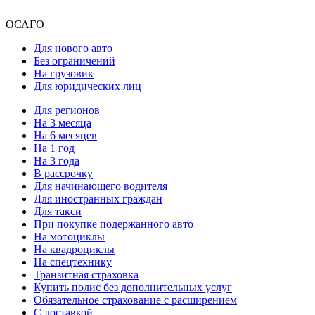
ОСАГО
Для нового авто
Без ограничений
На грузовик
Для юридических лиц
Для регионов
На 3 месяца
На 6 месяцев
На 1 год
На 3 года
В рассрочку
Для начинающего водителя
Для иностранных граждан
Для такси
При покупке подержанного авто
На мотоциклы
На квадроциклы
На спецтехнику
Транзитная страховка
Купить полис без дополнительных услуг
Обязательное страхование с расширением
С доставкой