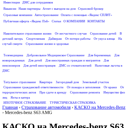
Инвестиции
ДМС для сотрудников
ПОЛЕЗНАЯ ИНФОРМАЦИЯ
Вакансии
Наши партнеры
Агент с выездом на дом
Страховой брокер
Страховые компании
Автострахование
Оплата с помощью «Яндекс СПЛИТ»
Публичная оферта «Яндекс Пэй»
Статьи
О КОМПАНИИ
КОНТАКТЫ
СТРАХОВАНИЕ ЖИЗНИ
Накопительное страхование жизни
От несчастного случая
Страхование детей
В
детский лагерь
Спортсменам
Дайверам
От потери работы
От укуса клеща
На
случай смерти
Страхование жизни и здоровья
ДМС
Телемедицина
Добровольное Медицинское Страхование
Для беременных
Для
новорожденных
Для детей
Для иностранных граждан и мигрантов
Для
пенсионеров
Для детей иностранцев
ДМС со стоматологией
Налоговые льготы в
ДМС
СТРАХОВАНИЕ ИМУЩЕСТВА
Титульное страхование
Квартира
Загородный дом
Земельный участок
Страхование гражданской ответственности
От пожара и затопления
От кражи
От
террористических актов
При сдаче в аренду
Страхование ремонта
Имущество физ
лиц
Яхты и катера
ИПОТЕЧНОЕ СТРАХОВАНИЕ
ТУРИСТИЧЕСКАЯ СТРАХОВКА
Главная
›
Страхование автомобиля
›
КАСКО на Mercedes-Benz
›
Mercedes-benz S63 AMG
КАСКО на Mercedes-benz S63