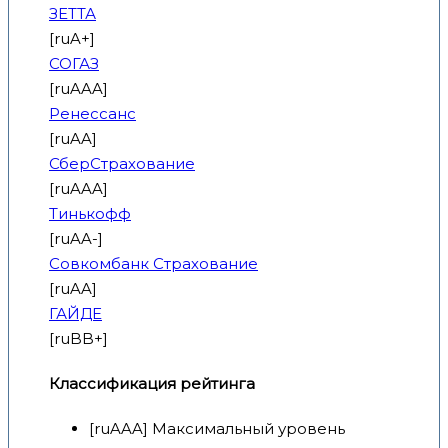
ЗЕТТА
[ruA+]
СОГАЗ
[ruAAA]
Ренессанс
[ruAA]
СберСтрахование
[ruAAA]
Тинькофф
[ruAA-]
Совкомбанк Страхование
[ruAA]
ГАЙДЕ
[ruBB+]
Классификация рейтинга
[ruAAA] Максимальный уровень