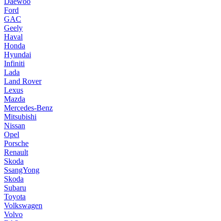
Daewoo
Ford
GAC
Geely
Haval
Honda
Hyundai
Infiniti
Lada
Land Rover
Lexus
Mazda
Mercedes-Benz
Mitsubishi
Nissan
Opel
Porsche
Renault
Skoda
SsangYong
Skoda
Subaru
Toyota
Volkswagen
Volvo