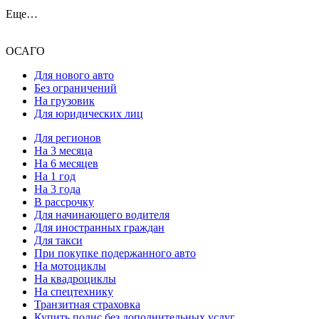
Еще…
ОСАГО
Для нового авто
Без ограничений
На грузовик
Для юридических лиц
Для регионов
На 3 месяца
На 6 месяцев
На 1 год
На 3 года
В рассрочку
Для начинающего водителя
Для иностранных граждан
Для такси
При покупке подержанного авто
На мотоциклы
На квадроциклы
На спецтехнику
Транзитная страховка
Купить полис без дополнительных услуг