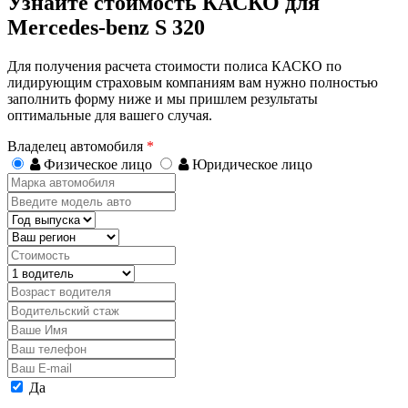
Узнайте стоимость КАСКО для
Mercedes-benz S 320
Для получения расчета стоимости полиса КАСКО по
лидирующим страховым компаниям вам нужно полностью
заполнить форму ниже и мы пришлем результаты
оптимальные для вашего случая.
Владелец автомобиля
*
Физическое лицо
Юридическое лицо
Марка
автомобиля
Введите
модель
Год
авто
выпуска
Регион
Стоимость,
руб.
Водитель
Возраст
водителя
Водительский
стаж
Ваше
Имя
Ваш
телефон
Ваш
E-
Персональные
Да
mail
данные