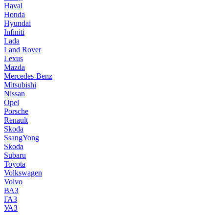
Haval
Honda
Hyundai
Infiniti
Lada
Land Rover
Lexus
Mazda
Mercedes-Benz
Mitsubishi
Nissan
Opel
Porsche
Renault
Skoda
SsangYong
Skoda
Subaru
Toyota
Volkswagen
Volvo
ВАЗ
ГАЗ
УАЗ