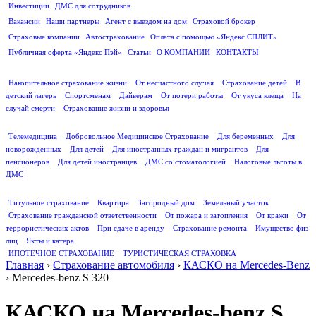
Инвестиции
ДМС для сотрудников
ПОЛЕЗНАЯ ИНФОРМАЦИЯ
Вакансии
Наши партнеры
Агент с выездом на дом
Страховой брокер
Страховые компании
Автострахование
Оплата с помощью «Яндекс СПЛИТ»
Публичная оферта «Яндекс Пэй»
Статьи
О КОМПАНИИ
КОНТАКТЫ
СТРАХОВАНИЕ ЖИЗНИ
Накопительное страхование жизни
От несчастного случая
Страхование детей
В
детский лагерь
Спортсменам
Дайверам
От потери работы
От укуса клеща
На
случай смерти
Страхование жизни и здоровья
ДМС
Телемедицина
Добровольное Медицинское Страхование
Для беременных
Для
новорожденных
Для детей
Для иностранных граждан и мигрантов
Для
пенсионеров
Для детей иностранцев
ДМС со стоматологией
Налоговые льготы в
ДМС
СТРАХОВАНИЕ ИМУЩЕСТВА
Титульное страхование
Квартира
Загородный дом
Земельный участок
Страхование гражданской ответственности
От пожара и затопления
От кражи
От
террористических актов
При сдаче в аренду
Страхование ремонта
Имущество физ
лиц
Яхты и катера
ИПОТЕЧНОЕ СТРАХОВАНИЕ
ТУРИСТИЧЕСКАЯ СТРАХОВКА
Главная
›
Страхование автомобиля
›
КАСКО на Mercedes-Benz
›
Mercedes-benz S 320
КАСКО на Mercedes-benz S