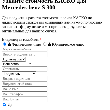
Узнайте стоимость КАСКО для
Mercedes-benz S 300
Для получения расчета стоимости полиса КАСКО по
лидирующим страховым компаниям вам нужно полностью
заполнить форму ниже и мы пришлем результаты
оптимальные для вашего случая.
Владелец автомобиля
*
Физическое лицо
Юридическое лицо
Марка
автомобиля
Введите
модель
Год
авто
выпуска
Регион
Стоимость,
руб.
Водитель
Возраст
водителя
Водительский
стаж
Ваше
Имя
Ваш
телефон
Ваш
E-
Персональные
Да
mail
данные