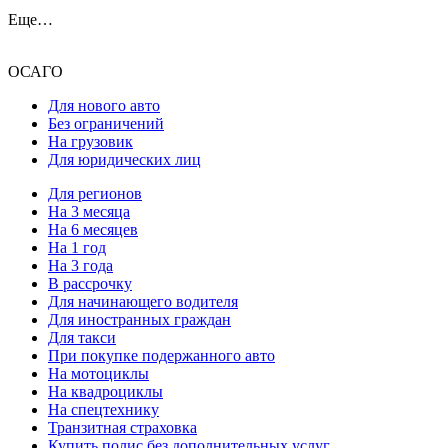
Еще…
ОСАГО
Для нового авто
Без ограничений
На грузовик
Для юридических лиц
Для регионов
На 3 месяца
На 6 месяцев
На 1 год
На 3 года
В рассрочку
Для начинающего водителя
Для иностранных граждан
Для такси
При покупке подержанного авто
На мотоциклы
На квадроциклы
На спецтехнику
Транзитная страховка
Купить полис без дополнительных услуг