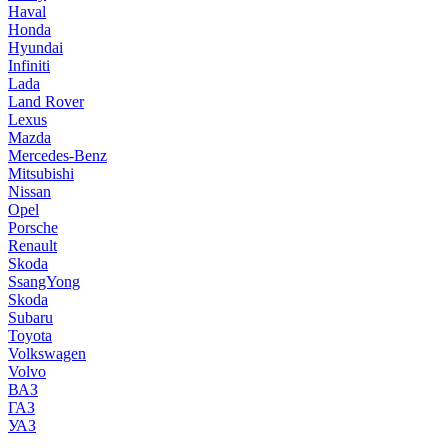
Haval
Honda
Hyundai
Infiniti
Lada
Land Rover
Lexus
Mazda
Mercedes-Benz
Mitsubishi
Nissan
Opel
Porsche
Renault
Skoda
SsangYong
Skoda
Subaru
Toyota
Volkswagen
Volvo
ВАЗ
ГАЗ
УАЗ