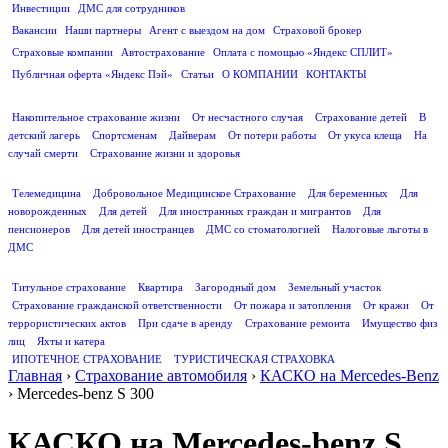
Инвестиции
ДМС для сотрудников
ПОЛЕЗНАЯ ИНФОРМАЦИЯ
Вакансии
Наши партнеры
Агент с выездом на дом
Страховой брокер
Страховые компании
Автострахование
Оплата с помощью «Яндекс СПЛИТ»
Публичная оферта «Яндекс Пэй»
Статьи
О КОМПАНИИ
КОНТАКТЫ
СТРАХОВАНИЕ ЖИЗНИ
Накопительное страхование жизни
От несчастного случая
Страхование детей
В
детский лагерь
Спортсменам
Дайверам
От потери работы
От укуса клеща
На
случай смерти
Страхование жизни и здоровья
ДМС
Телемедицина
Добровольное Медицинское Страхование
Для беременных
Для
новорожденных
Для детей
Для иностранных граждан и мигрантов
Для
пенсионеров
Для детей иностранцев
ДМС со стоматологией
Налоговые льготы в
ДМС
СТРАХОВАНИЕ ИМУЩЕСТВА
Титульное страхование
Квартира
Загородный дом
Земельный участок
Страхование гражданской ответственности
От пожара и затопления
От кражи
От
террористических актов
При сдаче в аренду
Страхование ремонта
Имущество физ
лиц
Яхты и катера
ИПОТЕЧНОЕ СТРАХОВАНИЕ
ТУРИСТИЧЕСКАЯ СТРАХОВКА
Главная
›
Страхование автомобиля
›
КАСКО на Mercedes-Benz
›
Mercedes-benz S 300
КАСКО на Mercedes-benz S