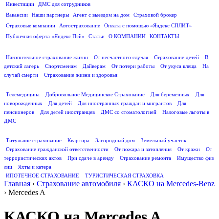
Инвестиции
ДМС для сотрудников
ПОЛЕЗНАЯ ИНФОРМАЦИЯ
Вакансии
Наши партнеры
Агент с выездом на дом
Страховой брокер
Страховые компании
Автострахование
Оплата с помощью «Яндекс СПЛИТ»
Публичная оферта «Яндекс Пэй»
Статьи
О КОМПАНИИ
КОНТАКТЫ
СТРАХОВАНИЕ ЖИЗНИ
Накопительное страхование жизни
От несчастного случая
Страхование детей
В
детский лагерь
Спортсменам
Дайверам
От потери работы
От укуса клеща
На
случай смерти
Страхование жизни и здоровья
ДМС
Телемедицина
Добровольное Медицинское Страхование
Для беременных
Для
новорожденных
Для детей
Для иностранных граждан и мигрантов
Для
пенсионеров
Для детей иностранцев
ДМС со стоматологией
Налоговые льготы в
ДМС
СТРАХОВАНИЕ ИМУЩЕСТВА
Титульное страхование
Квартира
Загородный дом
Земельный участок
Страхование гражданской ответственности
От пожара и затопления
От кражи
От
террористических актов
При сдаче в аренду
Страхование ремонта
Имущество физ
лиц
Яхты и катера
ИПОТЕЧНОЕ СТРАХОВАНИЕ
ТУРИСТИЧЕСКАЯ СТРАХОВКА
Главная
›
Страхование автомобиля
›
КАСКО на Mercedes-Benz
›
Mercedes A
КАСКО на Mercedes A