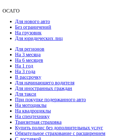
ОСАГО
Для нового авто
Без ограничений
На грузовик
Для юридических лиц
Для регионов
На 3 месяца
На 6 месяцев
На 1 год
На 3 года
В рассрочку
Для начинающего водителя
Для иностранных граждан
Для такси
При покупке подержанного авто
На мотоциклы
На квадроциклы
На спецтехнику
Транзитная страховка
Купить полис без дополнительных услуг
Обязательное страхование с расширением
С доставкой