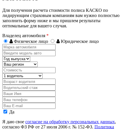
Для получения расчета стоимости полиса КАСКО по
лидирующим страховым компаниям вам нужно полностью
заполнить форму ниже и мы пришлем результаты
оптимальные для вашего случая.
Владелец автомобиля
*
Физическое лицо
Юридическое лицо
Марка
автомобиля
Введите
модель
Год
авто
выпуска
Регион
Стоимость,
руб.
Водитель
Возраст
водителя
Водительский
стаж
Ваше
Имя
Ваш
телефон
Ваш
E-
Персональные
Да
mail
данные
Я даю свое
согласие на обработку персональных данных
,
согласно ФЗ РФ от 27 июля 2006 г. № 152-ФЗ.
Политика