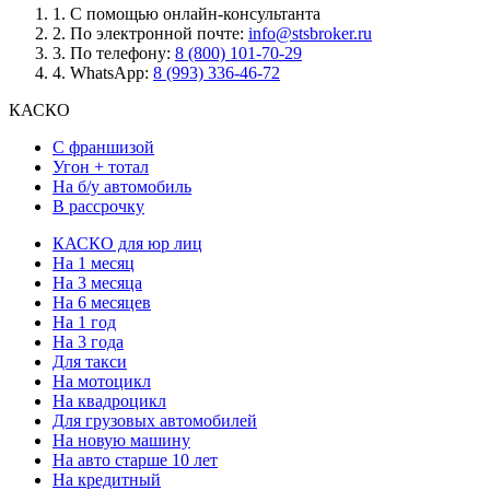
1.
С помощью онлайн-консультанта
2.
По электронной почте:
info@stsbroker.ru
3.
По телефону:
8 (800) 101-70-29
4.
WhatsApp:
8 (993) 336-46-72
КАСКО
С франшизой
Угон + тотал
На б/у автомобиль
В рассрочку
КАСКО для юр лиц
На 1 месяц
На 3 месяца
На 6 месяцев
На 1 год
На 3 года
Для такси
На мотоцикл
На квадроцикл
Для грузовых автомобилей
На новую машину
На авто старше 10 лет
На кредитный